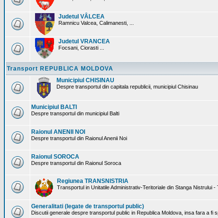
Judetul VÂLCEA
Ramnicu Valcea, Calimanesti, ...
Judetul VRANCEA
Focsani, Ciorasti ...
Transport REPUBLICA MOLDOVA
Municipiul CHISINAU
Despre transportul din capitala republicii, municipiul Chisinau
Municipiul BALTI
Despre transportul din municipiul Balti
Raionul ANENII NOI
Despre transportul din Raionul Anenii Noi
Raionul SOROCA
Despre transportul din Raionul Soroca
Regiunea TRANSNISTRIA
Transportul in Unitatile Administrativ-Teritoriale din Stanga Nistrului -
Generalitati (legate de transportul public)
Discutii generale despre transportul public in Republica Moldova, insa fara a fi s