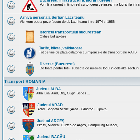
Bucuresti: Infrastructura. lucrari, devieri
Vom fi la curent in timp real cu tot ceea ce inseamna lucrari la infr
Arhiva personala Serban Lacriteanu
Aici vom posta poze facute de dl. Lacriteanu intre 1974 si 1986
Istoricul transportului bucurestean
Oldies but goldies
Tarife, bilete, validatoare
Tot ce tine de plata calatoriei cu mijloacele de transport ale RATB
Diverse (Bucuresti)
De toate pentru toti - subiecte ce nu-si au locul in celelalte sectiun
Transport ROMANIA
Judetul ALBA
Alba Iulia, Aiud, Blaj, Cugir, Sebes ...
Judetul ARAD
Arad, Sageata Verde (Arad - Ghioroc), Lipova, ...
Judetul ARGEŞ
Pitesti, Mioveni, Curtea de Arges, Campulung Muscel, ...
Judetul BACĂU