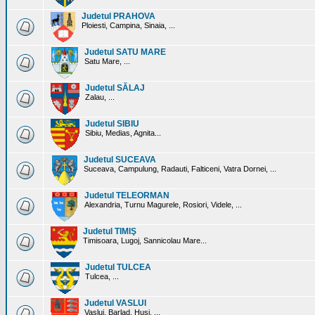
Judetul PRAHOVA
Ploiesti, Campina, Sinaia, ...
Judetul SATU MARE
Satu Mare, ...
Judetul SĂLAJ
Zalau, ...
Judetul SIBIU
Sibiu, Medias, Agnita...
Judetul SUCEAVA
Suceava, Campulung, Radauti, Falticeni, Vatra Dornei, ...
Judetul TELEORMAN
Alexandria, Turnu Magurele, Rosiori, Videle, ...
Judetul TIMIŞ
Timisoara, Lugoj, Sannicolau Mare...
Judetul TULCEA
Tulcea, ...
Judetul VASLUI
Vaslui, Barlad, Husi, ...