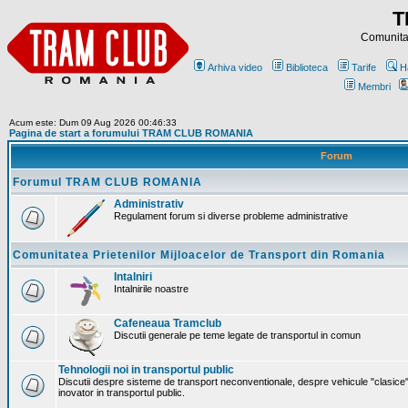
T
Comunitat
Arhiva video
Biblioteca
Tarife
H
Membri
Acum este: Dum 09 Aug 2026 00:46:33
Pagina de start a forumului TRAM CLUB ROMANIA
Forum
Forumul TRAM CLUB ROMANIA
Administrativ
Regulament forum si diverse probleme administrative
Comunitatea Prietenilor Mijloacelor de Transport din Romania
Intalniri
Intalnirile noastre
Cafeneaua Tramclub
Discutii generale pe teme legate de transportul in comun
Tehnologii noi in transportul public
Discutii despre sisteme de transport neconventionale, despre vehicule "clasice"
inovator in transportul public.