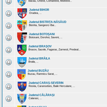
Bacau, Onesti, Comanesti, Moinesti...
Judetul BIHOR
Oradea, ...
Judetul BISTRIŢA-NĂSĂUD
Bistrita, Sangeorz-Bai...
Judetul BOTOŞANI
Botosani, Dorohoi, Saveni, ...
Judetul BRAŞOV
Brasov, Sacele, Fagaras, Zarnesti, Predeal...
Judetul BRĂILA
Braila, ...
Judetul BUZĂU
Buzau, Ramnicu Sarat, ...
Judetul CARAŞ-SEVERIN
Resita, Caransebes, Baile Herculane, ...
Judetul CĂLĂRAŞI
Calarasi, ...