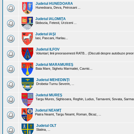
Judetul HUNEDOARA
Hunedoara, Deva, Petrosani ...
Judetul IALOMIŢA
Slobozia, Fetesti, Urziceni ...
Judetul IAŞI
Iasi, Pascani, Harlau...
Judetul ILFOV
Voluntari; linii preorasenesti RATB... (Discutii despre autobuze preo
Judetul MARAMUREŞ
Baia Mare, Sighetu Marmatiei, Cavnic...
Judetul MEHEDINŢI
Drobeta-Turnu Severin, ...
Judetul MUREŞ
Targu Mures, Sighisoara, Reghin, Ludus, Tarnaveni, Sovata, Sarmas
Judetul NEAMŢ
Piatra Neamt, Targu Neamt, Roman, Bicaz, ...
Judetul OLT
Slatina, ...