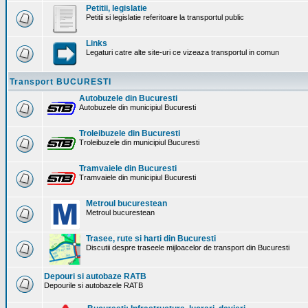
Petitii, legislatie
Petitii si legislatie referitoare la transportul public
Links
Legaturi catre alte site-uri ce vizeaza transportul in comun
Transport BUCURESTI
Autobuzele din Bucuresti
Autobuzele din municipiul Bucuresti
Troleibuzele din Bucuresti
Troleibuzele din municipiul Bucuresti
Tramvaiele din Bucuresti
Tramvaiele din municipiul Bucuresti
Metroul bucurestean
Metroul bucurestean
Trasee, rute si harti din Bucuresti
Discutii despre traseele mijloacelor de transport din Bucuresti
Depouri si autobaze RATB
Depourile si autobazele RATB