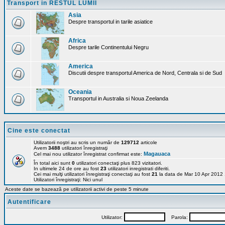
Transport in RESTUL LUMII
Asia
Despre transportul in tarile asiatice
Africa
Despre tarile Continentului Negru
America
Discutii despre transportul America de Nord, Centrala si de Sud
Oceania
Transportul in Australia si Noua Zeelanda
Cine este conectat
Utilizatorii noştri au scris un număr de
129712
articole
Avem
3488
utilizatori înregistraţi
Magauaca
Cel mai nou utilizator înregistrat confirmat este:
În total aici sunt
0
utilizatori conectaţi plus 823 vizitatori.
In ultimele 24 de ore au fost
23
utilizatori inregistrati diferiti.
Cei mai mulţi utilizatori înregistraţi conectaţi au fost
21
la data de Mar 10 Apr 2012
Utilizatori înregistraţi: Nici unul
Aceste date se bazează pe utilizatorii activi de peste 5 minute
Autentificare
Utilizator:
Parola: