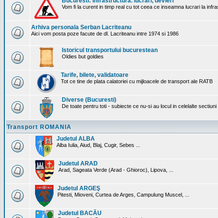
Bucuresti: Infrastructura. lucrari, devieri
Vom fi la curent in timp real cu tot ceea ce inseamna lucrari la infr
Arhiva personala Serban Lacriteanu
Aici vom posta poze facute de dl. Lacriteanu intre 1974 si 1986
Istoricul transportului bucurestean
Oldies but goldies
Tarife, bilete, validatoare
Tot ce tine de plata calatoriei cu mijloacele de transport ale RATB
Diverse (Bucuresti)
De toate pentru toti - subiecte ce nu-si au locul in celelalte sectiun
Transport ROMANIA
Judetul ALBA
Alba Iulia, Aiud, Blaj, Cugir, Sebes ...
Judetul ARAD
Arad, Sageata Verde (Arad - Ghioroc), Lipova, ...
Judetul ARGEŞ
Pitesti, Mioveni, Curtea de Arges, Campulung Muscel, ...
Judetul BACĂU