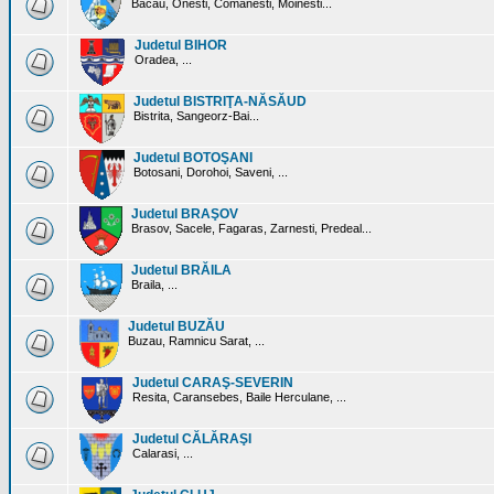
Bacau, Onesti, Comanesti, Moinesti...
Judetul BIHOR
Oradea, ...
Judetul BISTRIŢA-NĂSĂUD
Bistrita, Sangeorz-Bai...
Judetul BOTOŞANI
Botosani, Dorohoi, Saveni, ...
Judetul BRAŞOV
Brasov, Sacele, Fagaras, Zarnesti, Predeal...
Judetul BRĂILA
Braila, ...
Judetul BUZĂU
Buzau, Ramnicu Sarat, ...
Judetul CARAŞ-SEVERIN
Resita, Caransebes, Baile Herculane, ...
Judetul CĂLĂRAŞI
Calarasi, ...