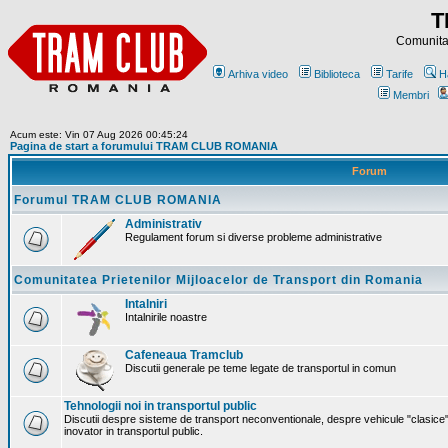
T
Comunitat
Arhiva video
Biblioteca
Tarife
H
Membri
Acum este: Vin 07 Aug 2026 00:45:24
Pagina de start a forumului TRAM CLUB ROMANIA
Forum
Forumul TRAM CLUB ROMANIA
Administrativ
Regulament forum si diverse probleme administrative
Comunitatea Prietenilor Mijloacelor de Transport din Romania
Intalniri
Intalnirile noastre
Cafeneaua Tramclub
Discutii generale pe teme legate de transportul in comun
Tehnologii noi in transportul public
Discutii despre sisteme de transport neconventionale, despre vehicule "clasice"
inovator in transportul public.