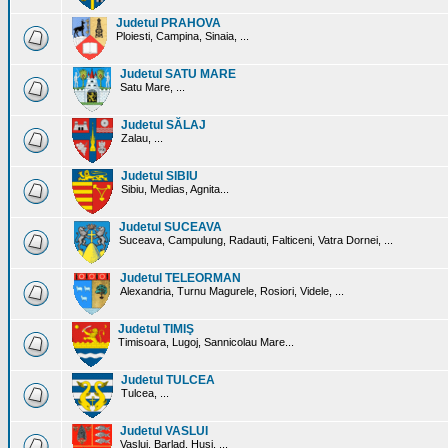
Judetul PRAHOVA
Ploiesti, Campina, Sinaia, ...
Judetul SATU MARE
Satu Mare, ...
Judetul SĂLAJ
Zalau, ...
Judetul SIBIU
Sibiu, Medias, Agnita...
Judetul SUCEAVA
Suceava, Campulung, Radauti, Falticeni, Vatra Dornei, ...
Judetul TELEORMAN
Alexandria, Turnu Magurele, Rosiori, Videle, ...
Judetul TIMIŞ
Timisoara, Lugoj, Sannicolau Mare...
Judetul TULCEA
Tulcea, ...
Judetul VASLUI
Vaslui, Barlad, Husi, ...