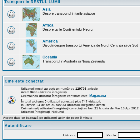
Transport in RESTUL LUMII
Asia
Despre transportul in tarile asiatice
Africa
Despre tarile Continentului Negru
America
Discutii despre transportul America de Nord, Centrala si de Sud
Oceania
Transportul in Australia si Noua Zeelanda
Cine este conectat
Utilizatorii noştri au scris un număr de
129708
articole
Avem
3488
utilizatori înregistraţi
Magauaca
Cel mai nou utilizator înregistrat confirmat este:
În total aici sunt
0
utilizatori conectaţi plus 747 vizitatori.
In ultimele 24 de ore au fost
23
utilizatori inregistrati diferiti.
Cei mai mulţi utilizatori înregistraţi conectaţi au fost
21
la data de Mar 10 Apr 2012
Utilizatori înregistraţi: Nici unul
Aceste date se bazează pe utilizatorii activi de peste 5 minute
Autentificare
Utilizator:
Parola: