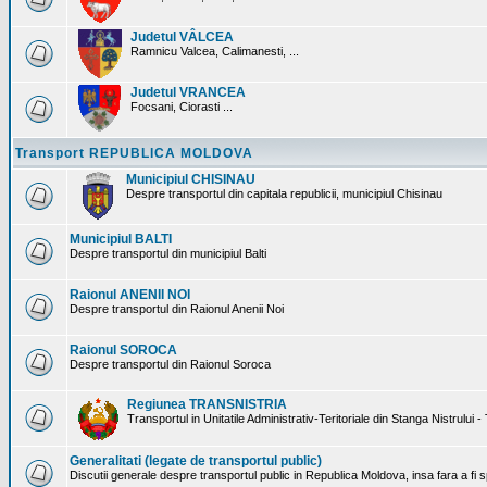
Judetul VÂLCEA
Ramnicu Valcea, Calimanesti, ...
Judetul VRANCEA
Focsani, Ciorasti ...
Transport REPUBLICA MOLDOVA
Municipiul CHISINAU
Despre transportul din capitala republicii, municipiul Chisinau
Municipiul BALTI
Despre transportul din municipiul Balti
Raionul ANENII NOI
Despre transportul din Raionul Anenii Noi
Raionul SOROCA
Despre transportul din Raionul Soroca
Regiunea TRANSNISTRIA
Transportul in Unitatile Administrativ-Teritoriale din Stanga Nistrului -
Generalitati (legate de transportul public)
Discutii generale despre transportul public in Republica Moldova, insa fara a fi s