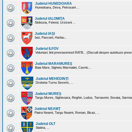
Judetul HUNEDOARA
Hunedoara, Deva, Petrosani ...
Judetul IALOMIŢA
Slobozia, Fetesti, Urziceni ...
Judetul IAŞI
Iasi, Pascani, Harlau...
Judetul ILFOV
Voluntari; linii preorasenesti RATB... (Discutii despre autobuze preo
Judetul MARAMUREŞ
Baia Mare, Sighetu Marmatiei, Cavnic...
Judetul MEHEDINŢI
Drobeta-Turnu Severin, ...
Judetul MUREŞ
Targu Mures, Sighisoara, Reghin, Ludus, Tarnaveni, Sovata, Sarmas
Judetul NEAMŢ
Piatra Neamt, Targu Neamt, Roman, Bicaz, ...
Judetul OLT
Slatina, ...