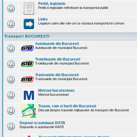
Petitii, legislatie
Petitii si legislatie referitoare la transportul public
Links
Legaturi catre alte site-uri ce vizeaza transportul in comun
Transport BUCURESTI
Autobuzele din Bucuresti
Autobuzele din municipiul Bucuresti
Troleibuzele din Bucuresti
Troleibuzele din municipiul Bucuresti
Tramvaiele din Bucuresti
Tramvaiele din municipiul Bucuresti
Metroul bucurestean
Metroul bucurestean
Trasee, rute si harti din Bucuresti
Discutii despre traseele mijloacelor de transport din Bucuresti
Depouri si autobaze RATB
Depourile si autobazele RATB