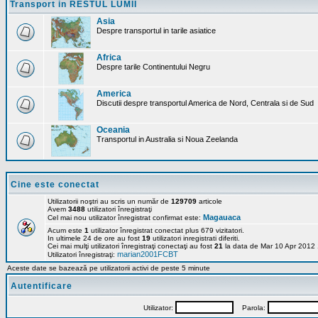
Transport in RESTUL LUMII
Asia
Despre transportul in tarile asiatice
Africa
Despre tarile Continentului Negru
America
Discutii despre transportul America de Nord, Centrala si de Sud
Oceania
Transportul in Australia si Noua Zeelanda
Cine este conectat
Utilizatorii noştri au scris un număr de
129709
articole
Avem
3488
utilizatori înregistraţi
Magauaca
Cel mai nou utilizator înregistrat confirmat este:
Acum este
1
utilizator înregistrat conectat plus 679 vizitatori.
In ultimele 24 de ore au fost
19
utilizatori inregistrati diferiti.
Cei mai mulţi utilizatori înregistraţi conectaţi au fost
21
la data de Mar 10 Apr 2012
marian2001FCBT
Utilizatori înregistraţi:
Aceste date se bazează pe utilizatorii activi de peste 5 minute
Autentificare
Utilizator:
Parola: