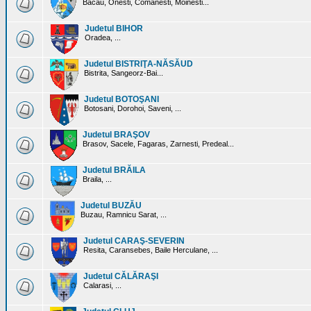
Bacau, Onesti, Comanesti, Moinesti...
Judetul BIHOR
Oradea, ...
Judetul BISTRIŢA-NĂSĂUD
Bistrita, Sangeorz-Bai...
Judetul BOTOŞANI
Botosani, Dorohoi, Saveni, ...
Judetul BRAŞOV
Brasov, Sacele, Fagaras, Zarnesti, Predeal...
Judetul BRĂILA
Braila, ...
Judetul BUZĂU
Buzau, Ramnicu Sarat, ...
Judetul CARAŞ-SEVERIN
Resita, Caransebes, Baile Herculane, ...
Judetul CĂLĂRAŞI
Calarasi, ...