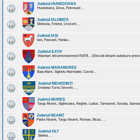
Judetul HUNEDOARA
Hunedoara, Deva, Petrosani ...
Judetul IALOMIŢA
Slobozia, Fetesti, Urziceni ...
Judetul IAŞI
Iasi, Pascani, Harlau...
Judetul ILFOV
Voluntari; linii preorasenesti RATB... (Discutii despre autobuze preo
Judetul MARAMUREŞ
Baia Mare, Sighetu Marmatiei, Cavnic...
Judetul MEHEDINŢI
Drobeta-Turnu Severin, ...
Judetul MUREŞ
Targu Mures, Sighisoara, Reghin, Ludus, Tarnaveni, Sovata, Sarmas
Judetul NEAMŢ
Piatra Neamt, Targu Neamt, Roman, Bicaz, ...
Judetul OLT
Slatina, ...