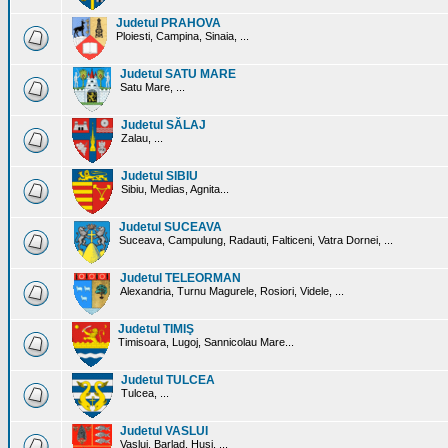
Judetul PRAHOVA
Ploiesti, Campina, Sinaia, ...
Judetul SATU MARE
Satu Mare, ...
Judetul SĂLAJ
Zalau, ...
Judetul SIBIU
Sibiu, Medias, Agnita...
Judetul SUCEAVA
Suceava, Campulung, Radauti, Falticeni, Vatra Dornei, ...
Judetul TELEORMAN
Alexandria, Turnu Magurele, Rosiori, Videle, ...
Judetul TIMIŞ
Timisoara, Lugoj, Sannicolau Mare...
Judetul TULCEA
Tulcea, ...
Judetul VASLUI
Vaslui, Barlad, Husi, ...