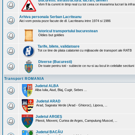
Bucuresti: Infrastructura. lucrari, devieri
Vom fi la curent in timp real cu tot ceea ce inseamna lucrari la infr
Arhiva personala Serban Lacriteanu
Aici vom posta poze facute de dl. Lacriteanu intre 1974 si 1986
Istoricul transportului bucurestean
Oldies but goldies
Tarife, bilete, validatoare
Tot ce tine de plata calatoriei cu mijloacele de transport ale RATB
Diverse (Bucuresti)
De toate pentru toti - subiecte ce nu-si au locul in celelalte sectiun
Transport ROMANIA
Judetul ALBA
Alba Iulia, Aiud, Blaj, Cugir, Sebes ...
Judetul ARAD
Arad, Sageata Verde (Arad - Ghioroc), Lipova, ...
Judetul ARGEŞ
Pitesti, Mioveni, Curtea de Arges, Campulung Muscel, ...
Judetul BACĂU