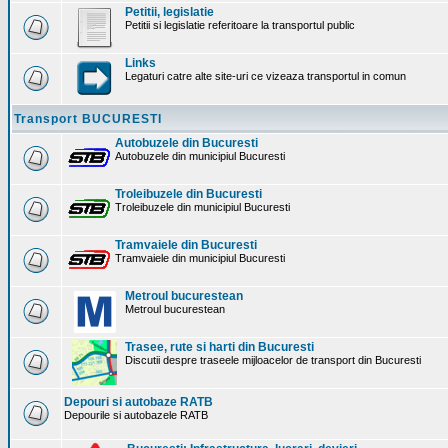
Petitii, legislatie
Petitii si legislatie referitoare la transportul public
Links
Legaturi catre alte site-uri ce vizeaza transportul in comun
Transport BUCURESTI
Autobuzele din Bucuresti
Autobuzele din municipiul Bucuresti
Troleibuzele din Bucuresti
Troleibuzele din municipiul Bucuresti
Tramvaiele din Bucuresti
Tramvaiele din municipiul Bucuresti
Metroul bucurestean
Metroul bucurestean
Trasee, rute si harti din Bucuresti
Discutii despre traseele mijloacelor de transport din Bucuresti
Depouri si autobaze RATB
Depourile si autobazele RATB