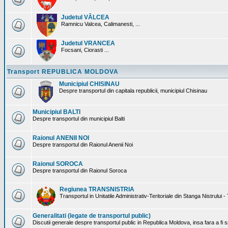
Judetul VÂLCEA
Ramnicu Valcea, Calimanesti, ...
Judetul VRANCEA
Focsani, Ciorasti ...
Transport REPUBLICA MOLDOVA
Municipiul CHISINAU
Despre transportul din capitala republicii, municipiul Chisinau
Municipiul BALTI
Despre transportul din municipiul Balti
Raionul ANENII NOI
Despre transportul din Raionul Anenii Noi
Raionul SOROCA
Despre transportul din Raionul Soroca
Regiunea TRANSNISTRIA
Transportul in Unitatile Administrativ-Teritoriale din Stanga Nistrului -
Generalitati (legate de transportul public)
Discutii generale despre transportul public in Republica Moldova, insa fara a fi s