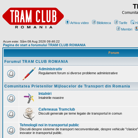
T
Comunitat
Arhiva video
Biblioteca
Tarife
H
Membri
Acum este: Sâm 08 Aug 2026 09:46:22
Pagina de start a forumului TRAM CLUB ROMANIA
Forum
Forumul TRAM CLUB ROMANIA
Administrativ
Regulament forum si diverse probleme administrative
Comunitatea Prietenilor Mijloacelor de Transport din Romania
Intalniri
Intalnirile noastre
Cafeneaua Tramclub
Discutii generale pe teme legate de transportul in comun
Tehnologii noi in transportul public
Discutii despre sisteme de transport neconventionale, despre vehicule "clasice"
inovator in transportul public.