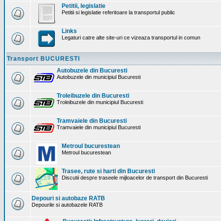
Petitii, legislatie
Petitii si legislatie referitoare la transportul public
Links
Legaturi catre alte site-uri ce vizeaza transportul in comun
Transport BUCURESTI
Autobuzele din Bucuresti
Autobuzele din municipiul Bucuresti
Troleibuzele din Bucuresti
Troleibuzele din municipiul Bucuresti
Tramvaiele din Bucuresti
Tramvaiele din municipiul Bucuresti
Metroul bucurestean
Metroul bucurestean
Trasee, rute si harti din Bucuresti
Discutii despre traseele mijloacelor de transport din Bucuresti
Depouri si autobaze RATB
Depourile si autobazele RATB