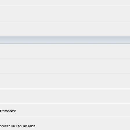
 Transnistria
pecifice unui anumit raion