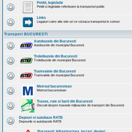
Petitii, legislatie
Petitii si legislatie referitoare la transportul public
Links
Legaturi catre alte site-uri ce vizeaza transportul in comun
Transport BUCURESTI
Autobuzele din Bucuresti
Autobuzele din municipiul Bucuresti
Troleibuzele din Bucuresti
Troleibuzele din municipiul Bucuresti
Tramvaiele din Bucuresti
Tramvaiele din municipiul Bucuresti
Metroul bucurestean
Metroul bucurestean
Trasee, rute si harti din Bucuresti
Discutii despre traseele mijloacelor de transport din Bucuresti
Depouri si autobaze RATB
Depourile si autobazele RATB
Bucuresti: Infrastructura. lucrari, devieri