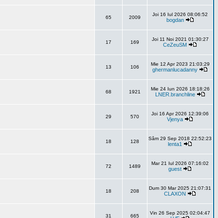
Joi 16 Iul 2026 08:06:52
65
2009
bogdan
Joi 11 Noi 2021 01:30:27
17
169
CeZeuSM
Mie 12 Apr 2023 21:03:29
13
106
ghermanlucadanny
Mie 24 Iun 2026 18:18:26
68
1921
LNER.branchline
Joi 16 Apr 2026 12:39:06
29
570
Vjenya
Sâm 29 Sep 2018 22:52:23
18
128
lenta1
Mar 21 Iul 2026 07:16:02
72
1489
guest
Dum 30 Mar 2025 21:07:31
18
208
CLAXON
Vin 26 Sep 2025 02:04:47
31
665