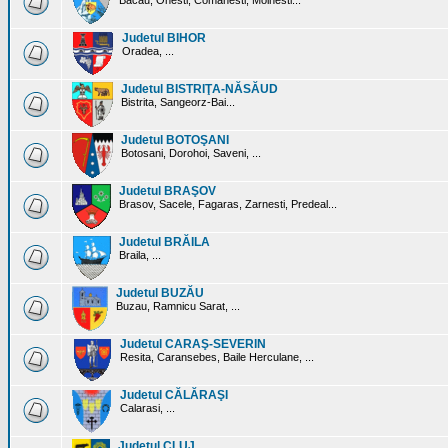
Bacau, Onesti, Comanesti, Moinesti...
Judetul BIHOR
Oradea, ...
Judetul BISTRIŢA-NĂSĂUD
Bistrita, Sangeorz-Bai...
Judetul BOTOŞANI
Botosani, Dorohoi, Saveni, ...
Judetul BRAŞOV
Brasov, Sacele, Fagaras, Zarnesti, Predeal...
Judetul BRĂILA
Braila, ...
Judetul BUZĂU
Buzau, Ramnicu Sarat, ...
Judetul CARAŞ-SEVERIN
Resita, Caransebes, Baile Herculane, ...
Judetul CĂLĂRAŞI
Calarasi, ...
Judetul CLUJ