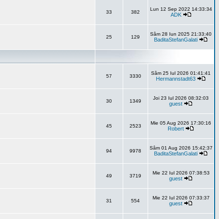
Lun 12 Sep 2022 14:33:34
33
382
ADK
Sâm 28 Iun 2025 21:33:40
25
129
BaditaStefanGalati
Sâm 25 Iul 2026 01:41:41
57
3330
Hermannstadt63
Joi 23 Iul 2026 08:32:03
30
1349
guest
Mie 05 Aug 2026 17:30:16
45
2523
Robert
Sâm 01 Aug 2026 15:42:37
94
9978
BaditaStefanGalati
Mie 22 Iul 2026 07:38:53
49
3719
guest
Mie 22 Iul 2026 07:33:37
31
554
guest