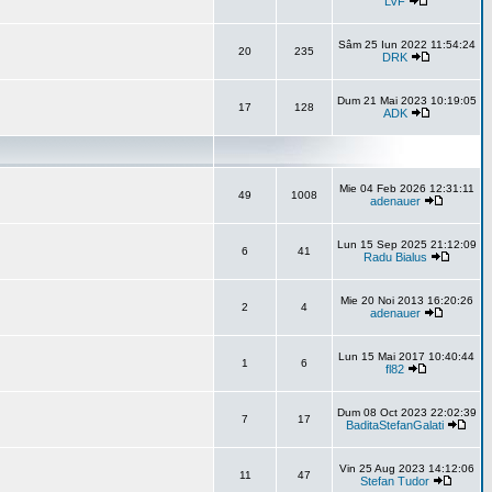
LVF
Sâm 25 Iun 2022 11:54:24
20
235
DRK
Dum 21 Mai 2023 10:19:05
17
128
ADK
Mie 04 Feb 2026 12:31:11
49
1008
adenauer
Lun 15 Sep 2025 21:12:09
6
41
Radu Bialus
Mie 20 Noi 2013 16:20:26
2
4
adenauer
Lun 15 Mai 2017 10:40:44
1
6
fl82
Dum 08 Oct 2023 22:02:39
7
17
BaditaStefanGalati
Vin 25 Aug 2023 14:12:06
11
47
Stefan Tudor