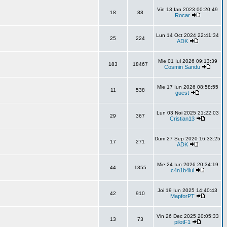
Vin 13 Ian 2023 00:20:49
18
88
Rocar
Lun 14 Oct 2024 22:41:34
25
224
ADK
Mie 01 Iul 2026 09:13:39
183
18467
Cosmin Sandu
Mie 17 Iun 2026 08:58:55
11
538
guest
Lun 03 Noi 2025 21:22:03
29
367
Cristian13
Dum 27 Sep 2020 16:33:25
17
271
ADK
Mie 24 Iun 2026 20:34:19
44
1355
c4n1b4lul
Joi 19 Iun 2025 14:40:43
42
910
MapforPT
Vin 26 Dec 2025 20:05:33
13
73
pilotF1