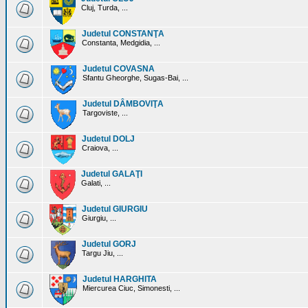
Cluj, Turda, ...
Judetul CONSTANŢA
Constanta, Medgidia, ...
Judetul COVASNA
Sfantu Gheorghe, Sugas-Bai, ...
Judetul DÂMBOVIŢA
Targoviste, ...
Judetul DOLJ
Craiova, ...
Judetul GALAŢI
Galati, ...
Judetul GIURGIU
Giurgiu, ...
Judetul GORJ
Targu Jiu, ...
Judetul HARGHITA
Miercurea Ciuc, Simonesti, ...