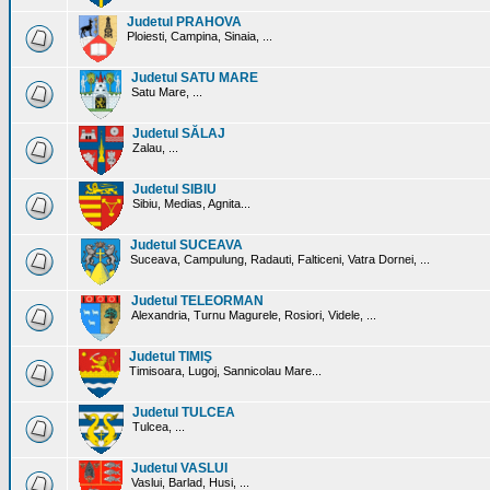
Judetul PRAHOVA
Ploiesti, Campina, Sinaia, ...
Judetul SATU MARE
Satu Mare, ...
Judetul SĂLAJ
Zalau, ...
Judetul SIBIU
Sibiu, Medias, Agnita...
Judetul SUCEAVA
Suceava, Campulung, Radauti, Falticeni, Vatra Dornei, ...
Judetul TELEORMAN
Alexandria, Turnu Magurele, Rosiori, Videle, ...
Judetul TIMIŞ
Timisoara, Lugoj, Sannicolau Mare...
Judetul TULCEA
Tulcea, ...
Judetul VASLUI
Vaslui, Barlad, Husi, ...