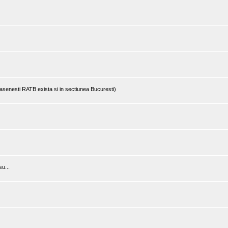
rasenesti RATB exista si in sectiunea Bucuresti)
u...