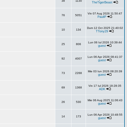
38
1130
TheTigerBeast
Vin 07 Aug 2026 11:50:47
76
5051
PaulIP
Dum 12 Oct 2025 21:40:02
10
134
TTony29
Lun 06 Iul 2026 10:39:44
25
806
guest
Lun 06 Apr 2026 08:41:37
92
4007
guest
Mie 03 Iun 2026 08:20:39
73
2268
guest
Vin 17 Iul 2026 18:28:35
69
1368
ADK
Mie 06 Aug 2025 11:06:43
26
530
guest
Lun 06 Apr 2026 10:48:55
14
173
guest