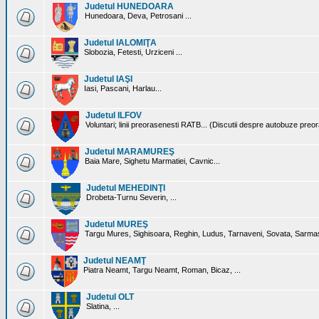
Judetul HUNEDOARA
Hunedoara, Deva, Petrosani ...
Judetul IALOMIŢA
Slobozia, Fetesti, Urziceni ...
Judetul IAŞI
Iasi, Pascani, Harlau...
Judetul ILFOV
Voluntari; linii preorasenesti RATB... (Discutii despre autobuze preo
Judetul MARAMUREŞ
Baia Mare, Sighetu Marmatiei, Cavnic...
Judetul MEHEDINŢI
Drobeta-Turnu Severin, ...
Judetul MUREŞ
Targu Mures, Sighisoara, Reghin, Ludus, Tarnaveni, Sovata, Sarmas
Judetul NEAMŢ
Piatra Neamt, Targu Neamt, Roman, Bicaz, ...
Judetul OLT
Slatina, ...