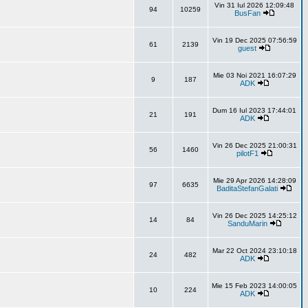
Vin 31 Iul 2026 12:09:48
94
10259
BusFan
Vin 19 Dec 2025 07:56:59
61
2139
guest
Mie 03 Noi 2021 16:07:29
9
187
ADK
Dum 16 Iul 2023 17:44:01
21
191
ADK
Vin 26 Dec 2025 21:00:31
56
1460
pilotF1
Mie 29 Apr 2026 14:28:09
97
6635
BaditaStefanGalati
Vin 26 Dec 2025 14:25:12
14
84
SanduMarin
Mar 22 Oct 2024 23:10:18
24
482
ADK
Mie 15 Feb 2023 14:00:05
10
224
ADK