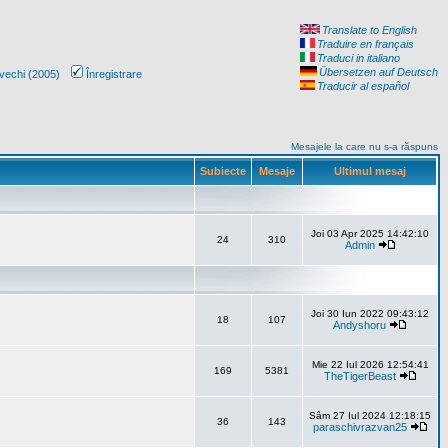
Translate to English
Traduire en français
Traduci in italiano
Übersetzen auf Deutsch
vechi (2005)
Înregistrare
Traducir al español
Mesajele la care nu s-a răspuns
Subiecte
Mesaje
Ultimul mesaj
Joi 03 Apr 2025 14:42:10
24
310
Admin
Joi 30 Iun 2022 09:43:12
18
107
Andyshoru
Mie 22 Iul 2026 12:54:41
169
5381
TheTigerBeast
Sâm 27 Iul 2024 12:18:15
36
143
paraschivrazvan25