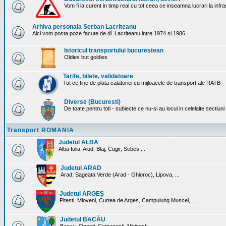
Vom fi la curent in timp real cu tot ceea ce inseamna lucrari la infr
Arhiva personala Serban Lacriteanu
Aici vom posta poze facute de dl. Lacriteanu intre 1974 si 1986
Istoricul transportului bucurestean
Oldies but goldies
Tarife, bilete, validatoare
Tot ce tine de plata calatoriei cu mijloacele de transport ale RATB
Diverse (Bucuresti)
De toate pentru toti - subiecte ce nu-si au locul in celelalte sectiun
Transport ROMANIA
Judetul ALBA
Alba Iulia, Aiud, Blaj, Cugir, Sebes ...
Judetul ARAD
Arad, Sageata Verde (Arad - Ghioroc), Lipova, ...
Judetul ARGEŞ
Pitesti, Mioveni, Curtea de Arges, Campulung Muscel, ...
Judetul BACĂU