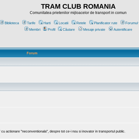
TRAM CLUB ROMANIA
Comunitatea prietenilor mijloacelor de transport in comun
Biblioteca
Tarife
Harti
Locatii
Retele
Planificator rute
Forumul 
Membri
Profil
Căutare
Mesaje private
Autentificare
Forum
cu actionare "neconventionala", despre tot ce-i nou si inovator in transportul public.