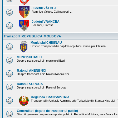
Judetul VÂLCEA
Ramnicu Valcea, Calimanesti, ...
Judetul VRANCEA
Focsani, Ciorasti ...
Transport REPUBLICA MOLDOVA
Municipiul CHISINAU
Despre transportul din capitala republicii, municipiul Chisinau
Municipiul BALTI
Despre transportul din municipiul Balti
Raionul ANENII NOI
Despre transportul din Raionul Anenii Noi
Raionul SOROCA
Despre transportul din Raionul Soroca
Regiunea TRANSNISTRIA
Transportul in Unitatile Administrativ-Teritoriale din Stanga Nistrului -
Generalitati (legate de transportul public)
Discutii generale despre transportul public in Republica Moldova, insa fara a fi s