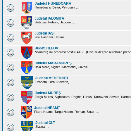
Judetul HUNEDOARA
Hunedoara, Deva, Petrosani ...
Judetul IALOMIŢA
Slobozia, Fetesti, Urziceni ...
Judetul IAŞI
Iasi, Pascani, Harlau...
Judetul ILFOV
Voluntari; linii preorasenesti RATB... (Discutii despre autobuze preo
Judetul MARAMUREŞ
Baia Mare, Sighetu Marmatiei, Cavnic...
Judetul MEHEDINŢI
Drobeta-Turnu Severin, ...
Judetul MUREŞ
Targu Mures, Sighisoara, Reghin, Ludus, Tarnaveni, Sovata, Sarmas
Judetul NEAMŢ
Piatra Neamt, Targu Neamt, Roman, Bicaz, ...
Judetul OLT
Slatina, ...