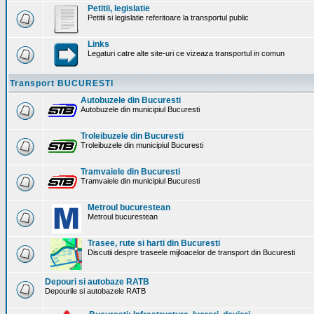
Petitii, legislatie
Petitii si legislatie referitoare la transportul public
Links
Legaturi catre alte site-uri ce vizeaza transportul in comun
Transport BUCURESTI
Autobuzele din Bucuresti
Autobuzele din municipiul Bucuresti
Troleibuzele din Bucuresti
Troleibuzele din municipiul Bucuresti
Tramvaiele din Bucuresti
Tramvaiele din municipiul Bucuresti
Metroul bucurestean
Metroul bucurestean
Trasee, rute si harti din Bucuresti
Discutii despre traseele mijloacelor de transport din Bucuresti
Depouri si autobaze RATB
Depourile si autobazele RATB