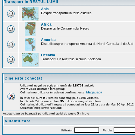
Transport in RESTUL LUMII
Asia
Despre transportul in tarile asiatice
Africa
Despre tarile Continentului Negru
America
Discutii despre transportul America de Nord, Centrala si de Sud
Oceania
Transportul in Australia si Noua Zeelanda
Cine este conectat
Utilizatorii noştri au scris un număr de
129708
articole
Avem
3488
utilizatori înregistraţi
Magauaca
Cel mai nou utilizator înregistrat confirmat este:
În total aici sunt
0
utilizatori conectaţi plus 1196 vizitatori.
In ultimele 24 de ore au fost
35
utilizatori inregistrati diferiti.
Cei mai mulţi utilizatori înregistraţi conectaţi au fost
21
la data de Mar 10 Apr 2012
Utilizatori înregistraţi: Nici unul
Aceste date se bazează pe utilizatorii activi de peste 5 minute
Autentificare
Utilizator:
Parola: