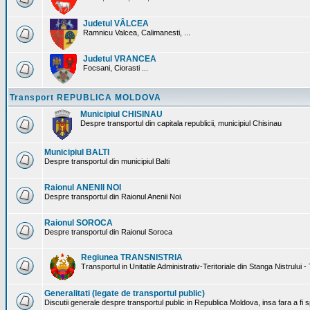
Judetul VÂLCEA
Ramnicu Valcea, Calimanesti, ...
Judetul VRANCEA
Focsani, Ciorasti ...
Transport REPUBLICA MOLDOVA
Municipiul CHISINAU
Despre transportul din capitala republicii, municipiul Chisinau
Municipiul BALTI
Despre transportul din municipiul Balti
Raionul ANENII NOI
Despre transportul din Raionul Anenii Noi
Raionul SOROCA
Despre transportul din Raionul Soroca
Regiunea TRANSNISTRIA
Transportul in Unitatile Administrativ-Teritoriale din Stanga Nistrului -
Generalitati (legate de transportul public)
Discutii generale despre transportul public in Republica Moldova, insa fara a fi s