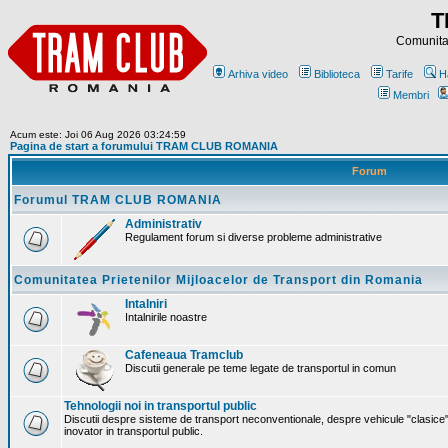
T
Comunitat
Arhiva video
Biblioteca
Tarife
H
Membri
Acum este: Joi 06 Aug 2026 03:24:59
Pagina de start a forumului TRAM CLUB ROMANIA
Forum
Forumul TRAM CLUB ROMANIA
Administrativ
Regulament forum si diverse probleme administrative
Comunitatea Prietenilor Mijloacelor de Transport din Romania
Intalniri
Intalnirile noastre
Cafeneaua Tramclub
Discutii generale pe teme legate de transportul in comun
Tehnologii noi in transportul public
Discutii despre sisteme de transport neconventionale, despre vehicule "clasice"
inovator in transportul public.