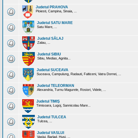
Judetul PRAHOVA
Ploiesti, Campina, Sinaia, ...
Judetul SATU MARE
Satu Mare, ...
Judetul SĂLAJ
Zalau, ...
Judetul SIBIU
Sibiu, Medias, Agnita...
Judetul SUCEAVA
Suceava, Campulung, Radauti, Falticeni, Vatra Dornei, ...
Judetul TELEORMAN
Alexandria, Turnu Magurele, Rosiori, Videle, ...
Judetul TIMIŞ
Timisoara, Lugoj, Sannicolau Mare...
Judetul TULCEA
Tulcea, ...
Judetul VASLUI
Vaslui, Barlad, Husi, ...