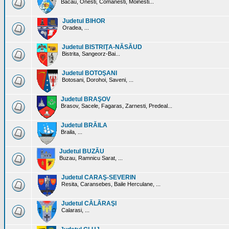
Bacau, Onesti, Comanesti, Moinesti...
Judetul BIHOR
Oradea, ...
Judetul BISTRIŢA-NĂSĂUD
Bistrita, Sangeorz-Bai...
Judetul BOTOŞANI
Botosani, Dorohoi, Saveni, ...
Judetul BRAŞOV
Brasov, Sacele, Fagaras, Zarnesti, Predeal...
Judetul BRĂILA
Braila, ...
Judetul BUZĂU
Buzau, Ramnicu Sarat, ...
Judetul CARAŞ-SEVERIN
Resita, Caransebes, Baile Herculane, ...
Judetul CĂLĂRAŞI
Calarasi, ...