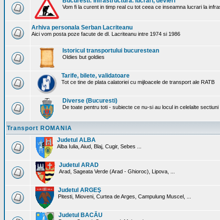
Bucuresti: Infrastructura. lucrari, devieri
Vom fi la curent in timp real cu tot ceea ce inseamna lucrari la infr
Arhiva personala Serban Lacriteanu
Aici vom posta poze facute de dl. Lacriteanu intre 1974 si 1986
Istoricul transportului bucurestean
Oldies but goldies
Tarife, bilete, validatoare
Tot ce tine de plata calatoriei cu mijloacele de transport ale RATB
Diverse (Bucuresti)
De toate pentru toti - subiecte ce nu-si au locul in celelalte sectiun
Transport ROMANIA
Judetul ALBA
Alba Iulia, Aiud, Blaj, Cugir, Sebes ...
Judetul ARAD
Arad, Sageata Verde (Arad - Ghioroc), Lipova, ...
Judetul ARGEŞ
Pitesti, Mioveni, Curtea de Arges, Campulung Muscel, ...
Judetul BACĂU