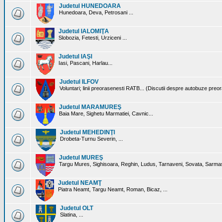
Judetul HUNEDOARA
Hunedoara, Deva, Petrosani ...
Judetul IALOMIŢA
Slobozia, Fetesti, Urziceni ...
Judetul IAŞI
Iasi, Pascani, Harlau...
Judetul ILFOV
Voluntari; linii preorasenesti RATB... (Discutii despre autobuze preo
Judetul MARAMUREŞ
Baia Mare, Sighetu Marmatiei, Cavnic...
Judetul MEHEDINŢI
Drobeta-Turnu Severin, ...
Judetul MUREŞ
Targu Mures, Sighisoara, Reghin, Ludus, Tarnaveni, Sovata, Sarmas
Judetul NEAMŢ
Piatra Neamt, Targu Neamt, Roman, Bicaz, ...
Judetul OLT
Slatina, ...