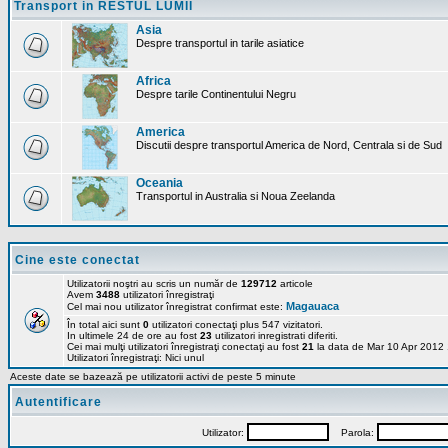
Transport in RESTUL LUMII
Asia
Despre transportul in tarile asiatice
Africa
Despre tarile Continentului Negru
America
Discutii despre transportul America de Nord, Centrala si de Sud
Oceania
Transportul in Australia si Noua Zeelanda
Cine este conectat
Utilizatorii noştri au scris un număr de
129712
articole
Avem
3488
utilizatori înregistraţi
Magauaca
Cel mai nou utilizator înregistrat confirmat este:
În total aici sunt
0
utilizatori conectaţi plus 547 vizitatori.
In ultimele 24 de ore au fost
23
utilizatori inregistrati diferiti.
Cei mai mulţi utilizatori înregistraţi conectaţi au fost
21
la data de Mar 10 Apr 2012
Utilizatori înregistraţi: Nici unul
Aceste date se bazează pe utilizatorii activi de peste 5 minute
Autentificare
Utilizator:
Parola: