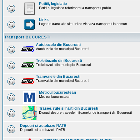
Petitii, legislatie
Petitii si legislatie referitoare la transportul public
Links
Legaturi catre alte site-uri ce vizeaza transportul in comun
Transport BUCURESTI
Autobuzele din Bucuresti
Autobuzele din municipiul Bucuresti
Troleibuzele din Bucuresti
Troleibuzele din municipiul Bucuresti
Tramvaiele din Bucuresti
Tramvaiele din municipiul Bucuresti
Metroul bucurestean
Metroul bucurestean
Trasee, rute si harti din Bucuresti
Discutii despre traseele mijloacelor de transport din Bucuresti
Depouri si autobaze RATB
Depourile si autobazele RATB