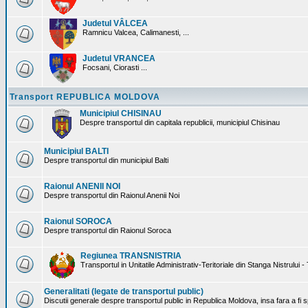
Judetul VÂLCEA
Ramnicu Valcea, Calimanesti, ...
Judetul VRANCEA
Focsani, Ciorasti ...
Transport REPUBLICA MOLDOVA
Municipiul CHISINAU
Despre transportul din capitala republicii, municipiul Chisinau
Municipiul BALTI
Despre transportul din municipiul Balti
Raionul ANENII NOI
Despre transportul din Raionul Anenii Noi
Raionul SOROCA
Despre transportul din Raionul Soroca
Regiunea TRANSNISTRIA
Transportul in Unitatile Administrativ-Teritoriale din Stanga Nistrului -
Generalitati (legate de transportul public)
Discutii generale despre transportul public in Republica Moldova, insa fara a fi s