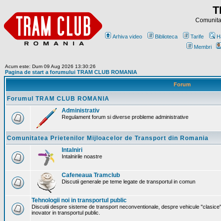
T
Comunitat
Arhiva video
Biblioteca
Tarife
H
Membri
Acum este: Dum 09 Aug 2026 13:30:26
Pagina de start a forumului TRAM CLUB ROMANIA
Forum
Forumul TRAM CLUB ROMANIA
Administrativ
Regulament forum si diverse probleme administrative
Comunitatea Prietenilor Mijloacelor de Transport din Romania
Intalniri
Intalnirile noastre
Cafeneaua Tramclub
Discutii generale pe teme legate de transportul in comun
Tehnologii noi in transportul public
Discutii despre sisteme de transport neconventionale, despre vehicule "clasice"
inovator in transportul public.