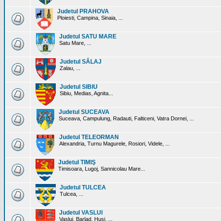
Judetul PRAHOVA
Ploiesti, Campina, Sinaia, ...
Judetul SATU MARE
Satu Mare, ...
Judetul SĂLAJ
Zalau, ...
Judetul SIBIU
Sibiu, Medias, Agnita...
Judetul SUCEAVA
Suceava, Campulung, Radauti, Falticeni, Vatra Dornei, ...
Judetul TELEORMAN
Alexandria, Turnu Magurele, Rosiori, Videle, ...
Judetul TIMIŞ
Timisoara, Lugoj, Sannicolau Mare...
Judetul TULCEA
Tulcea, ...
Judetul VASLUI
Vaslui, Barlad, Husi, ...