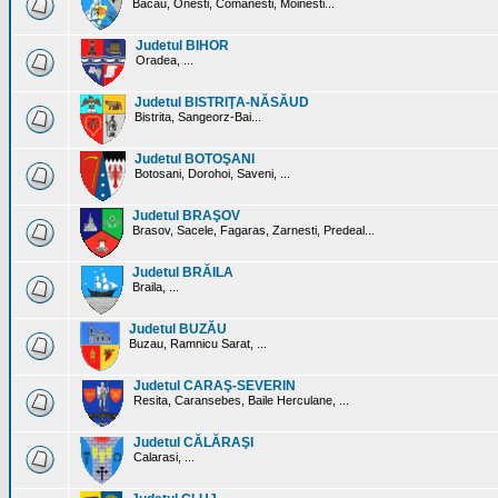
Bacau, Onesti, Comanesti, Moinesti...
Judetul BIHOR
Oradea, ...
Judetul BISTRIŢA-NĂSĂUD
Bistrita, Sangeorz-Bai...
Judetul BOTOŞANI
Botosani, Dorohoi, Saveni, ...
Judetul BRAŞOV
Brasov, Sacele, Fagaras, Zarnesti, Predeal...
Judetul BRĂILA
Braila, ...
Judetul BUZĂU
Buzau, Ramnicu Sarat, ...
Judetul CARAŞ-SEVERIN
Resita, Caransebes, Baile Herculane, ...
Judetul CĂLĂRAŞI
Calarasi, ...