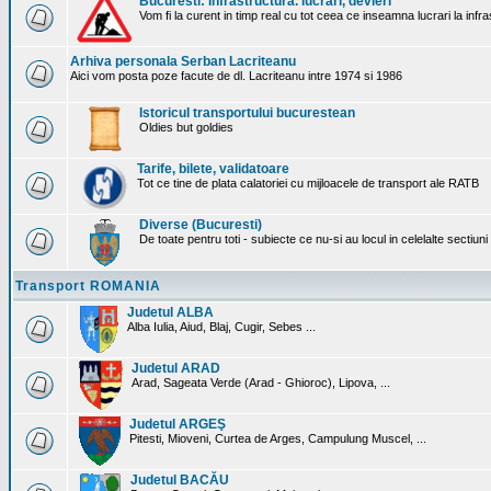
Bucuresti: Infrastructura. lucrari, devieri
Vom fi la curent in timp real cu tot ceea ce inseamna lucrari la infr
Arhiva personala Serban Lacriteanu
Aici vom posta poze facute de dl. Lacriteanu intre 1974 si 1986
Istoricul transportului bucurestean
Oldies but goldies
Tarife, bilete, validatoare
Tot ce tine de plata calatoriei cu mijloacele de transport ale RATB
Diverse (Bucuresti)
De toate pentru toti - subiecte ce nu-si au locul in celelalte sectiun
Transport ROMANIA
Judetul ALBA
Alba Iulia, Aiud, Blaj, Cugir, Sebes ...
Judetul ARAD
Arad, Sageata Verde (Arad - Ghioroc), Lipova, ...
Judetul ARGEŞ
Pitesti, Mioveni, Curtea de Arges, Campulung Muscel, ...
Judetul BACĂU