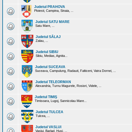
Judetul PRAHOVA
Ploiesti, Campina, Sinaia, ...
Judetul SATU MARE
Satu Mare, ...
Judetul SĂLAJ
Zalau, ...
Judetul SIBIU
Sibiu, Medias, Agnita...
Judetul SUCEAVA
Suceava, Campulung, Radauti, Falticeni, Vatra Dornei, ...
Judetul TELEORMAN
Alexandria, Turnu Magurele, Rosiori, Videle, ...
Judetul TIMIŞ
Timisoara, Lugoj, Sannicolau Mare...
Judetul TULCEA
Tulcea, ...
Judetul VASLUI
Vaslui, Barlad, Husi, ...