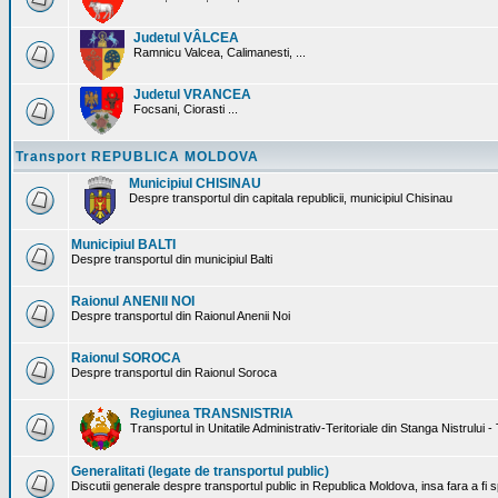
Judetul VÂLCEA
Ramnicu Valcea, Calimanesti, ...
Judetul VRANCEA
Focsani, Ciorasti ...
Transport REPUBLICA MOLDOVA
Municipiul CHISINAU
Despre transportul din capitala republicii, municipiul Chisinau
Municipiul BALTI
Despre transportul din municipiul Balti
Raionul ANENII NOI
Despre transportul din Raionul Anenii Noi
Raionul SOROCA
Despre transportul din Raionul Soroca
Regiunea TRANSNISTRIA
Transportul in Unitatile Administrativ-Teritoriale din Stanga Nistrului -
Generalitati (legate de transportul public)
Discutii generale despre transportul public in Republica Moldova, insa fara a fi s