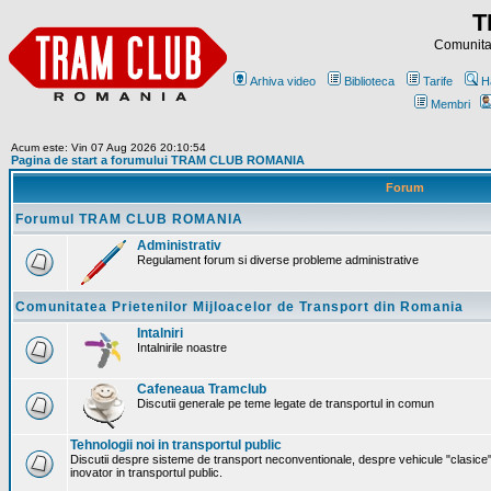
T
Comunitat
Arhiva video
Biblioteca
Tarife
H
Membri
Acum este: Vin 07 Aug 2026 20:10:54
Pagina de start a forumului TRAM CLUB ROMANIA
Forum
Forumul TRAM CLUB ROMANIA
Administrativ
Regulament forum si diverse probleme administrative
Comunitatea Prietenilor Mijloacelor de Transport din Romania
Intalniri
Intalnirile noastre
Cafeneaua Tramclub
Discutii generale pe teme legate de transportul in comun
Tehnologii noi in transportul public
Discutii despre sisteme de transport neconventionale, despre vehicule "clasice"
inovator in transportul public.