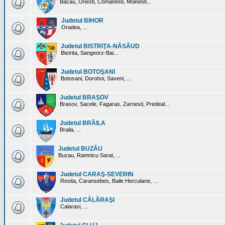
Bacau, Onesti, Comanesti, Moinesti...
Judetul BIHOR
Oradea, ...
Judetul BISTRIŢA-NĂSĂUD
Bistrita, Sangeorz-Bai...
Judetul BOTOŞANI
Botosani, Dorohoi, Saveni, ...
Judetul BRAŞOV
Brasov, Sacele, Fagaras, Zarnesti, Predeal...
Judetul BRĂILA
Braila, ...
Judetul BUZĂU
Buzau, Ramnicu Sarat, ...
Judetul CARAŞ-SEVERIN
Resita, Caransebes, Baile Herculane, ...
Judetul CĂLĂRAŞI
Calarasi, ...