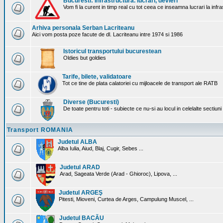
Bucuresti: Infrastructura. lucrari, devieri
Vom fi la curent in timp real cu tot ceea ce inseamna lucrari la infr
Arhiva personala Serban Lacriteanu
Aici vom posta poze facute de dl. Lacriteanu intre 1974 si 1986
Istoricul transportului bucurestean
Oldies but goldies
Tarife, bilete, validatoare
Tot ce tine de plata calatoriei cu mijloacele de transport ale RATB
Diverse (Bucuresti)
De toate pentru toti - subiecte ce nu-si au locul in celelalte sectiun
Transport ROMANIA
Judetul ALBA
Alba Iulia, Aiud, Blaj, Cugir, Sebes ...
Judetul ARAD
Arad, Sageata Verde (Arad - Ghioroc), Lipova, ...
Judetul ARGEŞ
Pitesti, Mioveni, Curtea de Arges, Campulung Muscel, ...
Judetul BACĂU