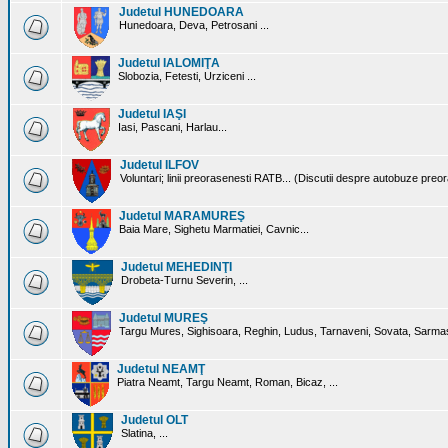
Judetul HUNEDOARA
Hunedoara, Deva, Petrosani ...
Judetul IALOMIŢA
Slobozia, Fetesti, Urziceni ...
Judetul IAŞI
Iasi, Pascani, Harlau...
Judetul ILFOV
Voluntari; linii preorasenesti RATB... (Discutii despre autobuze preo
Judetul MARAMUREŞ
Baia Mare, Sighetu Marmatiei, Cavnic...
Judetul MEHEDINŢI
Drobeta-Turnu Severin, ...
Judetul MUREŞ
Targu Mures, Sighisoara, Reghin, Ludus, Tarnaveni, Sovata, Sarmas
Judetul NEAMŢ
Piatra Neamt, Targu Neamt, Roman, Bicaz, ...
Judetul OLT
Slatina, ...