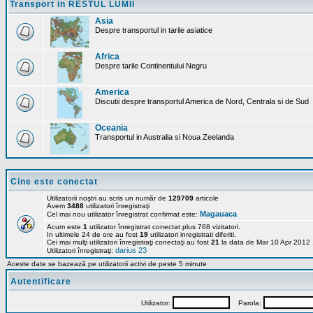
Transport in RESTUL LUMII
Asia
Despre transportul in tarile asiatice
Africa
Despre tarile Continentului Negru
America
Discutii despre transportul America de Nord, Centrala si de Sud
Oceania
Transportul in Australia si Noua Zeelanda
Cine este conectat
Utilizatorii noştri au scris un număr de
129709
articole
Avem
3488
utilizatori înregistraţi
Magauaca
Cel mai nou utilizator înregistrat confirmat este:
Acum este
1
utilizator înregistrat conectat plus 768 vizitatori.
In ultimele 24 de ore au fost
19
utilizatori inregistrati diferiti.
Cei mai mulţi utilizatori înregistraţi conectaţi au fost
21
la data de Mar 10 Apr 2012
darius 23
Utilizatori înregistraţi:
Aceste date se bazează pe utilizatorii activi de peste 5 minute
Autentificare
Utilizator:
Parola: