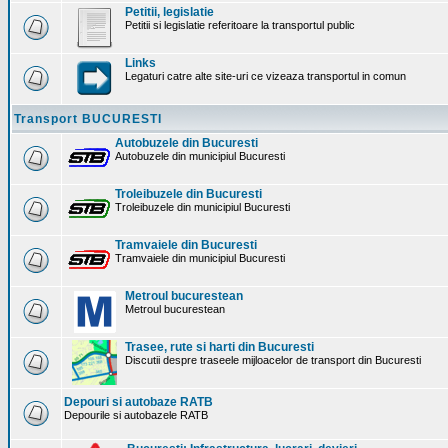
Petitii, legislatie
Petitii si legislatie referitoare la transportul public
Links
Legaturi catre alte site-uri ce vizeaza transportul in comun
Transport BUCURESTI
Autobuzele din Bucuresti
Autobuzele din municipiul Bucuresti
Troleibuzele din Bucuresti
Troleibuzele din municipiul Bucuresti
Tramvaiele din Bucuresti
Tramvaiele din municipiul Bucuresti
Metroul bucurestean
Metroul bucurestean
Trasee, rute si harti din Bucuresti
Discutii despre traseele mijloacelor de transport din Bucuresti
Depouri si autobaze RATB
Depourile si autobazele RATB