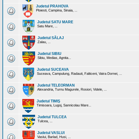
Judetul PRAHOVA
Ploiesti, Campina, Sinaia, ...
Judetul SATU MARE
Satu Mare, ...
Judetul SĂLAJ
Zalau, ...
Judetul SIBIU
Sibiu, Medias, Agnita...
Judetul SUCEAVA
Suceava, Campulung, Radauti, Falticeni, Vatra Dornei, ...
Judetul TELEORMAN
Alexandria, Turnu Magurele, Rosiori, Videle, ...
Judetul TIMIŞ
Timisoara, Lugoj, Sannicolau Mare...
Judetul TULCEA
Tulcea, ...
Judetul VASLUI
Vaslui, Barlad, Husi, ...