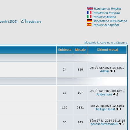
Translate to English
Traduire en français
Traduci in italiano
Übersetzen auf Deutsch
vechi (2005)
Înregistrare
Traducir al español
Mesajele la care nu s-a răspuns
Subiecte
Mesaje
Ultimul mesaj
Joi 03 Apr 2025 14:42:10
24
310
Admin
Joi 30 Iun 2022 09:43:12
18
107
Andyshoru
Mie 22 Iul 2026 12:54:41
169
5381
TheTigerBeast
Sâm 27 Iul 2024 12:18:15
36
143
paraschivrazvan25