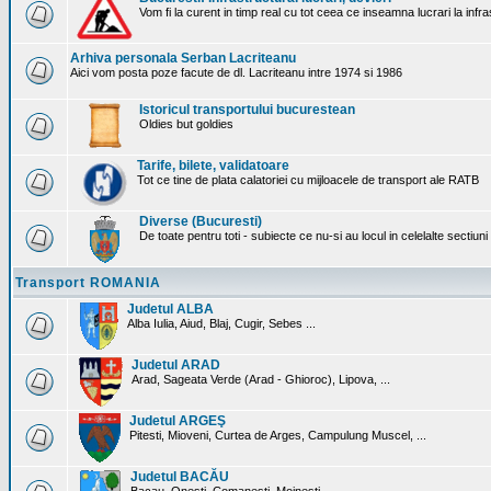
Vom fi la curent in timp real cu tot ceea ce inseamna lucrari la infr
Arhiva personala Serban Lacriteanu
Aici vom posta poze facute de dl. Lacriteanu intre 1974 si 1986
Istoricul transportului bucurestean
Oldies but goldies
Tarife, bilete, validatoare
Tot ce tine de plata calatoriei cu mijloacele de transport ale RATB
Diverse (Bucuresti)
De toate pentru toti - subiecte ce nu-si au locul in celelalte sectiun
Transport ROMANIA
Judetul ALBA
Alba Iulia, Aiud, Blaj, Cugir, Sebes ...
Judetul ARAD
Arad, Sageata Verde (Arad - Ghioroc), Lipova, ...
Judetul ARGEŞ
Pitesti, Mioveni, Curtea de Arges, Campulung Muscel, ...
Judetul BACĂU