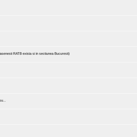
rasenesti RATB exista si in sectiunea Bucuresti)
u...