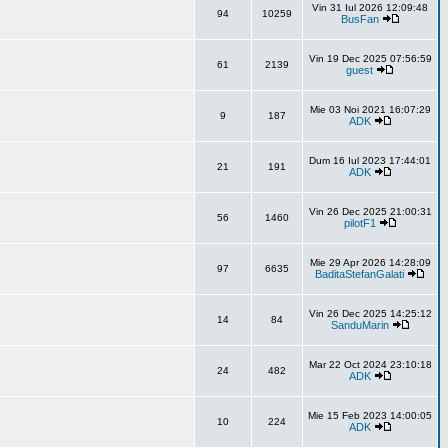
Vin 31 Iul 2026 12:09:48
94
10259
BusFan
Vin 19 Dec 2025 07:56:59
61
2139
guest
Mie 03 Noi 2021 16:07:29
9
187
ADK
Dum 16 Iul 2023 17:44:01
21
191
ADK
Vin 26 Dec 2025 21:00:31
56
1460
pilotF1
Mie 29 Apr 2026 14:28:09
97
6635
BaditaStefanGalati
Vin 26 Dec 2025 14:25:12
14
84
SanduMarin
Mar 22 Oct 2024 23:10:18
24
482
ADK
Mie 15 Feb 2023 14:00:05
10
224
ADK