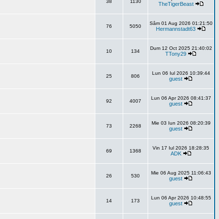
38
1130
TheTigerBeast
Sâm 01 Aug 2026 01:21:50
76
5050
Hermannstadt63
Dum 12 Oct 2025 21:40:02
10
134
TTony29
Lun 06 Iul 2026 10:39:44
25
806
guest
Lun 06 Apr 2026 08:41:37
92
4007
guest
Mie 03 Iun 2026 08:20:39
73
2268
guest
Vin 17 Iul 2026 18:28:35
69
1368
ADK
Mie 06 Aug 2025 11:06:43
26
530
guest
Lun 06 Apr 2026 10:48:55
14
173
guest