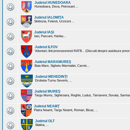
Judetul HUNEDOARA
Hunedoara, Deva, Petrosani ...
Judetul IALOMIŢA
Slobozia, Fetesti, Urziceni ...
Judetul IAŞI
Iasi, Pascani, Harlau...
Judetul ILFOV
Voluntari; linii preorasenesti RATB... (Discutii despre autobuze preo
Judetul MARAMUREŞ
Baia Mare, Sighetu Marmatiei, Cavnic...
Judetul MEHEDINŢI
Drobeta-Turnu Severin, ...
Judetul MUREŞ
Targu Mures, Sighisoara, Reghin, Ludus, Tarnaveni, Sovata, Sarmas
Judetul NEAMŢ
Piatra Neamt, Targu Neamt, Roman, Bicaz, ...
Judetul OLT
Slatina, ...