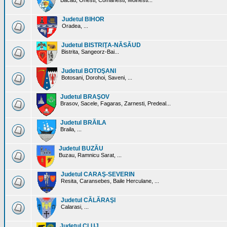
Bacau, Onesti, Comanesti, Moinesti...
Judetul BIHOR
Oradea, ...
Judetul BISTRIŢA-NĂSĂUD
Bistrita, Sangeorz-Bai...
Judetul BOTOŞANI
Botosani, Dorohoi, Saveni, ...
Judetul BRAŞOV
Brasov, Sacele, Fagaras, Zarnesti, Predeal...
Judetul BRĂILA
Braila, ...
Judetul BUZĂU
Buzau, Ramnicu Sarat, ...
Judetul CARAŞ-SEVERIN
Resita, Caransebes, Baile Herculane, ...
Judetul CĂLĂRAŞI
Calarasi, ...
Judetul CLUJ