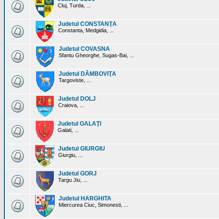
Cluj, Turda, ...
Judetul CONSTANŢA
Constanta, Medgidia, ...
Judetul COVASNA
Sfantu Gheorghe, Sugas-Bai, ...
Judetul DÂMBOVIŢA
Targoviste, ...
Judetul DOLJ
Craiova, ...
Judetul GALAŢI
Galati, ...
Judetul GIURGIU
Giurgiu, ...
Judetul GORJ
Targu Jiu, ...
Judetul HARGHITA
Miercurea Ciuc, Simonesti, ...