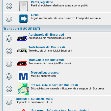
Petitii, legislatie
Petitii si legislatie referitoare la transportul public
Links
Legaturi catre alte site-uri ce vizeaza transportul in comun
Transport BUCURESTI
Autobuzele din Bucuresti
Autobuzele din municipiul Bucuresti
Troleibuzele din Bucuresti
Troleibuzele din municipiul Bucuresti
Tramvaiele din Bucuresti
Tramvaiele din municipiul Bucuresti
Metroul bucurestean
Metroul bucurestean
Trasee, rute si harti din Bucuresti
Discutii despre traseele mijloacelor de transport din Bucuresti
Depouri si autobaze RATB
Depourile si autobazele RATB
Bucuresti: Infrastructura. lucrari, devieri