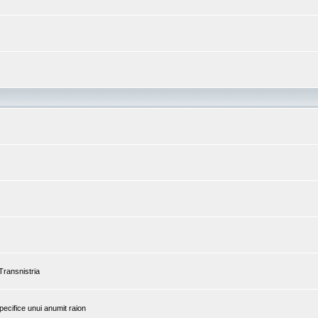
 Transnistria
pecifice unui anumit raion