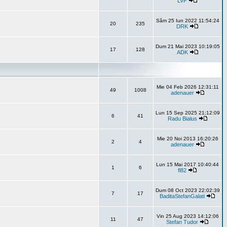
LVF
Sâm 25 Iun 2022 11:54:24
20
235
DRK
Dum 21 Mai 2023 10:19:05
17
128
ADK
Mie 04 Feb 2026 12:31:11
49
1008
adenauer
Lun 15 Sep 2025 21:12:09
6
41
Radu Bialus
Mie 20 Noi 2013 16:20:26
2
4
adenauer
Lun 15 Mai 2017 10:40:44
1
6
fl82
Dum 08 Oct 2023 22:02:39
7
17
BaditaStefanGalati
Vin 25 Aug 2023 14:12:06
11
47
Stefan Tudor