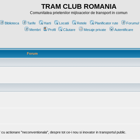
TRAM CLUB ROMANIA
Comunitatea prietenilor mijloacelor de transport in comun
Biblioteca
Tarife
Harti
Locatii
Retele
Planificator rute
Forumul 
Membri
Profil
Căutare
Mesaje private
Autentificare
Forum
cu actionare "neconventionala", despre tot ce-i nou si inovator in transportul public.