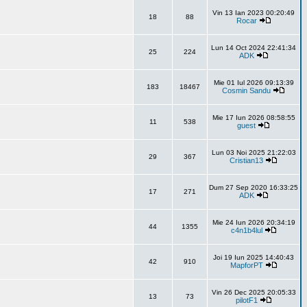
Vin 13 Ian 2023 00:20:49
18
88
Rocar
Lun 14 Oct 2024 22:41:34
25
224
ADK
Mie 01 Iul 2026 09:13:39
183
18467
Cosmin Sandu
Mie 17 Iun 2026 08:58:55
11
538
guest
Lun 03 Noi 2025 21:22:03
29
367
Cristian13
Dum 27 Sep 2020 16:33:25
17
271
ADK
Mie 24 Iun 2026 20:34:19
44
1355
c4n1b4lul
Joi 19 Iun 2025 14:40:43
42
910
MapforPT
Vin 26 Dec 2025 20:05:33
13
73
pilotF1