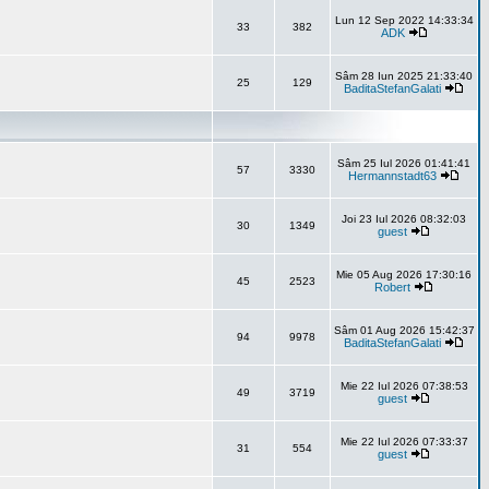
Lun 12 Sep 2022 14:33:34
33
382
ADK
Sâm 28 Iun 2025 21:33:40
25
129
BaditaStefanGalati
Sâm 25 Iul 2026 01:41:41
57
3330
Hermannstadt63
Joi 23 Iul 2026 08:32:03
30
1349
guest
Mie 05 Aug 2026 17:30:16
45
2523
Robert
Sâm 01 Aug 2026 15:42:37
94
9978
BaditaStefanGalati
Mie 22 Iul 2026 07:38:53
49
3719
guest
Mie 22 Iul 2026 07:33:37
31
554
guest