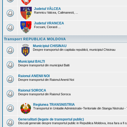
Judetul VÂLCEA
Ramnicu Valcea, Calimanesti, ...
Judetul VRANCEA
Focsani, Ciorasti ...
Transport REPUBLICA MOLDOVA
Municipiul CHISINAU
Despre transportul din capitala republicii, municipiul Chisinau
Municipiul BALTI
Despre transportul din municipiul Balti
Raionul ANENII NOI
Despre transportul din Raionul Anenii Noi
Raionul SOROCA
Despre transportul din Raionul Soroca
Regiunea TRANSNISTRIA
Transportul in Unitatile Administrativ-Teritoriale din Stanga Nistrului -
Generalitati (legate de transportul public)
Discutii generale despre transportul public in Republica Moldova, insa fara a fi s