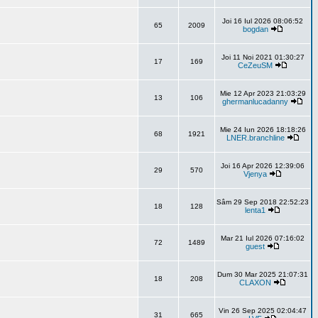
Joi 16 Iul 2026 08:06:52
65
2009
bogdan
Joi 11 Noi 2021 01:30:27
17
169
CeZeuSM
Mie 12 Apr 2023 21:03:29
13
106
ghermanlucadanny
Mie 24 Iun 2026 18:18:26
68
1921
LNER.branchline
Joi 16 Apr 2026 12:39:06
29
570
Vjenya
Sâm 29 Sep 2018 22:52:23
18
128
lenta1
Mar 21 Iul 2026 07:16:02
72
1489
guest
Dum 30 Mar 2025 21:07:31
18
208
CLAXON
Vin 26 Sep 2025 02:04:47
31
665