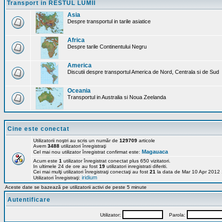
Transport in RESTUL LUMII
Asia
Despre transportul in tarile asiatice
Africa
Despre tarile Continentului Negru
America
Discutii despre transportul America de Nord, Centrala si de Sud
Oceania
Transportul in Australia si Noua Zeelanda
Cine este conectat
Utilizatorii noştri au scris un număr de
129709
articole
Avem
3488
utilizatori înregistraţi
Magauaca
Cel mai nou utilizator înregistrat confirmat este:
Acum este
1
utilizator înregistrat conectat plus 650 vizitatori.
In ultimele 24 de ore au fost
19
utilizatori inregistrati diferiti.
Cei mai mulţi utilizatori înregistraţi conectaţi au fost
21
la data de Mar 10 Apr 2012
iridium
Utilizatori înregistraţi:
Aceste date se bazează pe utilizatorii activi de peste 5 minute
Autentificare
Utilizator:
Parola: