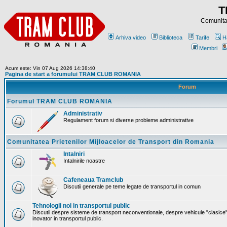
T
Comunitat
Arhiva video
Biblioteca
Tarife
H
Membri
Acum este: Vin 07 Aug 2026 14:38:40
Pagina de start a forumului TRAM CLUB ROMANIA
Forum
Forumul TRAM CLUB ROMANIA
Administrativ
Regulament forum si diverse probleme administrative
Comunitatea Prietenilor Mijloacelor de Transport din Romania
Intalniri
Intalnirile noastre
Cafeneaua Tramclub
Discutii generale pe teme legate de transportul in comun
Tehnologii noi in transportul public
Discutii despre sisteme de transport neconventionale, despre vehicule "clasice"
inovator in transportul public.