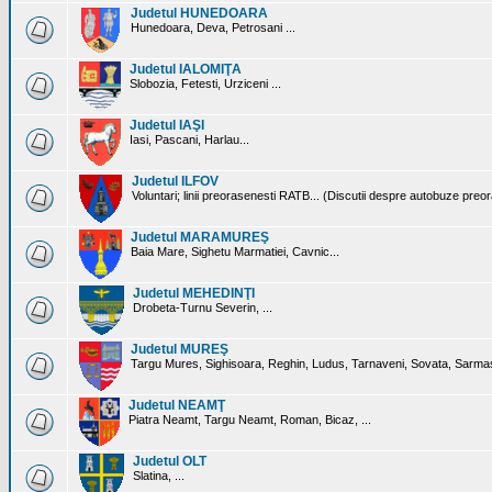
Judetul HUNEDOARA
Hunedoara, Deva, Petrosani ...
Judetul IALOMIŢA
Slobozia, Fetesti, Urziceni ...
Judetul IAŞI
Iasi, Pascani, Harlau...
Judetul ILFOV
Voluntari; linii preorasenesti RATB... (Discutii despre autobuze preo
Judetul MARAMUREŞ
Baia Mare, Sighetu Marmatiei, Cavnic...
Judetul MEHEDINŢI
Drobeta-Turnu Severin, ...
Judetul MUREŞ
Targu Mures, Sighisoara, Reghin, Ludus, Tarnaveni, Sovata, Sarmas
Judetul NEAMŢ
Piatra Neamt, Targu Neamt, Roman, Bicaz, ...
Judetul OLT
Slatina, ...