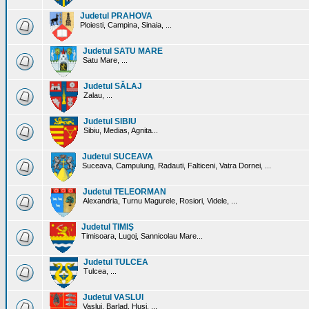
Judetul PRAHOVA
Ploiesti, Campina, Sinaia, ...
Judetul SATU MARE
Satu Mare, ...
Judetul SĂLAJ
Zalau, ...
Judetul SIBIU
Sibiu, Medias, Agnita...
Judetul SUCEAVA
Suceava, Campulung, Radauti, Falticeni, Vatra Dornei, ...
Judetul TELEORMAN
Alexandria, Turnu Magurele, Rosiori, Videle, ...
Judetul TIMIŞ
Timisoara, Lugoj, Sannicolau Mare...
Judetul TULCEA
Tulcea, ...
Judetul VASLUI
Vaslui, Barlad, Husi, ...