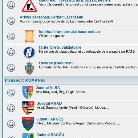
Bucuresti: Infrastructura. lucrari, devieri
Vom fi la curent in timp real cu tot ceea ce inseamna lucrari la infr
Arhiva personala Serban Lacriteanu
Aici vom posta poze facute de dl. Lacriteanu intre 1974 si 1986
Istoricul transportului bucurestean
Oldies but goldies
Tarife, bilete, validatoare
Tot ce tine de plata calatoriei cu mijloacele de transport ale RATB
Diverse (Bucuresti)
De toate pentru toti - subiecte ce nu-si au locul in celelalte sectiun
Transport ROMANIA
Judetul ALBA
Alba Iulia, Aiud, Blaj, Cugir, Sebes ...
Judetul ARAD
Arad, Sageata Verde (Arad - Ghioroc), Lipova, ...
Judetul ARGEŞ
Pitesti, Mioveni, Curtea de Arges, Campulung Muscel, ...
Judetul BACĂU