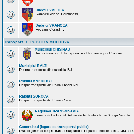
Judetul VÂLCEA
Ramnicu Valcea, Calimanesti, ...
Judetul VRANCEA
Focsani, Ciorasti ...
Transport REPUBLICA MOLDOVA
Municipiul CHISINAU
Despre transportul din capitala republicii, municipiul Chisinau
Municipiul BALTI
Despre transportul din municipiul Balti
Raionul ANENII NOI
Despre transportul din Raionul Anenii Noi
Raionul SOROCA
Despre transportul din Raionul Soroca
Regiunea TRANSNISTRIA
Transportul in Unitatile Administrativ-Teritoriale din Stanga Nistrului -
Generalitati (legate de transportul public)
Discutii generale despre transportul public in Republica Moldova, insa fara a fi s