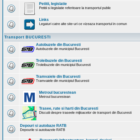
Petitii, legislatie
Petitii si legislatie referitoare la transportul public
Links
Legaturi catre alte site-uri ce vizeaza transportul in comun
Transport BUCURESTI
Autobuzele din Bucuresti
Autobuzele din municipiul Bucuresti
Troleibuzele din Bucuresti
Troleibuzele din municipiul Bucuresti
Tramvaiele din Bucuresti
Tramvaiele din municipiul Bucuresti
Metroul bucurestean
Metroul bucurestean
Trasee, rute si harti din Bucuresti
Discutii despre traseele mijloacelor de transport din Bucuresti
Depouri si autobaze RATB
Depourile si autobazele RATB