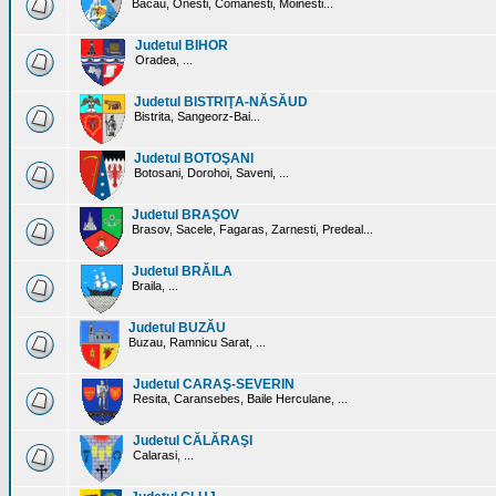
Bacau, Onesti, Comanesti, Moinesti...
Judetul BIHOR
Oradea, ...
Judetul BISTRIŢA-NĂSĂUD
Bistrita, Sangeorz-Bai...
Judetul BOTOŞANI
Botosani, Dorohoi, Saveni, ...
Judetul BRAŞOV
Brasov, Sacele, Fagaras, Zarnesti, Predeal...
Judetul BRĂILA
Braila, ...
Judetul BUZĂU
Buzau, Ramnicu Sarat, ...
Judetul CARAŞ-SEVERIN
Resita, Caransebes, Baile Herculane, ...
Judetul CĂLĂRAŞI
Calarasi, ...