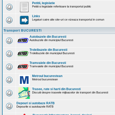
Petitii, legislatie
Petitii si legislatie referitoare la transportul public
Links
Legaturi catre alte site-uri ce vizeaza transportul in comun
Transport BUCURESTI
Autobuzele din Bucuresti
Autobuzele din municipiul Bucuresti
Troleibuzele din Bucuresti
Troleibuzele din municipiul Bucuresti
Tramvaiele din Bucuresti
Tramvaiele din municipiul Bucuresti
Metroul bucurestean
Metroul bucurestean
Trasee, rute si harti din Bucuresti
Discutii despre traseele mijloacelor de transport din Bucuresti
Depouri si autobaze RATB
Depourile si autobazele RATB