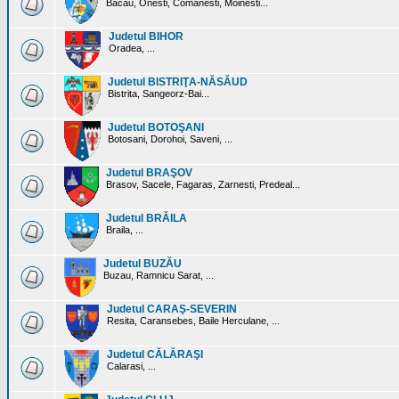
Bacau, Onesti, Comanesti, Moinesti...
Judetul BIHOR
Oradea, ...
Judetul BISTRIŢA-NĂSĂUD
Bistrita, Sangeorz-Bai...
Judetul BOTOŞANI
Botosani, Dorohoi, Saveni, ...
Judetul BRAŞOV
Brasov, Sacele, Fagaras, Zarnesti, Predeal...
Judetul BRĂILA
Braila, ...
Judetul BUZĂU
Buzau, Ramnicu Sarat, ...
Judetul CARAŞ-SEVERIN
Resita, Caransebes, Baile Herculane, ...
Judetul CĂLĂRAŞI
Calarasi, ...