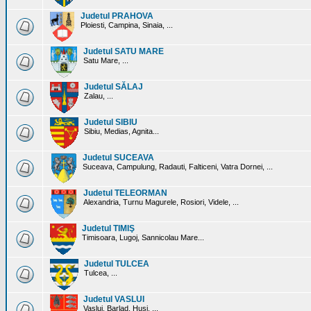
Judetul PRAHOVA
Ploiesti, Campina, Sinaia, ...
Judetul SATU MARE
Satu Mare, ...
Judetul SĂLAJ
Zalau, ...
Judetul SIBIU
Sibiu, Medias, Agnita...
Judetul SUCEAVA
Suceava, Campulung, Radauti, Falticeni, Vatra Dornei, ...
Judetul TELEORMAN
Alexandria, Turnu Magurele, Rosiori, Videle, ...
Judetul TIMIŞ
Timisoara, Lugoj, Sannicolau Mare...
Judetul TULCEA
Tulcea, ...
Judetul VASLUI
Vaslui, Barlad, Husi, ...