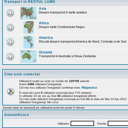
Transport in RESTUL LUMII
Asia
Despre transportul in tarile asiatice
Africa
Despre tarile Continentului Negru
America
Discutii despre transportul America de Nord, Centrala si de Sud
Oceania
Transportul in Australia si Noua Zeelanda
Cine este conectat
Utilizatorii noştri au scris un număr de
129708
articole
Avem
3488
utilizatori înregistraţi
Magauaca
Cel mai nou utilizator înregistrat confirmat este:
În total aici sunt
0
utilizatori conectaţi plus 770 vizitatori.
In ultimele 24 de ore au fost
36
utilizatori inregistrati diferiti.
Cei mai mulţi utilizatori înregistraţi conectaţi au fost
21
la data de Mar 10 Apr 2012
Utilizatori înregistraţi: Nici unul
Aceste date se bazează pe utilizatorii activi de peste 5 minute
Autentificare
Utilizator:
Parola: