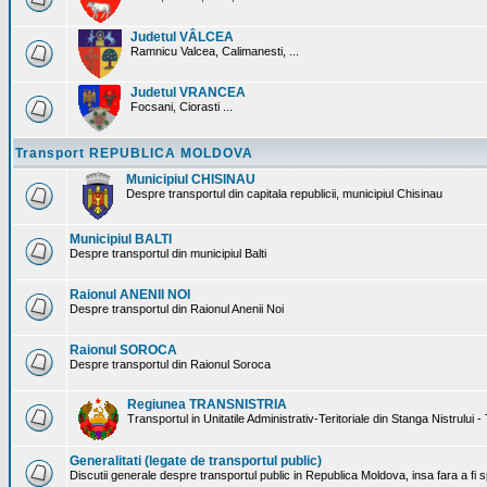
Judetul VÂLCEA
Ramnicu Valcea, Calimanesti, ...
Judetul VRANCEA
Focsani, Ciorasti ...
Transport REPUBLICA MOLDOVA
Municipiul CHISINAU
Despre transportul din capitala republicii, municipiul Chisinau
Municipiul BALTI
Despre transportul din municipiul Balti
Raionul ANENII NOI
Despre transportul din Raionul Anenii Noi
Raionul SOROCA
Despre transportul din Raionul Soroca
Regiunea TRANSNISTRIA
Transportul in Unitatile Administrativ-Teritoriale din Stanga Nistrului -
Generalitati (legate de transportul public)
Discutii generale despre transportul public in Republica Moldova, insa fara a fi s