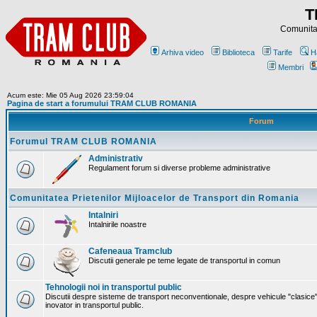
T
Comunitat
Arhiva video
Biblioteca
Tarife
H
Membri
Acum este: Mie 05 Aug 2026 23:59:04
Pagina de start a forumului TRAM CLUB ROMANIA
Forum
Forumul TRAM CLUB ROMANIA
Administrativ
Regulament forum si diverse probleme administrative
Comunitatea Prietenilor Mijloacelor de Transport din Romania
Intalniri
Intalnirile noastre
Cafeneaua Tramclub
Discutii generale pe teme legate de transportul in comun
Tehnologii noi in transportul public
Discutii despre sisteme de transport neconventionale, despre vehicule "clasice"
inovator in transportul public.