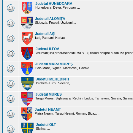
Judetul HUNEDOARA
Hunedoara, Deva, Petrosani ...
Judetul IALOMIŢA
Slobozia, Fetesti, Urziceni ...
Judetul IAŞI
Iasi, Pascani, Harlau...
Judetul ILFOV
Voluntari; linii preorasenesti RATB... (Discutii despre autobuze preo
Judetul MARAMUREŞ
Baia Mare, Sighetu Marmatiei, Cavnic...
Judetul MEHEDINŢI
Drobeta-Turnu Severin, ...
Judetul MUREŞ
Targu Mures, Sighisoara, Reghin, Ludus, Tarnaveni, Sovata, Sarmas
Judetul NEAMŢ
Piatra Neamt, Targu Neamt, Roman, Bicaz, ...
Judetul OLT
Slatina, ...