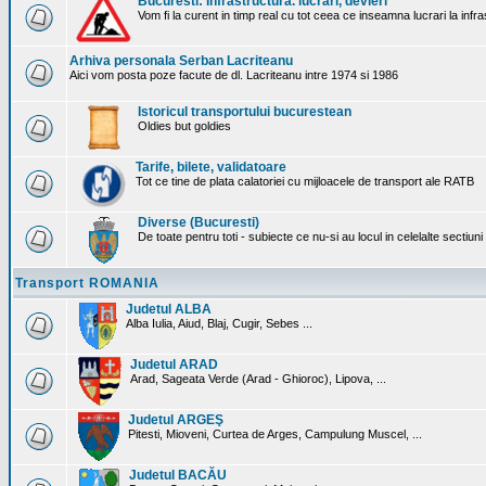
Bucuresti: Infrastructura. lucrari, devieri
Vom fi la curent in timp real cu tot ceea ce inseamna lucrari la infr
Arhiva personala Serban Lacriteanu
Aici vom posta poze facute de dl. Lacriteanu intre 1974 si 1986
Istoricul transportului bucurestean
Oldies but goldies
Tarife, bilete, validatoare
Tot ce tine de plata calatoriei cu mijloacele de transport ale RATB
Diverse (Bucuresti)
De toate pentru toti - subiecte ce nu-si au locul in celelalte sectiun
Transport ROMANIA
Judetul ALBA
Alba Iulia, Aiud, Blaj, Cugir, Sebes ...
Judetul ARAD
Arad, Sageata Verde (Arad - Ghioroc), Lipova, ...
Judetul ARGEŞ
Pitesti, Mioveni, Curtea de Arges, Campulung Muscel, ...
Judetul BACĂU