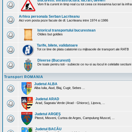
Bucuresti: Infrastructura. lucrari, devieri
Vom fi la curent in timp real cu tot ceea ce inseamna lucrari la infr
Arhiva personala Serban Lacriteanu
Aici vom posta poze facute de dl. Lacriteanu intre 1974 si 1986
Istoricul transportului bucurestean
Oldies but goldies
Tarife, bilete, validatoare
Tot ce tine de plata calatoriei cu mijloacele de transport ale RATB
Diverse (Bucuresti)
De toate pentru toti - subiecte ce nu-si au locul in celelalte sectiun
Transport ROMANIA
Judetul ALBA
Alba Iulia, Aiud, Blaj, Cugir, Sebes ...
Judetul ARAD
Arad, Sageata Verde (Arad - Ghioroc), Lipova, ...
Judetul ARGEŞ
Pitesti, Mioveni, Curtea de Arges, Campulung Muscel, ...
Judetul BACĂU