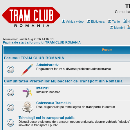
T
Comunitat
Arhiva video
Biblioteca
Tarife
H
Membri
Acum este: Joi 06 Aug 2026 14:02:21
Pagina de start a forumului TRAM CLUB ROMANIA
Forum
Forumul TRAM CLUB ROMANIA
Administrativ
Regulament forum si diverse probleme administrative
Comunitatea Prietenilor Mijloacelor de Transport din Romania
Intalniri
Intalnirile noastre
Cafeneaua Tramclub
Discutii generale pe teme legate de transportul in comun
Tehnologii noi in transportul public
Discutii despre sisteme de transport neconventionale, despre vehicule "clasice"
inovator in transportul public.