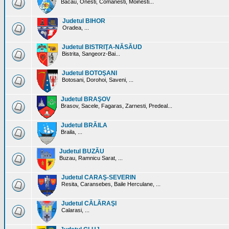
Bacau, Onesti, Comanesti, Moinesti...
Judetul BIHOR
Oradea, ...
Judetul BISTRIŢA-NĂSĂUD
Bistrita, Sangeorz-Bai...
Judetul BOTOŞANI
Botosani, Dorohoi, Saveni, ...
Judetul BRAŞOV
Brasov, Sacele, Fagaras, Zarnesti, Predeal...
Judetul BRĂILA
Braila, ...
Judetul BUZĂU
Buzau, Ramnicu Sarat, ...
Judetul CARAŞ-SEVERIN
Resita, Caransebes, Baile Herculane, ...
Judetul CĂLĂRAŞI
Calarasi, ...