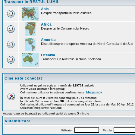
Transport in RESTUL LUMII
Asia
Despre transportul in tarile asiatice
Africa
Despre tarile Continentului Negru
America
Discutii despre transportul America de Nord, Centrala si de Sud
Oceania
Transportul in Australia si Noua Zeelanda
Cine este conectat
Utilizatorii noştri au scris un număr de
129708
articole
Avem
3488
utilizatori înregistraţi
Magauaca
Cel mai nou utilizator înregistrat confirmat este:
În total aici sunt
0
utilizatori conectaţi plus 764 vizitatori.
In ultimele 24 de ore au fost
36
utilizatori inregistrati diferiti.
Cei mai mulţi utilizatori înregistraţi conectaţi au fost
21
la data de Mar 10 Apr 2012
Utilizatori înregistraţi: Nici unul
Aceste date se bazează pe utilizatorii activi de peste 5 minute
Autentificare
Utilizator:
Parola: