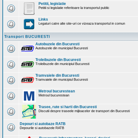
Petitii, legislatie
Petitii si legislatie referitoare la transportul public
Links
Legaturi catre alte site-uri ce vizeaza transportul in comun
Transport BUCURESTI
Autobuzele din Bucuresti
Autobuzele din municipiul Bucuresti
Troleibuzele din Bucuresti
Troleibuzele din municipiul Bucuresti
Tramvaiele din Bucuresti
Tramvaiele din municipiul Bucuresti
Metroul bucurestean
Metroul bucurestean
Trasee, rute si harti din Bucuresti
Discutii despre traseele mijloacelor de transport din Bucuresti
Depouri si autobaze RATB
Depourile si autobazele RATB