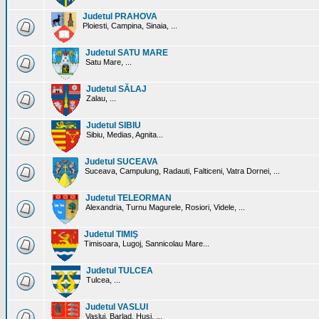
Judetul PRAHOVA
Ploiesti, Campina, Sinaia, ...
Judetul SATU MARE
Satu Mare, ...
Judetul SĂLAJ
Zalau, ...
Judetul SIBIU
Sibiu, Medias, Agnita...
Judetul SUCEAVA
Suceava, Campulung, Radauti, Falticeni, Vatra Dornei, ...
Judetul TELEORMAN
Alexandria, Turnu Magurele, Rosiori, Videle, ...
Judetul TIMIŞ
Timisoara, Lugoj, Sannicolau Mare...
Judetul TULCEA
Tulcea, ...
Judetul VASLUI
Vaslui, Barlad, Husi, ...