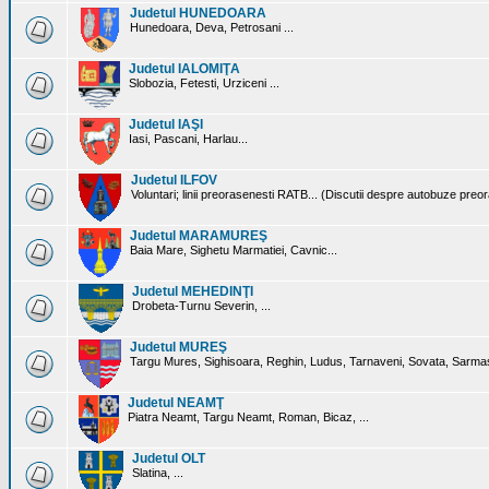
Judetul HUNEDOARA
Hunedoara, Deva, Petrosani ...
Judetul IALOMIŢA
Slobozia, Fetesti, Urziceni ...
Judetul IAŞI
Iasi, Pascani, Harlau...
Judetul ILFOV
Voluntari; linii preorasenesti RATB... (Discutii despre autobuze preo
Judetul MARAMUREŞ
Baia Mare, Sighetu Marmatiei, Cavnic...
Judetul MEHEDINŢI
Drobeta-Turnu Severin, ...
Judetul MUREŞ
Targu Mures, Sighisoara, Reghin, Ludus, Tarnaveni, Sovata, Sarmas
Judetul NEAMŢ
Piatra Neamt, Targu Neamt, Roman, Bicaz, ...
Judetul OLT
Slatina, ...