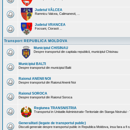
Judetul VÂLCEA
Ramnicu Valcea, Calimanesti, ...
Judetul VRANCEA
Focsani, Ciorasti ...
Transport REPUBLICA MOLDOVA
Municipiul CHISINAU
Despre transportul din capitala republicii, municipiul Chisinau
Municipiul BALTI
Despre transportul din municipiul Balti
Raionul ANENII NOI
Despre transportul din Raionul Anenii Noi
Raionul SOROCA
Despre transportul din Raionul Soroca
Regiunea TRANSNISTRIA
Transportul in Unitatile Administrativ-Teritoriale din Stanga Nistrului -
Generalitati (legate de transportul public)
Discutii generale despre transportul public in Republica Moldova, insa fara a fi s