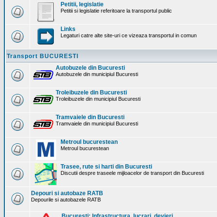
Petitii, legislatie
Petitii si legislatie referitoare la transportul public
Links
Legaturi catre alte site-uri ce vizeaza transportul in comun
Transport BUCURESTI
Autobuzele din Bucuresti
Autobuzele din municipiul Bucuresti
Troleibuzele din Bucuresti
Troleibuzele din municipiul Bucuresti
Tramvaiele din Bucuresti
Tramvaiele din municipiul Bucuresti
Metroul bucurestean
Metroul bucurestean
Trasee, rute si harti din Bucuresti
Discutii despre traseele mijloacelor de transport din Bucuresti
Depouri si autobaze RATB
Depourile si autobazele RATB
Bucuresti: Infrastructura. lucrari, devieri