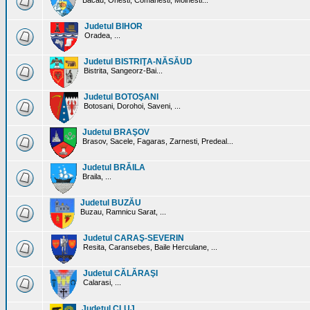
Bacau, Onesti, Comanesti, Moinesti...
Judetul BIHOR
Oradea, ...
Judetul BISTRIŢA-NĂSĂUD
Bistrita, Sangeorz-Bai...
Judetul BOTOŞANI
Botosani, Dorohoi, Saveni, ...
Judetul BRAŞOV
Brasov, Sacele, Fagaras, Zarnesti, Predeal...
Judetul BRĂILA
Braila, ...
Judetul BUZĂU
Buzau, Ramnicu Sarat, ...
Judetul CARAŞ-SEVERIN
Resita, Caransebes, Baile Herculane, ...
Judetul CĂLĂRAŞI
Calarasi, ...
Judetul CLUJ