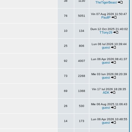
38
1130
TheTigerBeast
Vin 07 Aug 2026 11:50:47
76
5051
PaulIP
Dum 12 Oct 2025 21:40:02
10
134
TTony29
Lun 06 Iul 2026 10:39:44
25
806
guest
Lun 06 Apr 2026 08:41:37
92
4007
guest
Mie 03 Iun 2026 08:20:39
73
2268
guest
Vin 17 Iul 2026 18:28:35
69
1368
ADK
Mie 06 Aug 2025 11:06:43
26
530
guest
Lun 06 Apr 2026 10:48:55
14
173
guest