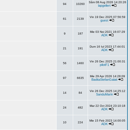
Sâm 08 Aug 2026 14:20:26
94
10260
lapgellert
Vin 19 Dec 2025 07:56:59
61
2139
guest
Mie 03 Noi 2021 16:07:29
9
187
ADK
Dum 16 Iul 2023 17:44:01
21
191
ADK
Vin 26 Dec 2025 21:00:31
56
1460
pilotF1
Mie 29 Apr 2026 14:28:09
97
6635
BaditaStefanGalati
Vin 26 Dec 2025 14:25:12
14
84
SanduMarin
Mar 22 Oct 2024 23:10:18
24
482
ADK
Mie 15 Feb 2023 14:00:05
10
224
ADK