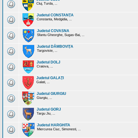
Cluj, Turda, ...
Judetul CONSTANŢA
Constanta, Medgidia, ...
Judetul COVASNA
Sfantu Gheorghe, Sugas-Bai, ...
Judetul DÂMBOVIŢA
Targoviste, ...
Judetul DOLJ
Craiova, ...
Judetul GALAŢI
Galati, ...
Judetul GIURGIU
Giurgiu, ...
Judetul GORJ
Targu Jiu, ...
Judetul HARGHITA
Miercurea Ciuc, Simonesti, ...