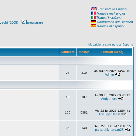
Translate to English
Traduire en français
Traduci in italiano
Übersetzen auf Deutsch
vechi (2005)
Înregistrare
Traducir al español
Mesajele la care nu s-a răspuns
Subiecte
Mesaje
Ultimul mesaj
Joi 03 Apr 2025 14:42:10
24
310
Admin
Joi 30 Iun 2022 09:43:12
18
107
Andyshoru
Mie 22 Iul 2026 12:54:41
169
5381
TheTigerBeast
Sâm 27 Iul 2024 12:18:15
36
143
paraschivrazvan25