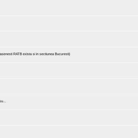
rasenesti RATB exista si in sectiunea Bucuresti)
u...