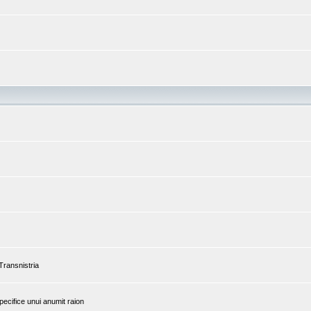
 Transnistria
pecifice unui anumit raion