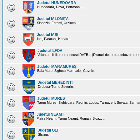
Judetul HUNEDOARA
Hunedoara, Deva, Petrosani ...
Judetul IALOMIŢA
Slobozia, Fetesti, Urziceni ...
Judetul IAŞI
Iasi, Pascani, Harlau...
Judetul ILFOV
Voluntari; linii preorasenesti RATB... (Discutii despre autobuze preo
Judetul MARAMUREŞ
Baia Mare, Sighetu Marmatiei, Cavnic...
Judetul MEHEDINŢI
Drobeta-Turnu Severin, ...
Judetul MUREŞ
Targu Mures, Sighisoara, Reghin, Ludus, Tarnaveni, Sovata, Sarmas
Judetul NEAMŢ
Piatra Neamt, Targu Neamt, Roman, Bicaz, ...
Judetul OLT
Slatina, ...