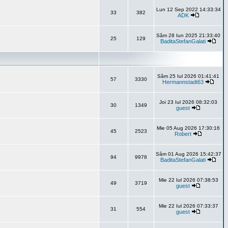
Lun 12 Sep 2022 14:33:34
33
382
ADK
Sâm 28 Iun 2025 21:33:40
25
129
BaditaStefanGalati
Sâm 25 Iul 2026 01:41:41
57
3330
Hermannstadt63
Joi 23 Iul 2026 08:32:03
30
1349
guest
Mie 05 Aug 2026 17:30:16
45
2523
Robert
Sâm 01 Aug 2026 15:42:37
94
9978
BaditaStefanGalati
Mie 22 Iul 2026 07:38:53
49
3719
guest
Mie 22 Iul 2026 07:33:37
31
554
guest