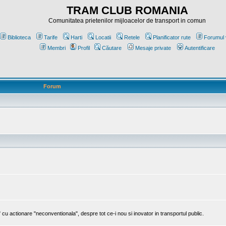
TRAM CLUB ROMANIA
Comunitatea prietenilor mijloacelor de transport in comun
Biblioteca
Tarife
Harti
Locatii
Retele
Planificator rute
Forumul 
Membri
Profil
Căutare
Mesaje private
Autentificare
Forum
cu actionare "neconventionala", despre tot ce-i nou si inovator in transportul public.