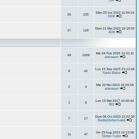
LVF
Sâm 25 Iun 2022 11:54:24
20
235
DRK
Dum 21 Mai 2023 10:19:05
17
128
ADK
Mie 04 Feb 2026 12:31:11
49
1008
adenauer
Lun 15 Sep 2025 21:12:09
6
41
Radu Bialus
Mie 20 Noi 2013 16:20:26
2
4
adenauer
Lun 15 Mai 2017 10:40:44
1
6
fl82
Dum 08 Oct 2023 22:02:39
7
17
BaditaStefanGalati
Vin 25 Aug 2023 14:12:06
11
47
Stefan Tudor