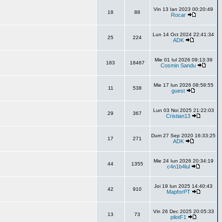
Vin 13 Ian 2023 00:20:49
18
88
Rocar
Lun 14 Oct 2024 22:41:34
25
224
ADK
Mie 01 Iul 2026 09:13:39
183
18467
Cosmin Sandu
Mie 17 Iun 2026 08:58:55
11
538
guest
Lun 03 Noi 2025 21:22:03
29
367
Cristian13
Dum 27 Sep 2020 16:33:25
17
271
ADK
Mie 24 Iun 2026 20:34:19
44
1355
c4n1b4lul
Joi 19 Iun 2025 14:40:43
42
910
MapforPT
Vin 26 Dec 2025 20:05:33
13
73
pilotF1