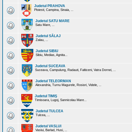
Judetul PRAHOVA
Ploiesti, Campina, Sinaia, ...
Judetul SATU MARE
Satu Mare, ...
Judetul SĂLAJ
Zalau, ...
Judetul SIBIU
Sibiu, Medias, Agnita...
Judetul SUCEAVA
Suceava, Campulung, Radauti, Falticeni, Vatra Dornei, ...
Judetul TELEORMAN
Alexandria, Turnu Magurele, Rosiori, Videle, ...
Judetul TIMIŞ
Timisoara, Lugoj, Sannicolau Mare...
Judetul TULCEA
Tulcea, ...
Judetul VASLUI
Vaslui, Barlad, Husi, ...