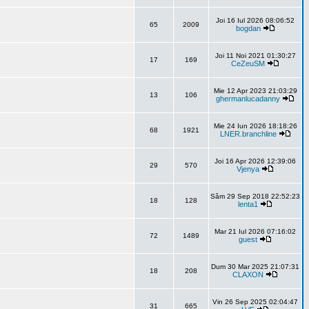
Joi 16 Iul 2026 08:06:52
65
2009
bogdan
Joi 11 Noi 2021 01:30:27
17
169
CeZeuSM
Mie 12 Apr 2023 21:03:29
13
106
ghermanlucadanny
Mie 24 Iun 2026 18:18:26
68
1921
LNER.branchline
Joi 16 Apr 2026 12:39:06
29
570
Vjenya
Sâm 29 Sep 2018 22:52:23
18
128
lenta1
Mar 21 Iul 2026 07:16:02
72
1489
guest
Dum 30 Mar 2025 21:07:31
18
208
CLAXON
Vin 26 Sep 2025 02:04:47
31
665