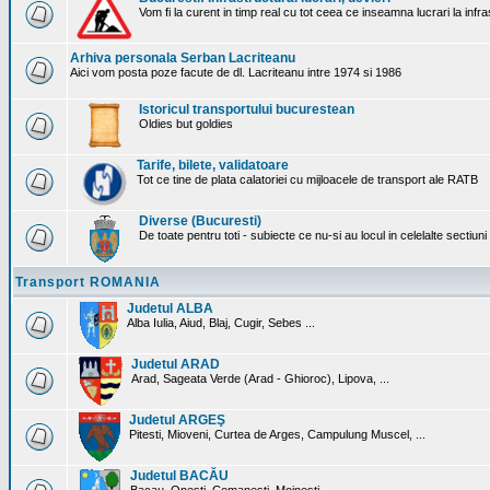
Vom fi la curent in timp real cu tot ceea ce inseamna lucrari la infr
Arhiva personala Serban Lacriteanu
Aici vom posta poze facute de dl. Lacriteanu intre 1974 si 1986
Istoricul transportului bucurestean
Oldies but goldies
Tarife, bilete, validatoare
Tot ce tine de plata calatoriei cu mijloacele de transport ale RATB
Diverse (Bucuresti)
De toate pentru toti - subiecte ce nu-si au locul in celelalte sectiun
Transport ROMANIA
Judetul ALBA
Alba Iulia, Aiud, Blaj, Cugir, Sebes ...
Judetul ARAD
Arad, Sageata Verde (Arad - Ghioroc), Lipova, ...
Judetul ARGEŞ
Pitesti, Mioveni, Curtea de Arges, Campulung Muscel, ...
Judetul BACĂU