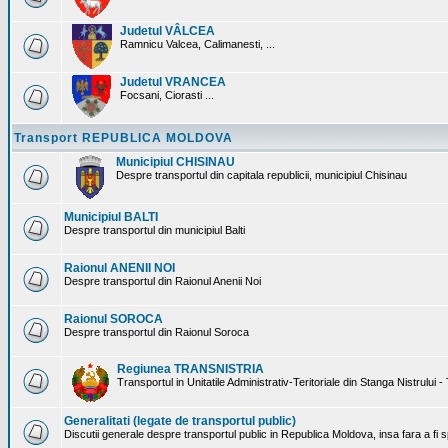
Judetul VÂLCEA
Ramnicu Valcea, Calimanesti, ...
Judetul VRANCEA
Focsani, Ciorasti ...
Transport REPUBLICA MOLDOVA
Municipiul CHISINAU
Despre transportul din capitala republicii, municipiul Chisinau
Municipiul BALTI
Despre transportul din municipiul Balti
Raionul ANENII NOI
Despre transportul din Raionul Anenii Noi
Raionul SOROCA
Despre transportul din Raionul Soroca
Regiunea TRANSNISTRIA
Transportul in Unitatile Administrativ-Teritoriale din Stanga Nistrului -
Generalitati (legate de transportul public)
Discutii generale despre transportul public in Republica Moldova, insa fara a fi s