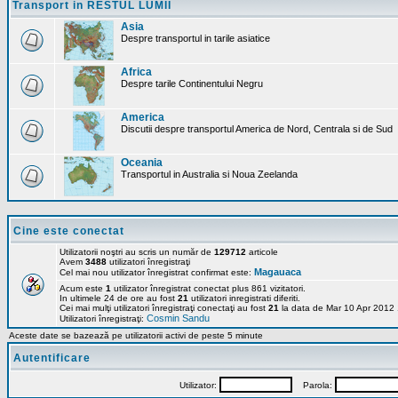
Transport in RESTUL LUMII
Asia
Despre transportul in tarile asiatice
Africa
Despre tarile Continentului Negru
America
Discutii despre transportul America de Nord, Centrala si de Sud
Oceania
Transportul in Australia si Noua Zeelanda
Cine este conectat
Utilizatorii noştri au scris un număr de
129712
articole
Avem
3488
utilizatori înregistraţi
Magauaca
Cel mai nou utilizator înregistrat confirmat este:
Acum este
1
utilizator înregistrat conectat plus 861 vizitatori.
In ultimele 24 de ore au fost
21
utilizatori inregistrati diferiti.
Cei mai mulţi utilizatori înregistraţi conectaţi au fost
21
la data de Mar 10 Apr 2012
Cosmin Sandu
Utilizatori înregistraţi:
Aceste date se bazează pe utilizatorii activi de peste 5 minute
Autentificare
Utilizator:
Parola: