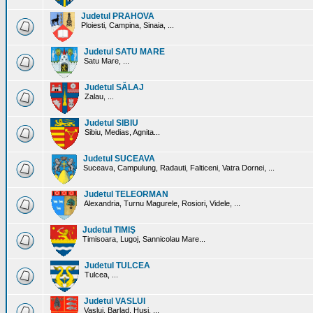
Judetul PRAHOVA
Ploiesti, Campina, Sinaia, ...
Judetul SATU MARE
Satu Mare, ...
Judetul SĂLAJ
Zalau, ...
Judetul SIBIU
Sibiu, Medias, Agnita...
Judetul SUCEAVA
Suceava, Campulung, Radauti, Falticeni, Vatra Dornei, ...
Judetul TELEORMAN
Alexandria, Turnu Magurele, Rosiori, Videle, ...
Judetul TIMIŞ
Timisoara, Lugoj, Sannicolau Mare...
Judetul TULCEA
Tulcea, ...
Judetul VASLUI
Vaslui, Barlad, Husi, ...