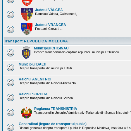
Judetul VÂLCEA
Ramnicu Valcea, Calimanesti, ...
Judetul VRANCEA
Focsani, Ciorasti ...
Transport REPUBLICA MOLDOVA
Municipiul CHISINAU
Despre transportul din capitala republicii, municipiul Chisinau
Municipiul BALTI
Despre transportul din municipiul Balti
Raionul ANENII NOI
Despre transportul din Raionul Anenii Noi
Raionul SOROCA
Despre transportul din Raionul Soroca
Regiunea TRANSNISTRIA
Transportul in Unitatile Administrativ-Teritoriale din Stanga Nistrului -
Generalitati (legate de transportul public)
Discutii generale despre transportul public in Republica Moldova, insa fara a fi s