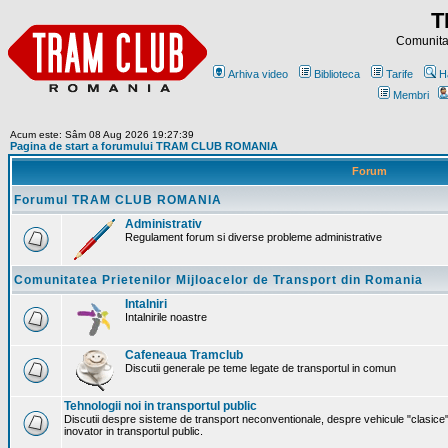
T
Comunitat
Arhiva video
Biblioteca
Tarife
H
Membri
Acum este: Sâm 08 Aug 2026 19:27:39
Pagina de start a forumului TRAM CLUB ROMANIA
Forum
Forumul TRAM CLUB ROMANIA
Administrativ
Regulament forum si diverse probleme administrative
Comunitatea Prietenilor Mijloacelor de Transport din Romania
Intalniri
Intalnirile noastre
Cafeneaua Tramclub
Discutii generale pe teme legate de transportul in comun
Tehnologii noi in transportul public
Discutii despre sisteme de transport neconventionale, despre vehicule "clasice"
inovator in transportul public.