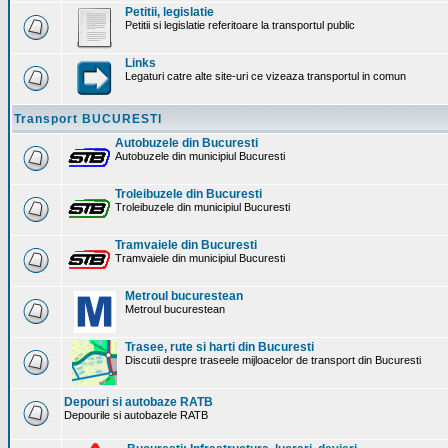
Petitii, legislatie
Petitii si legislatie referitoare la transportul public
Links
Legaturi catre alte site-uri ce vizeaza transportul in comun
Transport BUCURESTI
Autobuzele din Bucuresti
Autobuzele din municipiul Bucuresti
Troleibuzele din Bucuresti
Troleibuzele din municipiul Bucuresti
Tramvaiele din Bucuresti
Tramvaiele din municipiul Bucuresti
Metroul bucurestean
Metroul bucurestean
Trasee, rute si harti din Bucuresti
Discutii despre traseele mijloacelor de transport din Bucuresti
Depouri si autobaze RATB
Depourile si autobazele RATB