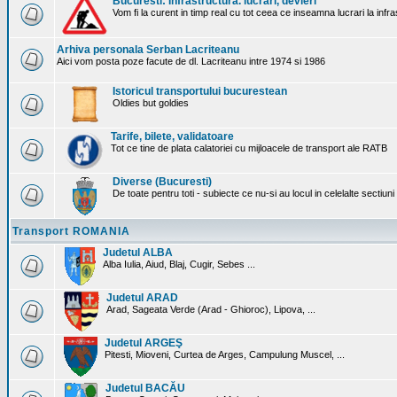
Bucuresti: Infrastructura. lucrari, devieri
Vom fi la curent in timp real cu tot ceea ce inseamna lucrari la infr
Arhiva personala Serban Lacriteanu
Aici vom posta poze facute de dl. Lacriteanu intre 1974 si 1986
Istoricul transportului bucurestean
Oldies but goldies
Tarife, bilete, validatoare
Tot ce tine de plata calatoriei cu mijloacele de transport ale RATB
Diverse (Bucuresti)
De toate pentru toti - subiecte ce nu-si au locul in celelalte sectiun
Transport ROMANIA
Judetul ALBA
Alba Iulia, Aiud, Blaj, Cugir, Sebes ...
Judetul ARAD
Arad, Sageata Verde (Arad - Ghioroc), Lipova, ...
Judetul ARGEŞ
Pitesti, Mioveni, Curtea de Arges, Campulung Muscel, ...
Judetul BACĂU