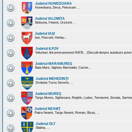
Judetul HUNEDOARA
Hunedoara, Deva, Petrosani ...
Judetul IALOMIŢA
Slobozia, Fetesti, Urziceni ...
Judetul IAŞI
Iasi, Pascani, Harlau...
Judetul ILFOV
Voluntari; linii preorasenesti RATB... (Discutii despre autobuze preo
Judetul MARAMUREŞ
Baia Mare, Sighetu Marmatiei, Cavnic...
Judetul MEHEDINŢI
Drobeta-Turnu Severin, ...
Judetul MUREŞ
Targu Mures, Sighisoara, Reghin, Ludus, Tarnaveni, Sovata, Sarmas
Judetul NEAMŢ
Piatra Neamt, Targu Neamt, Roman, Bicaz, ...
Judetul OLT
Slatina, ...