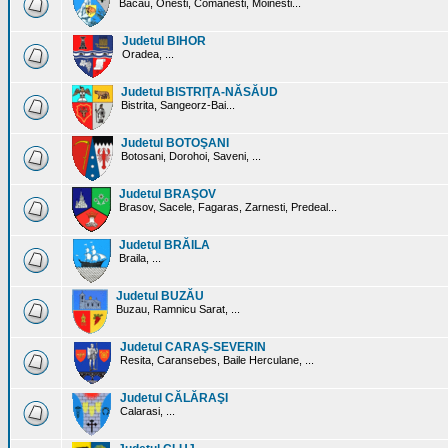
Bacau, Onesti, Comanesti, Moinesti...
Judetul BIHOR
Oradea, ...
Judetul BISTRIŢA-NĂSĂUD
Bistrita, Sangeorz-Bai...
Judetul BOTOŞANI
Botosani, Dorohoi, Saveni, ...
Judetul BRAŞOV
Brasov, Sacele, Fagaras, Zarnesti, Predeal...
Judetul BRĂILA
Braila, ...
Judetul BUZĂU
Buzau, Ramnicu Sarat, ...
Judetul CARAŞ-SEVERIN
Resita, Caransebes, Baile Herculane, ...
Judetul CĂLĂRAŞI
Calarasi, ...