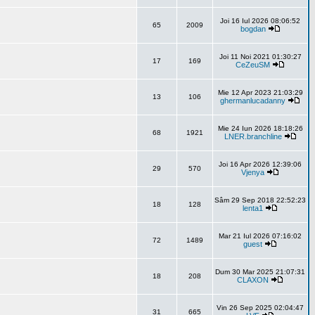
Joi 16 Iul 2026 08:06:52
65
2009
bogdan
Joi 11 Noi 2021 01:30:27
17
169
CeZeuSM
Mie 12 Apr 2023 21:03:29
13
106
ghermanlucadanny
Mie 24 Iun 2026 18:18:26
68
1921
LNER.branchline
Joi 16 Apr 2026 12:39:06
29
570
Vjenya
Sâm 29 Sep 2018 22:52:23
18
128
lenta1
Mar 21 Iul 2026 07:16:02
72
1489
guest
Dum 30 Mar 2025 21:07:31
18
208
CLAXON
Vin 26 Sep 2025 02:04:47
31
665