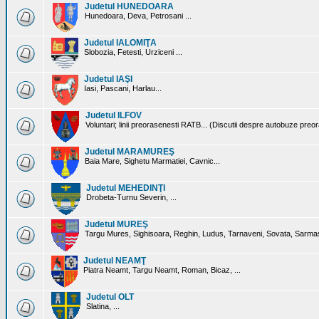
Judetul HUNEDOARA
Hunedoara, Deva, Petrosani ...
Judetul IALOMIŢA
Slobozia, Fetesti, Urziceni ...
Judetul IAŞI
Iasi, Pascani, Harlau...
Judetul ILFOV
Voluntari; linii preorasenesti RATB... (Discutii despre autobuze preo
Judetul MARAMUREŞ
Baia Mare, Sighetu Marmatiei, Cavnic...
Judetul MEHEDINŢI
Drobeta-Turnu Severin, ...
Judetul MUREŞ
Targu Mures, Sighisoara, Reghin, Ludus, Tarnaveni, Sovata, Sarmas
Judetul NEAMŢ
Piatra Neamt, Targu Neamt, Roman, Bicaz, ...
Judetul OLT
Slatina, ...