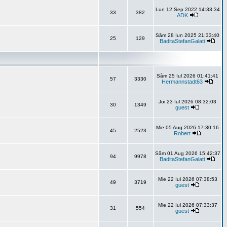
Lun 12 Sep 2022 14:33:34
33
382
ADK
Sâm 28 Iun 2025 21:33:40
25
129
BaditaStefanGalati
Sâm 25 Iul 2026 01:41:41
57
3330
Hermannstadt63
Joi 23 Iul 2026 08:32:03
30
1349
guest
Mie 05 Aug 2026 17:30:16
45
2523
Robert
Sâm 01 Aug 2026 15:42:37
94
9978
BaditaStefanGalati
Mie 22 Iul 2026 07:38:53
49
3719
guest
Mie 22 Iul 2026 07:33:37
31
554
guest