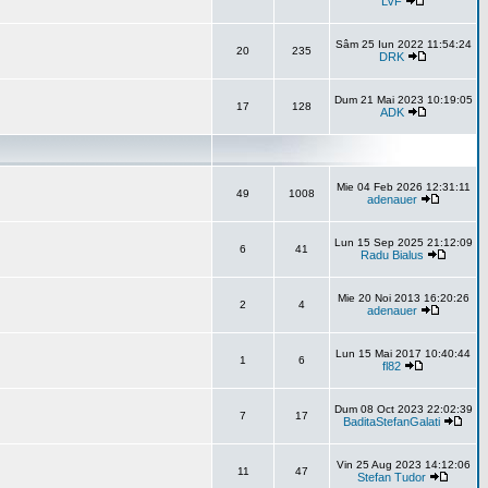
LVF
Sâm 25 Iun 2022 11:54:24
20
235
DRK
Dum 21 Mai 2023 10:19:05
17
128
ADK
Mie 04 Feb 2026 12:31:11
49
1008
adenauer
Lun 15 Sep 2025 21:12:09
6
41
Radu Bialus
Mie 20 Noi 2013 16:20:26
2
4
adenauer
Lun 15 Mai 2017 10:40:44
1
6
fl82
Dum 08 Oct 2023 22:02:39
7
17
BaditaStefanGalati
Vin 25 Aug 2023 14:12:06
11
47
Stefan Tudor