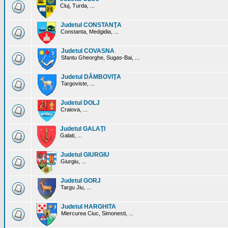
Cluj, Turda, ...
Judetul CONSTANŢA
Constanta, Medgidia, ...
Judetul COVASNA
Sfantu Gheorghe, Sugas-Bai, ...
Judetul DÂMBOVIŢA
Targoviste, ...
Judetul DOLJ
Craiova, ...
Judetul GALAŢI
Galati, ...
Judetul GIURGIU
Giurgiu, ...
Judetul GORJ
Targu Jiu, ...
Judetul HARGHITA
Miercurea Ciuc, Simonesti, ...