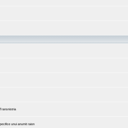
 Transnistria
pecifice unui anumit raion