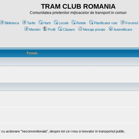
TRAM CLUB ROMANIA
Comunitatea prietenilor mijloacelor de transport in comun
Biblioteca
Tarife
Harti
Locatii
Retele
Planificator rute
Forumul 
Membri
Profil
Căutare
Mesaje private
Autentificare
Forum
cu actionare "neconventionala", despre tot ce-i nou si inovator in transportul public.