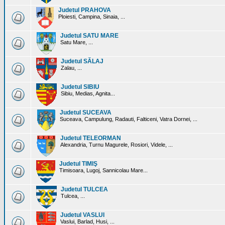
Judetul PRAHOVA
Ploiesti, Campina, Sinaia, ...
Judetul SATU MARE
Satu Mare, ...
Judetul SĂLAJ
Zalau, ...
Judetul SIBIU
Sibiu, Medias, Agnita...
Judetul SUCEAVA
Suceava, Campulung, Radauti, Falticeni, Vatra Dornei, ...
Judetul TELEORMAN
Alexandria, Turnu Magurele, Rosiori, Videle, ...
Judetul TIMIŞ
Timisoara, Lugoj, Sannicolau Mare...
Judetul TULCEA
Tulcea, ...
Judetul VASLUI
Vaslui, Barlad, Husi, ...