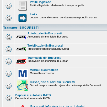
Petitii, legislatie
Petitii si legislatie referitoare la transportul public
Links
Legaturi catre alte site-uri ce vizeaza transportul in comun
Transport BUCURESTI
Autobuzele din Bucuresti
Autobuzele din municipiul Bucuresti
Troleibuzele din Bucuresti
Troleibuzele din municipiul Bucuresti
Tramvaiele din Bucuresti
Tramvaiele din municipiul Bucuresti
Metroul bucurestean
Metroul bucurestean
Trasee, rute si harti din Bucuresti
Discutii despre traseele mijloacelor de transport din Bucuresti
Depouri si autobaze RATB
Depourile si autobazele RATB
Bucuresti: Infrastructura. lucrari, devieri