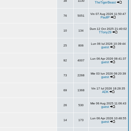
38
1130
TheTigerBeast
Vin 07 Aug 2026 11:50:47
76
5051
PaulIP
Dum 12 Oct 2025 21:40:02
10
134
TTony29
Lun 06 Iul 2026 10:39:44
25
806
guest
Lun 06 Apr 2026 08:41:37
92
4007
guest
Mie 03 Iun 2026 08:20:39
73
2268
guest
Vin 17 Iul 2026 18:28:35
69
1368
ADK
Mie 06 Aug 2025 11:06:43
26
530
guest
Lun 06 Apr 2026 10:48:55
14
173
guest