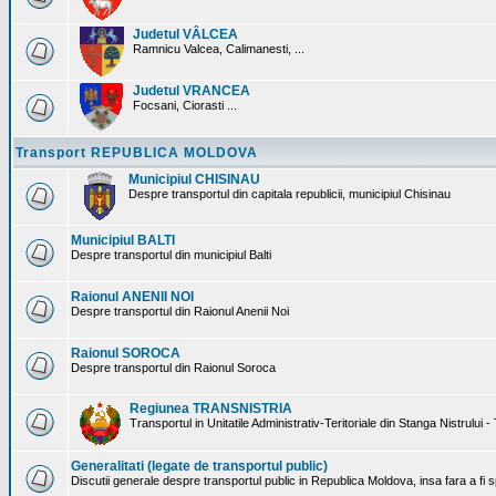
Judetul VÂLCEA
Ramnicu Valcea, Calimanesti, ...
Judetul VRANCEA
Focsani, Ciorasti ...
Transport REPUBLICA MOLDOVA
Municipiul CHISINAU
Despre transportul din capitala republicii, municipiul Chisinau
Municipiul BALTI
Despre transportul din municipiul Balti
Raionul ANENII NOI
Despre transportul din Raionul Anenii Noi
Raionul SOROCA
Despre transportul din Raionul Soroca
Regiunea TRANSNISTRIA
Transportul in Unitatile Administrativ-Teritoriale din Stanga Nistrului -
Generalitati (legate de transportul public)
Discutii generale despre transportul public in Republica Moldova, insa fara a fi s