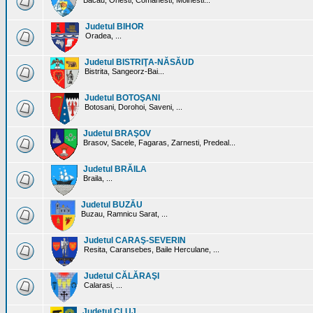
Bacau, Onesti, Comanesti, Moinesti...
Judetul BIHOR
Oradea, ...
Judetul BISTRIŢA-NĂSĂUD
Bistrita, Sangeorz-Bai...
Judetul BOTOŞANI
Botosani, Dorohoi, Saveni, ...
Judetul BRAŞOV
Brasov, Sacele, Fagaras, Zarnesti, Predeal...
Judetul BRĂILA
Braila, ...
Judetul BUZĂU
Buzau, Ramnicu Sarat, ...
Judetul CARAŞ-SEVERIN
Resita, Caransebes, Baile Herculane, ...
Judetul CĂLĂRAŞI
Calarasi, ...
Judetul CLUJ