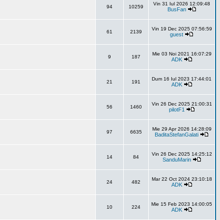
Vin 31 Iul 2026 12:09:48
94
10259
BusFan
Vin 19 Dec 2025 07:56:59
61
2139
guest
Mie 03 Noi 2021 16:07:29
9
187
ADK
Dum 16 Iul 2023 17:44:01
21
191
ADK
Vin 26 Dec 2025 21:00:31
56
1460
pilotF1
Mie 29 Apr 2026 14:28:09
97
6635
BaditaStefanGalati
Vin 26 Dec 2025 14:25:12
14
84
SanduMarin
Mar 22 Oct 2024 23:10:18
24
482
ADK
Mie 15 Feb 2023 14:00:05
10
224
ADK