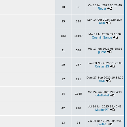
Vin 13 Ian 2023 00:20:49
18
88
Rocar
Lun 14 Oct 2024 22:41:34
25
224
ADK
Mie 01 Iul 2026 09:13:39
183
18467
Cosmin Sandu
Mie 17 Iun 2026 08:58:55
11
538
guest
Lun 03 Noi 2025 21:22:03
29
367
Cristian13
Dum 27 Sep 2020 16:33:25
17
271
ADK
Mie 24 Iun 2026 20:34:19
44
1355
c4n1b4lul
Joi 19 Iun 2025 14:40:43
42
910
MapforPT
Vin 26 Dec 2025 20:05:33
13
73
pilotF1