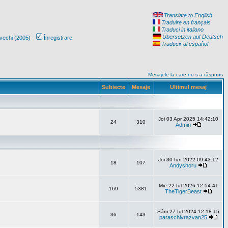
Translate to English
Traduire en français
Traduci in italiano
Übersetzen auf Deutsch
vechi (2005)
Înregistrare
Traducir al español
Mesajele la care nu s-a răspuns
Subiecte
Mesaje
Ultimul mesaj
Joi 03 Apr 2025 14:42:10
24
310
Admin
Joi 30 Iun 2022 09:43:12
18
107
Andyshoru
Mie 22 Iul 2026 12:54:41
169
5381
TheTigerBeast
Sâm 27 Iul 2024 12:18:15
36
143
paraschivrazvan25