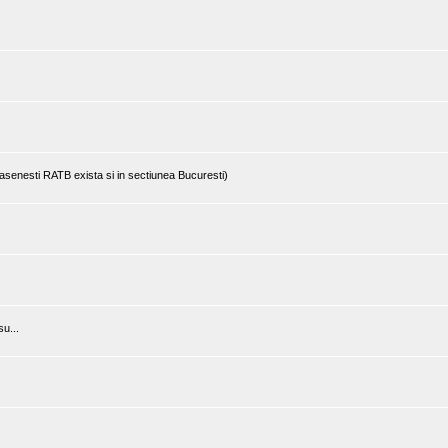
rasenesti RATB exista si in sectiunea Bucuresti)
u...