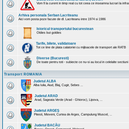
Vom fi la curent in timp real cu tot ceea ce inseamna lucrari la infr
Arhiva personala Serban Lacriteanu
Aici vom posta poze facute de dl. Lacriteanu intre 1974 si 1986
Istoricul transportului bucurestean
Oldies but goldies
Tarife, bilete, validatoare
Tot ce tine de plata calatoriei cu mijloacele de transport ale RATB
Diverse (Bucuresti)
De toate pentru toti - subiecte ce nu-si au locul in celelalte sectiun
Transport ROMANIA
Judetul ALBA
Alba Iulia, Aiud, Blaj, Cugir, Sebes ...
Judetul ARAD
Arad, Sageata Verde (Arad - Ghioroc), Lipova, ...
Judetul ARGEŞ
Pitesti, Mioveni, Curtea de Arges, Campulung Muscel, ...
Judetul BACĂU