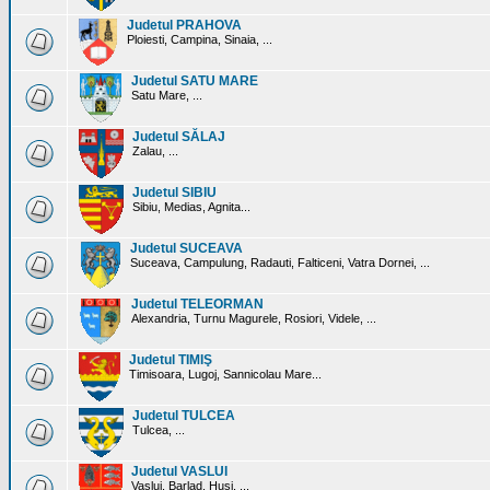
Judetul PRAHOVA
Ploiesti, Campina, Sinaia, ...
Judetul SATU MARE
Satu Mare, ...
Judetul SĂLAJ
Zalau, ...
Judetul SIBIU
Sibiu, Medias, Agnita...
Judetul SUCEAVA
Suceava, Campulung, Radauti, Falticeni, Vatra Dornei, ...
Judetul TELEORMAN
Alexandria, Turnu Magurele, Rosiori, Videle, ...
Judetul TIMIŞ
Timisoara, Lugoj, Sannicolau Mare...
Judetul TULCEA
Tulcea, ...
Judetul VASLUI
Vaslui, Barlad, Husi, ...