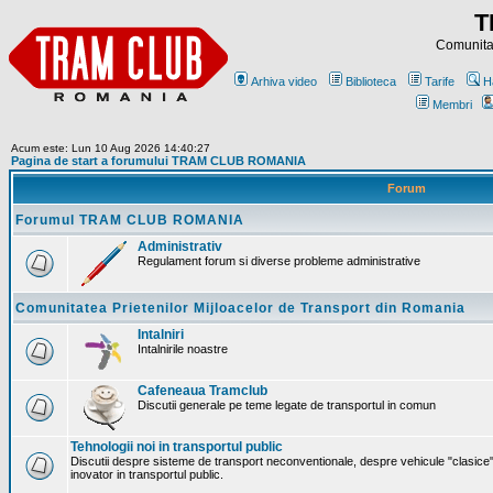
T
Comunitat
Arhiva video
Biblioteca
Tarife
H
Membri
Acum este: Lun 10 Aug 2026 14:40:27
Pagina de start a forumului TRAM CLUB ROMANIA
Forum
Forumul TRAM CLUB ROMANIA
Administrativ
Regulament forum si diverse probleme administrative
Comunitatea Prietenilor Mijloacelor de Transport din Romania
Intalniri
Intalnirile noastre
Cafeneaua Tramclub
Discutii generale pe teme legate de transportul in comun
Tehnologii noi in transportul public
Discutii despre sisteme de transport neconventionale, despre vehicule "clasice"
inovator in transportul public.