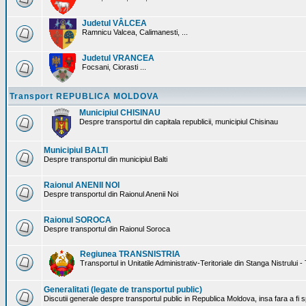
Judetul VÂLCEA
Ramnicu Valcea, Calimanesti, ...
Judetul VRANCEA
Focsani, Ciorasti ...
Transport REPUBLICA MOLDOVA
Municipiul CHISINAU
Despre transportul din capitala republicii, municipiul Chisinau
Municipiul BALTI
Despre transportul din municipiul Balti
Raionul ANENII NOI
Despre transportul din Raionul Anenii Noi
Raionul SOROCA
Despre transportul din Raionul Soroca
Regiunea TRANSNISTRIA
Transportul in Unitatile Administrativ-Teritoriale din Stanga Nistrului -
Generalitati (legate de transportul public)
Discutii generale despre transportul public in Republica Moldova, insa fara a fi s