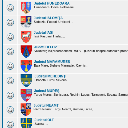
Judetul HUNEDOARA
Hunedoara, Deva, Petrosani ...
Judetul IALOMIŢA
Slobozia, Fetesti, Urziceni ...
Judetul IAŞI
Iasi, Pascani, Harlau...
Judetul ILFOV
Voluntari; linii preorasenesti RATB... (Discutii despre autobuze preo
Judetul MARAMUREŞ
Baia Mare, Sighetu Marmatiei, Cavnic...
Judetul MEHEDINŢI
Drobeta-Turnu Severin, ...
Judetul MUREŞ
Targu Mures, Sighisoara, Reghin, Ludus, Tarnaveni, Sovata, Sarmas
Judetul NEAMŢ
Piatra Neamt, Targu Neamt, Roman, Bicaz, ...
Judetul OLT
Slatina, ...