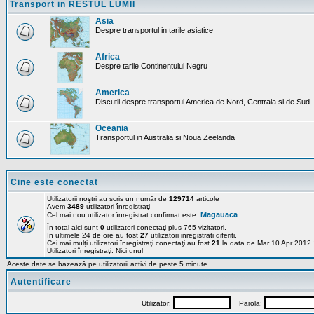
Transport in RESTUL LUMII
Asia
Despre transportul in tarile asiatice
Africa
Despre tarile Continentului Negru
America
Discutii despre transportul America de Nord, Centrala si de Sud
Oceania
Transportul in Australia si Noua Zeelanda
Cine este conectat
Utilizatorii noştri au scris un număr de
129714
articole
Avem
3489
utilizatori înregistraţi
Magauaca
Cel mai nou utilizator înregistrat confirmat este:
În total aici sunt
0
utilizatori conectaţi plus 765 vizitatori.
In ultimele 24 de ore au fost
27
utilizatori inregistrati diferiti.
Cei mai mulţi utilizatori înregistraţi conectaţi au fost
21
la data de Mar 10 Apr 2012
Utilizatori înregistraţi: Nici unul
Aceste date se bazează pe utilizatorii activi de peste 5 minute
Autentificare
Utilizator:
Parola: