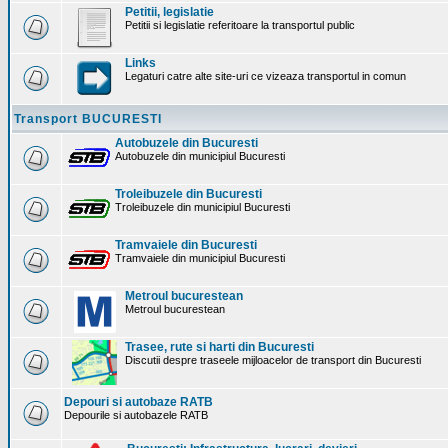
Petitii, legislatie
Petitii si legislatie referitoare la transportul public
Links
Legaturi catre alte site-uri ce vizeaza transportul in comun
Transport BUCURESTI
Autobuzele din Bucuresti
Autobuzele din municipiul Bucuresti
Troleibuzele din Bucuresti
Troleibuzele din municipiul Bucuresti
Tramvaiele din Bucuresti
Tramvaiele din municipiul Bucuresti
Metroul bucurestean
Metroul bucurestean
Trasee, rute si harti din Bucuresti
Discutii despre traseele mijloacelor de transport din Bucuresti
Depouri si autobaze RATB
Depourile si autobazele RATB