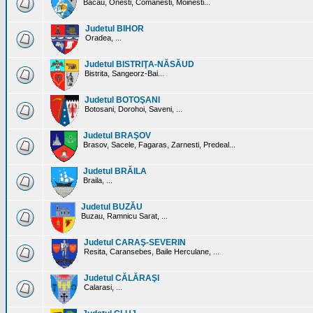
Bacau, Onesti, Comanesti, Moinesti...
Judetul BIHOR
Oradea, ...
Judetul BISTRIŢA-NĂSĂUD
Bistrita, Sangeorz-Bai...
Judetul BOTOŞANI
Botosani, Dorohoi, Saveni, ...
Judetul BRAŞOV
Brasov, Sacele, Fagaras, Zarnesti, Predeal...
Judetul BRĂILA
Braila, ...
Judetul BUZĂU
Buzau, Ramnicu Sarat, ...
Judetul CARAŞ-SEVERIN
Resita, Caransebes, Baile Herculane, ...
Judetul CĂLĂRAŞI
Calarasi, ...