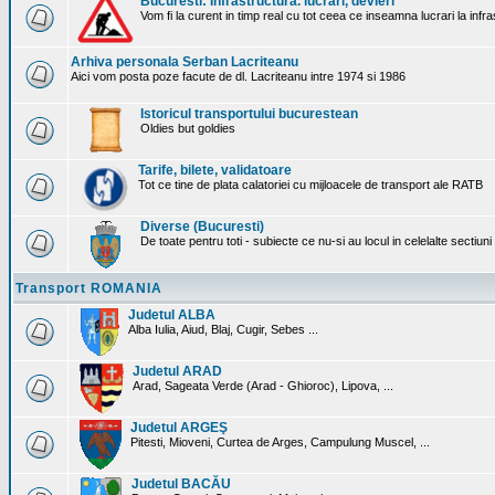
Bucuresti: Infrastructura. lucrari, devieri
Vom fi la curent in timp real cu tot ceea ce inseamna lucrari la infr
Arhiva personala Serban Lacriteanu
Aici vom posta poze facute de dl. Lacriteanu intre 1974 si 1986
Istoricul transportului bucurestean
Oldies but goldies
Tarife, bilete, validatoare
Tot ce tine de plata calatoriei cu mijloacele de transport ale RATB
Diverse (Bucuresti)
De toate pentru toti - subiecte ce nu-si au locul in celelalte sectiun
Transport ROMANIA
Judetul ALBA
Alba Iulia, Aiud, Blaj, Cugir, Sebes ...
Judetul ARAD
Arad, Sageata Verde (Arad - Ghioroc), Lipova, ...
Judetul ARGEŞ
Pitesti, Mioveni, Curtea de Arges, Campulung Muscel, ...
Judetul BACĂU