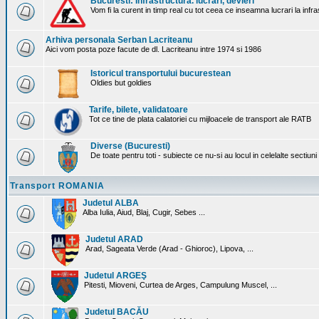
Bucuresti: Infrastructura. lucrari, devieri
Vom fi la curent in timp real cu tot ceea ce inseamna lucrari la infr
Arhiva personala Serban Lacriteanu
Aici vom posta poze facute de dl. Lacriteanu intre 1974 si 1986
Istoricul transportului bucurestean
Oldies but goldies
Tarife, bilete, validatoare
Tot ce tine de plata calatoriei cu mijloacele de transport ale RATB
Diverse (Bucuresti)
De toate pentru toti - subiecte ce nu-si au locul in celelalte sectiun
Transport ROMANIA
Judetul ALBA
Alba Iulia, Aiud, Blaj, Cugir, Sebes ...
Judetul ARAD
Arad, Sageata Verde (Arad - Ghioroc), Lipova, ...
Judetul ARGEŞ
Pitesti, Mioveni, Curtea de Arges, Campulung Muscel, ...
Judetul BACĂU