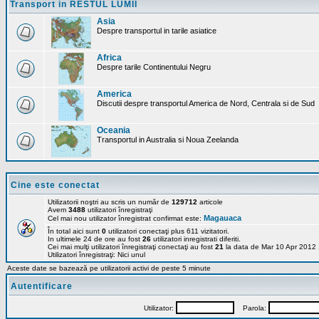
Transport in RESTUL LUMII
Asia
Despre transportul in tarile asiatice
Africa
Despre tarile Continentului Negru
America
Discutii despre transportul America de Nord, Centrala si de Sud
Oceania
Transportul in Australia si Noua Zeelanda
Cine este conectat
Utilizatorii noştri au scris un număr de
129712
articole
Avem
3488
utilizatori înregistraţi
Magauaca
Cel mai nou utilizator înregistrat confirmat este:
În total aici sunt
0
utilizatori conectaţi plus 611 vizitatori.
In ultimele 24 de ore au fost
26
utilizatori inregistrati diferiti.
Cei mai mulţi utilizatori înregistraţi conectaţi au fost
21
la data de Mar 10 Apr 2012
Utilizatori înregistraţi: Nici unul
Aceste date se bazează pe utilizatorii activi de peste 5 minute
Autentificare
Utilizator:
Parola: