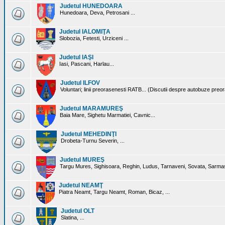
Judetul HUNEDOARA
Hunedoara, Deva, Petrosani ...
Judetul IALOMIŢA
Slobozia, Fetesti, Urziceni ...
Judetul IAŞI
Iasi, Pascani, Harlau...
Judetul ILFOV
Voluntari; linii preorasenesti RATB... (Discutii despre autobuze preo
Judetul MARAMUREŞ
Baia Mare, Sighetu Marmatiei, Cavnic...
Judetul MEHEDINŢI
Drobeta-Turnu Severin, ...
Judetul MUREŞ
Targu Mures, Sighisoara, Reghin, Ludus, Tarnaveni, Sovata, Sarmas
Judetul NEAMŢ
Piatra Neamt, Targu Neamt, Roman, Bicaz, ...
Judetul OLT
Slatina, ...