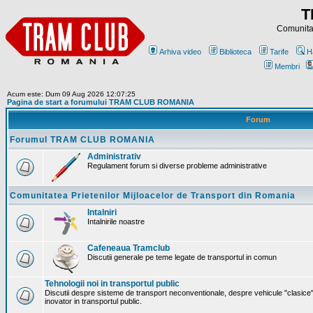
T
Comunitat
Arhiva video
Biblioteca
Tarife
H
Membri
Acum este: Dum 09 Aug 2026 12:07:25
Pagina de start a forumului TRAM CLUB ROMANIA
Forum
Forumul TRAM CLUB ROMANIA
Administrativ
Regulament forum si diverse probleme administrative
Comunitatea Prietenilor Mijloacelor de Transport din Romania
Intalniri
Intalnirile noastre
Cafeneaua Tramclub
Discutii generale pe teme legate de transportul in comun
Tehnologii noi in transportul public
Discutii despre sisteme de transport neconventionale, despre vehicule "clasice"
inovator in transportul public.