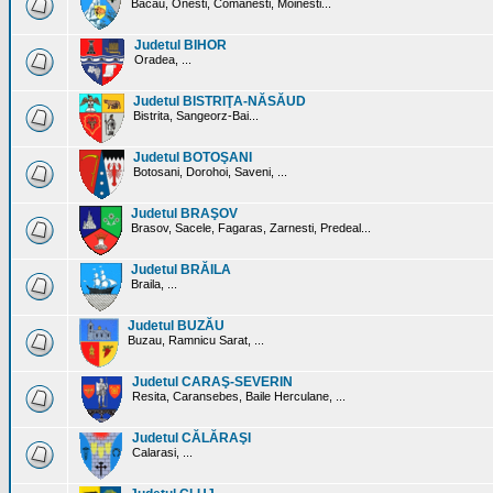
Bacau, Onesti, Comanesti, Moinesti...
Judetul BIHOR
Oradea, ...
Judetul BISTRIŢA-NĂSĂUD
Bistrita, Sangeorz-Bai...
Judetul BOTOŞANI
Botosani, Dorohoi, Saveni, ...
Judetul BRAŞOV
Brasov, Sacele, Fagaras, Zarnesti, Predeal...
Judetul BRĂILA
Braila, ...
Judetul BUZĂU
Buzau, Ramnicu Sarat, ...
Judetul CARAŞ-SEVERIN
Resita, Caransebes, Baile Herculane, ...
Judetul CĂLĂRAŞI
Calarasi, ...