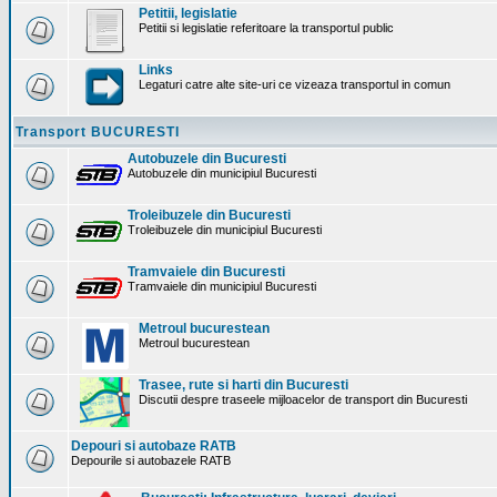
Petitii, legislatie
Petitii si legislatie referitoare la transportul public
Links
Legaturi catre alte site-uri ce vizeaza transportul in comun
Transport BUCURESTI
Autobuzele din Bucuresti
Autobuzele din municipiul Bucuresti
Troleibuzele din Bucuresti
Troleibuzele din municipiul Bucuresti
Tramvaiele din Bucuresti
Tramvaiele din municipiul Bucuresti
Metroul bucurestean
Metroul bucurestean
Trasee, rute si harti din Bucuresti
Discutii despre traseele mijloacelor de transport din Bucuresti
Depouri si autobaze RATB
Depourile si autobazele RATB