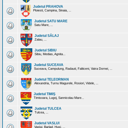
Judetul PRAHOVA
Ploiesti, Campina, Sinaia, ...
Judetul SATU MARE
Satu Mare, ...
Judetul SĂLAJ
Zalau, ...
Judetul SIBIU
Sibiu, Medias, Agnita...
Judetul SUCEAVA
Suceava, Campulung, Radauti, Falticeni, Vatra Dornei, ...
Judetul TELEORMAN
Alexandria, Turnu Magurele, Rosiori, Videle, ...
Judetul TIMIŞ
Timisoara, Lugoj, Sannicolau Mare...
Judetul TULCEA
Tulcea, ...
Judetul VASLUI
Vaslui, Barlad, Husi, ...