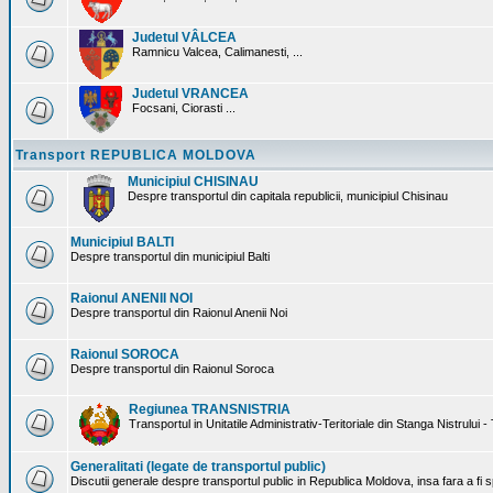
Judetul VÂLCEA
Ramnicu Valcea, Calimanesti, ...
Judetul VRANCEA
Focsani, Ciorasti ...
Transport REPUBLICA MOLDOVA
Municipiul CHISINAU
Despre transportul din capitala republicii, municipiul Chisinau
Municipiul BALTI
Despre transportul din municipiul Balti
Raionul ANENII NOI
Despre transportul din Raionul Anenii Noi
Raionul SOROCA
Despre transportul din Raionul Soroca
Regiunea TRANSNISTRIA
Transportul in Unitatile Administrativ-Teritoriale din Stanga Nistrului -
Generalitati (legate de transportul public)
Discutii generale despre transportul public in Republica Moldova, insa fara a fi s