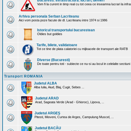
Bucuresti: Infrastructura. lucrari, devieri
Vom fi la curent in timp real cu tot ceea ce inseamna lucrari la infr
Arhiva personala Serban Lacriteanu
Aici vom posta poze facute de dl. Lacriteanu intre 1974 si 1986
Istoricul transportului bucurestean
Oldies but goldies
Tarife, bilete, validatoare
Tot ce tine de plata calatoriei cu mijloacele de transport ale RATB
Diverse (Bucuresti)
De toate pentru toti - subiecte ce nu-si au locul in celelalte sectiun
Transport ROMANIA
Judetul ALBA
Alba Iulia, Aiud, Blaj, Cugir, Sebes ...
Judetul ARAD
Arad, Sageata Verde (Arad - Ghioroc), Lipova, ...
Judetul ARGEŞ
Pitesti, Mioveni, Curtea de Arges, Campulung Muscel, ...
Judetul BACĂU