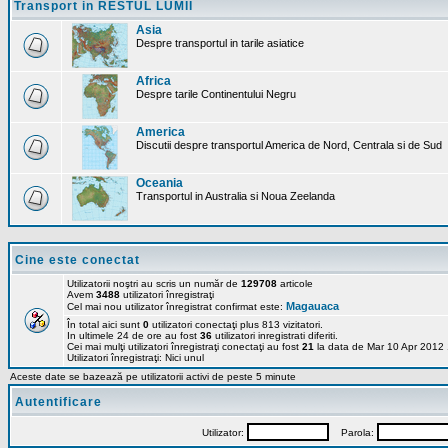
Transport in RESTUL LUMII
Asia
Despre transportul in tarile asiatice
Africa
Despre tarile Continentului Negru
America
Discutii despre transportul America de Nord, Centrala si de Sud
Oceania
Transportul in Australia si Noua Zeelanda
Cine este conectat
Utilizatorii noştri au scris un număr de
129708
articole
Avem
3488
utilizatori înregistraţi
Magauaca
Cel mai nou utilizator înregistrat confirmat este:
În total aici sunt
0
utilizatori conectaţi plus 813 vizitatori.
In ultimele 24 de ore au fost
36
utilizatori inregistrati diferiti.
Cei mai mulţi utilizatori înregistraţi conectaţi au fost
21
la data de Mar 10 Apr 2012
Utilizatori înregistraţi: Nici unul
Aceste date se bazează pe utilizatorii activi de peste 5 minute
Autentificare
Utilizator:
Parola: