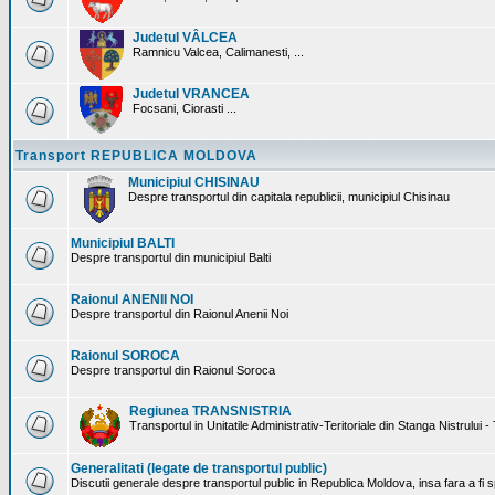
Judetul VÂLCEA
Ramnicu Valcea, Calimanesti, ...
Judetul VRANCEA
Focsani, Ciorasti ...
Transport REPUBLICA MOLDOVA
Municipiul CHISINAU
Despre transportul din capitala republicii, municipiul Chisinau
Municipiul BALTI
Despre transportul din municipiul Balti
Raionul ANENII NOI
Despre transportul din Raionul Anenii Noi
Raionul SOROCA
Despre transportul din Raionul Soroca
Regiunea TRANSNISTRIA
Transportul in Unitatile Administrativ-Teritoriale din Stanga Nistrului -
Generalitati (legate de transportul public)
Discutii generale despre transportul public in Republica Moldova, insa fara a fi s