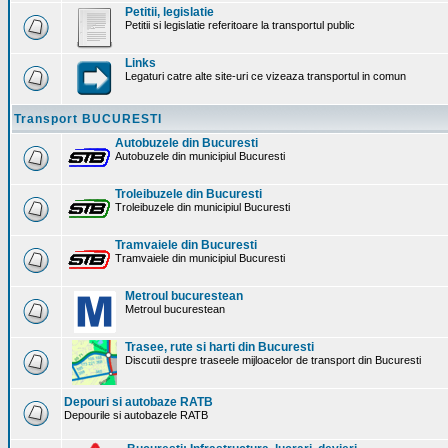
Petitii, legislatie
Petitii si legislatie referitoare la transportul public
Links
Legaturi catre alte site-uri ce vizeaza transportul in comun
Transport BUCURESTI
Autobuzele din Bucuresti
Autobuzele din municipiul Bucuresti
Troleibuzele din Bucuresti
Troleibuzele din municipiul Bucuresti
Tramvaiele din Bucuresti
Tramvaiele din municipiul Bucuresti
Metroul bucurestean
Metroul bucurestean
Trasee, rute si harti din Bucuresti
Discutii despre traseele mijloacelor de transport din Bucuresti
Depouri si autobaze RATB
Depourile si autobazele RATB