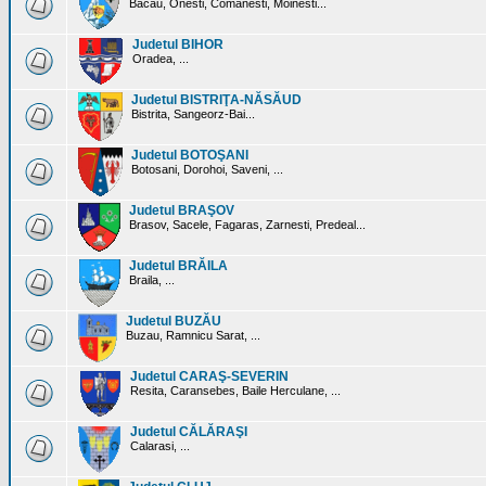
Bacau, Onesti, Comanesti, Moinesti...
Judetul BIHOR
Oradea, ...
Judetul BISTRIŢA-NĂSĂUD
Bistrita, Sangeorz-Bai...
Judetul BOTOŞANI
Botosani, Dorohoi, Saveni, ...
Judetul BRAŞOV
Brasov, Sacele, Fagaras, Zarnesti, Predeal...
Judetul BRĂILA
Braila, ...
Judetul BUZĂU
Buzau, Ramnicu Sarat, ...
Judetul CARAŞ-SEVERIN
Resita, Caransebes, Baile Herculane, ...
Judetul CĂLĂRAŞI
Calarasi, ...