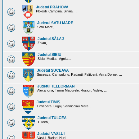
Judetul PRAHOVA
Ploiesti, Campina, Sinaia, ...
Judetul SATU MARE
Satu Mare, ...
Judetul SĂLAJ
Zalau, ...
Judetul SIBIU
Sibiu, Medias, Agnita...
Judetul SUCEAVA
Suceava, Campulung, Radauti, Falticeni, Vatra Dornei, ...
Judetul TELEORMAN
Alexandria, Turnu Magurele, Rosiori, Videle, ...
Judetul TIMIŞ
Timisoara, Lugoj, Sannicolau Mare...
Judetul TULCEA
Tulcea, ...
Judetul VASLUI
Vaslui, Barlad, Husi, ...