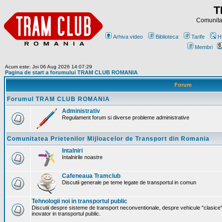
T
Comunitat
Arhiva video
Biblioteca
Tarife
H
Membri
Acum este: Joi 06 Aug 2026 14:07:29
Pagina de start a forumului TRAM CLUB ROMANIA
Forum
Forumul TRAM CLUB ROMANIA
Administrativ
Regulament forum si diverse probleme administrative
Comunitatea Prietenilor Mijloacelor de Transport din Romania
Intalniri
Intalnirile noastre
Cafeneaua Tramclub
Discutii generale pe teme legate de transportul in comun
Tehnologii noi in transportul public
Discutii despre sisteme de transport neconventionale, despre vehicule "clasice"
inovator in transportul public.