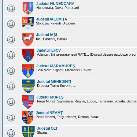
Judetul HUNEDOARA
Hunedoara, Deva, Petrosani ...
Judetul IALOMIŢA
Slobozia, Fetesti, Urziceni ...
Judetul IAŞI
Iasi, Pascani, Harlau...
Judetul ILFOV
Voluntari; linii preorasenesti RATB... (Discutii despre autobuze preo
Judetul MARAMUREŞ
Baia Mare, Sighetu Marmatiei, Cavnic...
Judetul MEHEDINŢI
Drobeta-Turnu Severin, ...
Judetul MUREŞ
Targu Mures, Sighisoara, Reghin, Ludus, Tarnaveni, Sovata, Sarmas
Judetul NEAMŢ
Piatra Neamt, Targu Neamt, Roman, Bicaz, ...
Judetul OLT
Slatina, ...