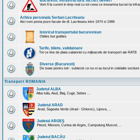
Bucuresti: Infrastructura. lucrari, devieri
Vom fi la curent in timp real cu tot ceea ce inseamna lucrari la infr
Arhiva personala Serban Lacriteanu
Aici vom posta poze facute de dl. Lacriteanu intre 1974 si 1986
Istoricul transportului bucurestean
Oldies but goldies
Tarife, bilete, validatoare
Tot ce tine de plata calatoriei cu mijloacele de transport ale RATB
Diverse (Bucuresti)
De toate pentru toti - subiecte ce nu-si au locul in celelalte sectiun
Transport ROMANIA
Judetul ALBA
Alba Iulia, Aiud, Blaj, Cugir, Sebes ...
Judetul ARAD
Arad, Sageata Verde (Arad - Ghioroc), Lipova, ...
Judetul ARGEŞ
Pitesti, Mioveni, Curtea de Arges, Campulung Muscel, ...
Judetul BACĂU