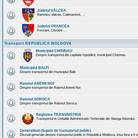
Judetul VÂLCEA
Ramnicu Valcea, Calimanesti, ...
Judetul VRANCEA
Focsani, Ciorasti ...
Transport REPUBLICA MOLDOVA
Municipiul CHISINAU
Despre transportul din capitala republicii, municipiul Chisinau
Municipiul BALTI
Despre transportul din municipiul Balti
Raionul ANENII NOI
Despre transportul din Raionul Anenii Noi
Raionul SOROCA
Despre transportul din Raionul Soroca
Regiunea TRANSNISTRIA
Transportul in Unitatile Administrativ-Teritoriale din Stanga Nistrului -
Generalitati (legate de transportul public)
Discutii generale despre transportul public in Republica Moldova, insa fara a fi s