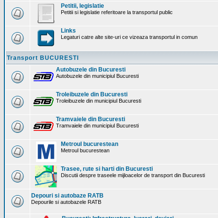
Petitii, legislatie
Petitii si legislatie referitoare la transportul public
Links
Legaturi catre alte site-uri ce vizeaza transportul in comun
Transport BUCURESTI
Autobuzele din Bucuresti
Autobuzele din municipiul Bucuresti
Troleibuzele din Bucuresti
Troleibuzele din municipiul Bucuresti
Tramvaiele din Bucuresti
Tramvaiele din municipiul Bucuresti
Metroul bucurestean
Metroul bucurestean
Trasee, rute si harti din Bucuresti
Discutii despre traseele mijloacelor de transport din Bucuresti
Depouri si autobaze RATB
Depourile si autobazele RATB