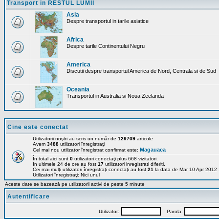
Transport in RESTUL LUMII
Asia
Despre transportul in tarile asiatice
Africa
Despre tarile Continentului Negru
America
Discutii despre transportul America de Nord, Centrala si de Sud
Oceania
Transportul in Australia si Noua Zeelanda
Cine este conectat
Utilizatorii noştri au scris un număr de
129709
articole
Avem
3488
utilizatori înregistraţi
Magauaca
Cel mai nou utilizator înregistrat confirmat este:
În total aici sunt
0
utilizatori conectaţi plus 668 vizitatori.
In ultimele 24 de ore au fost
17
utilizatori inregistrati diferiti.
Cei mai mulţi utilizatori înregistraţi conectaţi au fost
21
la data de Mar 10 Apr 2012
Utilizatori înregistraţi: Nici unul
Aceste date se bazează pe utilizatorii activi de peste 5 minute
Autentificare
Utilizator:
Parola: