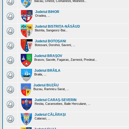
Bacau, Onesti, Comanesti, Moinesti...
Judetul BIHOR
Oradea, ...
Judetul BISTRIŢA-NĂSĂUD
Bistrita, Sangeorz-Bai...
Judetul BOTOŞANI
Botosani, Dorohoi, Saveni, ...
Judetul BRAŞOV
Brasov, Sacele, Fagaras, Zarnesti, Predeal...
Judetul BRĂILA
Braila, ...
Judetul BUZĂU
Buzau, Ramnicu Sarat, ...
Judetul CARAŞ-SEVERIN
Resita, Caransebes, Baile Herculane, ...
Judetul CĂLĂRAŞI
Calarasi, ...