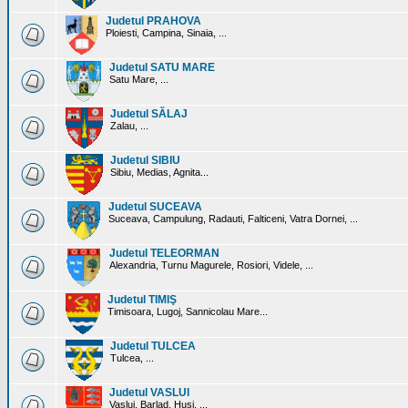
Judetul PRAHOVA
Ploiesti, Campina, Sinaia, ...
Judetul SATU MARE
Satu Mare, ...
Judetul SĂLAJ
Zalau, ...
Judetul SIBIU
Sibiu, Medias, Agnita...
Judetul SUCEAVA
Suceava, Campulung, Radauti, Falticeni, Vatra Dornei, ...
Judetul TELEORMAN
Alexandria, Turnu Magurele, Rosiori, Videle, ...
Judetul TIMIŞ
Timisoara, Lugoj, Sannicolau Mare...
Judetul TULCEA
Tulcea, ...
Judetul VASLUI
Vaslui, Barlad, Husi, ...