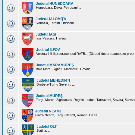
Judetul HUNEDOARA
Hunedoara, Deva, Petrosani ...
Judetul IALOMIŢA
Slobozia, Fetesti, Urziceni ...
Judetul IAŞI
Iasi, Pascani, Harlau...
Judetul ILFOV
Voluntari; linii preorasenesti RATB... (Discutii despre autobuze preo
Judetul MARAMUREŞ
Baia Mare, Sighetu Marmatiei, Cavnic...
Judetul MEHEDINŢI
Drobeta-Turnu Severin, ...
Judetul MUREŞ
Targu Mures, Sighisoara, Reghin, Ludus, Tarnaveni, Sovata, Sarmas
Judetul NEAMŢ
Piatra Neamt, Targu Neamt, Roman, Bicaz, ...
Judetul OLT
Slatina, ...