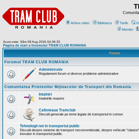
T
Comunitat
Arhiva video
Biblioteca
Tarife
H
Membri
Acum este: Sâm 08 Aug 2026 04:36:35
Pagina de start a forumului TRAM CLUB ROMANIA
Forum
Forumul TRAM CLUB ROMANIA
Administrativ
Regulament forum si diverse probleme administrative
Comunitatea Prietenilor Mijloacelor de Transport din Romania
Intalniri
Intalnirile noastre
Cafeneaua Tramclub
Discutii generale pe teme legate de transportul in comun
Tehnologii noi in transportul public
Discutii despre sisteme de transport neconventionale, despre vehicule "clasice"
inovator in transportul public.