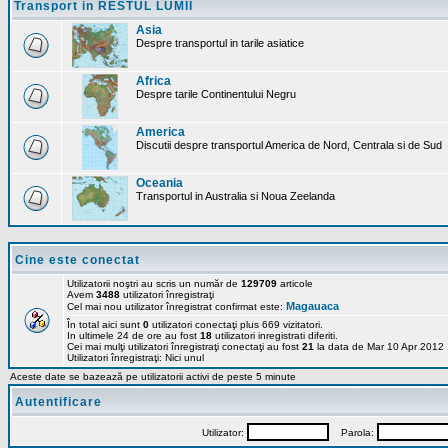
Transport in RESTUL LUMII
Asia
Despre transportul in tarile asiatice
Africa
Despre tarile Continentului Negru
America
Discutii despre transportul America de Nord, Centrala si de Sud
Oceania
Transportul in Australia si Noua Zeelanda
Cine este conectat
Utilizatorii noştri au scris un număr de
129709
articole
Avem
3488
utilizatori înregistraţi
Magauaca
Cel mai nou utilizator înregistrat confirmat este:
În total aici sunt
0
utilizatori conectaţi plus 669 vizitatori.
In ultimele 24 de ore au fost
18
utilizatori inregistrati diferiti.
Cei mai mulţi utilizatori înregistraţi conectaţi au fost
21
la data de Mar 10 Apr 2012
Utilizatori înregistraţi: Nici unul
Aceste date se bazează pe utilizatorii activi de peste 5 minute
Autentificare
Utilizator:
Parola: