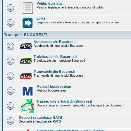
Petitii, legislatie
Petitii si legislatie referitoare la transportul public
Links
Legaturi catre alte site-uri ce vizeaza transportul in comun
Transport BUCURESTI
Autobuzele din Bucuresti
Autobuzele din municipiul Bucuresti
Troleibuzele din Bucuresti
Troleibuzele din municipiul Bucuresti
Tramvaiele din Bucuresti
Tramvaiele din municipiul Bucuresti
Metroul bucurestean
Metroul bucurestean
Trasee, rute si harti din Bucuresti
Discutii despre traseele mijloacelor de transport din Bucuresti
Depouri si autobaze RATB
Depourile si autobazele RATB