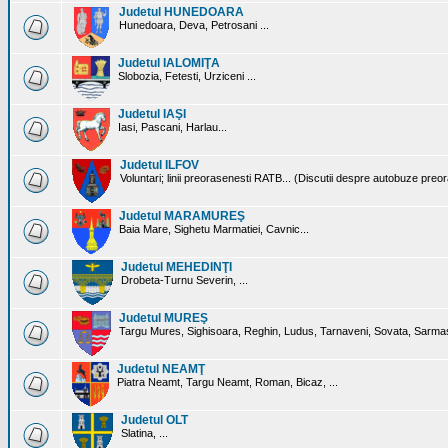
Judetul HUNEDOARA
Hunedoara, Deva, Petrosani ...
Judetul IALOMIŢA
Slobozia, Fetesti, Urziceni ...
Judetul IAŞI
Iasi, Pascani, Harlau...
Judetul ILFOV
Voluntari; linii preorasenesti RATB... (Discutii despre autobuze preo
Judetul MARAMUREŞ
Baia Mare, Sighetu Marmatiei, Cavnic...
Judetul MEHEDINŢI
Drobeta-Turnu Severin, ...
Judetul MUREŞ
Targu Mures, Sighisoara, Reghin, Ludus, Tarnaveni, Sovata, Sarmas
Judetul NEAMŢ
Piatra Neamt, Targu Neamt, Roman, Bicaz, ...
Judetul OLT
Slatina, ...