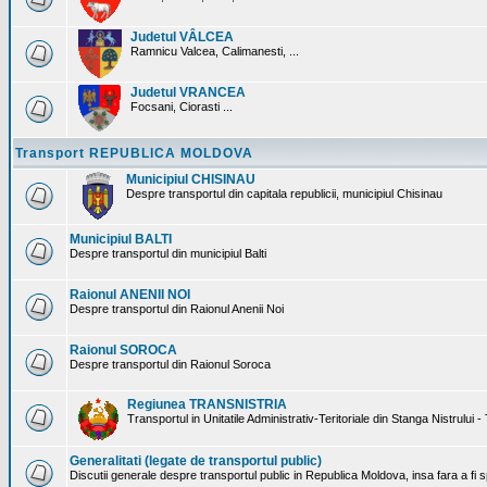
Judetul VÂLCEA
Ramnicu Valcea, Calimanesti, ...
Judetul VRANCEA
Focsani, Ciorasti ...
Transport REPUBLICA MOLDOVA
Municipiul CHISINAU
Despre transportul din capitala republicii, municipiul Chisinau
Municipiul BALTI
Despre transportul din municipiul Balti
Raionul ANENII NOI
Despre transportul din Raionul Anenii Noi
Raionul SOROCA
Despre transportul din Raionul Soroca
Regiunea TRANSNISTRIA
Transportul in Unitatile Administrativ-Teritoriale din Stanga Nistrului -
Generalitati (legate de transportul public)
Discutii generale despre transportul public in Republica Moldova, insa fara a fi s