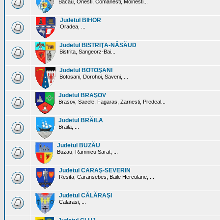
Bacau, Onesti, Comanesti, Moinesti...
Judetul BIHOR
Oradea, ...
Judetul BISTRIŢA-NĂSĂUD
Bistrita, Sangeorz-Bai...
Judetul BOTOŞANI
Botosani, Dorohoi, Saveni, ...
Judetul BRAŞOV
Brasov, Sacele, Fagaras, Zarnesti, Predeal...
Judetul BRĂILA
Braila, ...
Judetul BUZĂU
Buzau, Ramnicu Sarat, ...
Judetul CARAŞ-SEVERIN
Resita, Caransebes, Baile Herculane, ...
Judetul CĂLĂRAŞI
Calarasi, ...