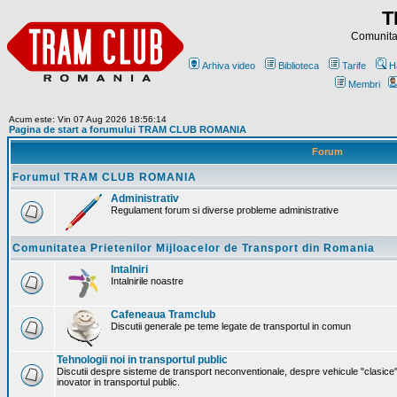
T
Comunitat
Arhiva video
Biblioteca
Tarife
H
Membri
Acum este: Vin 07 Aug 2026 18:56:14
Pagina de start a forumului TRAM CLUB ROMANIA
Forum
Forumul TRAM CLUB ROMANIA
Administrativ
Regulament forum si diverse probleme administrative
Comunitatea Prietenilor Mijloacelor de Transport din Romania
Intalniri
Intalnirile noastre
Cafeneaua Tramclub
Discutii generale pe teme legate de transportul in comun
Tehnologii noi in transportul public
Discutii despre sisteme de transport neconventionale, despre vehicule "clasice"
inovator in transportul public.