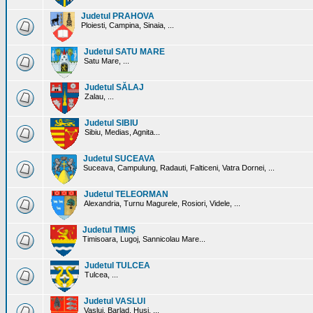
Judetul PRAHOVA
Ploiesti, Campina, Sinaia, ...
Judetul SATU MARE
Satu Mare, ...
Judetul SĂLAJ
Zalau, ...
Judetul SIBIU
Sibiu, Medias, Agnita...
Judetul SUCEAVA
Suceava, Campulung, Radauti, Falticeni, Vatra Dornei, ...
Judetul TELEORMAN
Alexandria, Turnu Magurele, Rosiori, Videle, ...
Judetul TIMIŞ
Timisoara, Lugoj, Sannicolau Mare...
Judetul TULCEA
Tulcea, ...
Judetul VASLUI
Vaslui, Barlad, Husi, ...