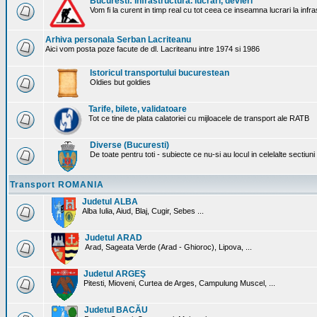
Bucuresti: Infrastructura. lucrari, devieri
Vom fi la curent in timp real cu tot ceea ce inseamna lucrari la infr
Arhiva personala Serban Lacriteanu
Aici vom posta poze facute de dl. Lacriteanu intre 1974 si 1986
Istoricul transportului bucurestean
Oldies but goldies
Tarife, bilete, validatoare
Tot ce tine de plata calatoriei cu mijloacele de transport ale RATB
Diverse (Bucuresti)
De toate pentru toti - subiecte ce nu-si au locul in celelalte sectiun
Transport ROMANIA
Judetul ALBA
Alba Iulia, Aiud, Blaj, Cugir, Sebes ...
Judetul ARAD
Arad, Sageata Verde (Arad - Ghioroc), Lipova, ...
Judetul ARGEŞ
Pitesti, Mioveni, Curtea de Arges, Campulung Muscel, ...
Judetul BACĂU