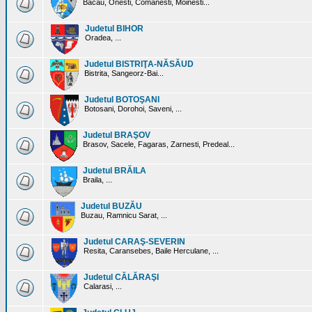
Bacau, Onesti, Comanesti, Moinesti...
Judetul BIHOR
Oradea, ...
Judetul BISTRIŢA-NĂSĂUD
Bistrita, Sangeorz-Bai...
Judetul BOTOŞANI
Botosani, Dorohoi, Saveni, ...
Judetul BRAŞOV
Brasov, Sacele, Fagaras, Zarnesti, Predeal...
Judetul BRĂILA
Braila, ...
Judetul BUZĂU
Buzau, Ramnicu Sarat, ...
Judetul CARAŞ-SEVERIN
Resita, Caransebes, Baile Herculane, ...
Judetul CĂLĂRAŞI
Calarasi, ...