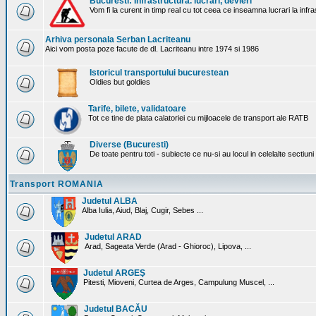
Bucuresti: Infrastructura. lucrari, devieri
Vom fi la curent in timp real cu tot ceea ce inseamna lucrari la infr
Arhiva personala Serban Lacriteanu
Aici vom posta poze facute de dl. Lacriteanu intre 1974 si 1986
Istoricul transportului bucurestean
Oldies but goldies
Tarife, bilete, validatoare
Tot ce tine de plata calatoriei cu mijloacele de transport ale RATB
Diverse (Bucuresti)
De toate pentru toti - subiecte ce nu-si au locul in celelalte sectiun
Transport ROMANIA
Judetul ALBA
Alba Iulia, Aiud, Blaj, Cugir, Sebes ...
Judetul ARAD
Arad, Sageata Verde (Arad - Ghioroc), Lipova, ...
Judetul ARGEŞ
Pitesti, Mioveni, Curtea de Arges, Campulung Muscel, ...
Judetul BACĂU