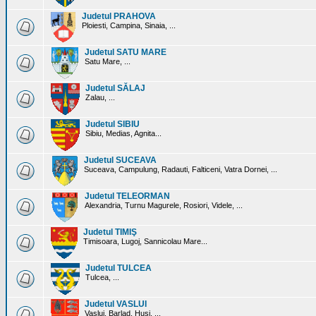
Judetul PRAHOVA
Ploiesti, Campina, Sinaia, ...
Judetul SATU MARE
Satu Mare, ...
Judetul SĂLAJ
Zalau, ...
Judetul SIBIU
Sibiu, Medias, Agnita...
Judetul SUCEAVA
Suceava, Campulung, Radauti, Falticeni, Vatra Dornei, ...
Judetul TELEORMAN
Alexandria, Turnu Magurele, Rosiori, Videle, ...
Judetul TIMIŞ
Timisoara, Lugoj, Sannicolau Mare...
Judetul TULCEA
Tulcea, ...
Judetul VASLUI
Vaslui, Barlad, Husi, ...