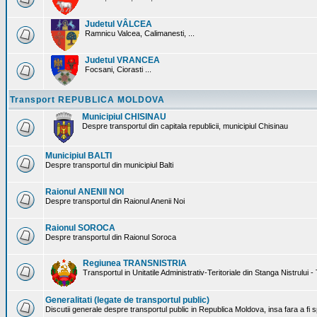
Judetul VÂLCEA
Ramnicu Valcea, Calimanesti, ...
Judetul VRANCEA
Focsani, Ciorasti ...
Transport REPUBLICA MOLDOVA
Municipiul CHISINAU
Despre transportul din capitala republicii, municipiul Chisinau
Municipiul BALTI
Despre transportul din municipiul Balti
Raionul ANENII NOI
Despre transportul din Raionul Anenii Noi
Raionul SOROCA
Despre transportul din Raionul Soroca
Regiunea TRANSNISTRIA
Transportul in Unitatile Administrativ-Teritoriale din Stanga Nistrului -
Generalitati (legate de transportul public)
Discutii generale despre transportul public in Republica Moldova, insa fara a fi s