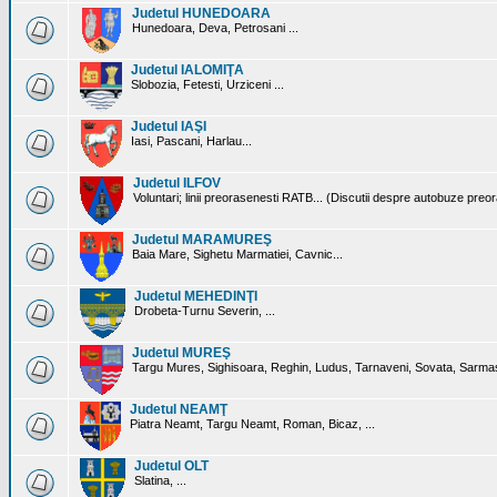
Judetul HUNEDOARA
Hunedoara, Deva, Petrosani ...
Judetul IALOMIŢA
Slobozia, Fetesti, Urziceni ...
Judetul IAŞI
Iasi, Pascani, Harlau...
Judetul ILFOV
Voluntari; linii preorasenesti RATB... (Discutii despre autobuze preo
Judetul MARAMUREŞ
Baia Mare, Sighetu Marmatiei, Cavnic...
Judetul MEHEDINŢI
Drobeta-Turnu Severin, ...
Judetul MUREŞ
Targu Mures, Sighisoara, Reghin, Ludus, Tarnaveni, Sovata, Sarmas
Judetul NEAMŢ
Piatra Neamt, Targu Neamt, Roman, Bicaz, ...
Judetul OLT
Slatina, ...