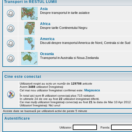
Transport in RESTUL LUMII
Asia
Despre transportul in tarile asiatice
Africa
Despre tarile Continentului Negru
America
Discutii despre transportul America de Nord, Centrala si de Sud
Oceania
Transportul in Australia si Noua Zeelanda
Cine este conectat
Utilizatorii noştri au scris un număr de
129708
articole
Avem
3488
utilizatori înregistraţi
Magauaca
Cel mai nou utilizator înregistrat confirmat este:
În total aici sunt
0
utilizatori conectaţi plus 715 vizitatori.
In ultimele 24 de ore au fost
22
utilizatori inregistrati diferiti.
Cei mai mulţi utilizatori înregistraţi conectaţi au fost
21
la data de Mar 10 Apr 2012
Utilizatori înregistraţi: Nici unul
Aceste date se bazează pe utilizatorii activi de peste 5 minute
Autentificare
Utilizator:
Parola: