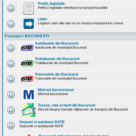
Petitii, legislatie
Petitii si legislatie referitoare la transportul public
Links
Legaturi catre alte site-uri ce vizeaza transportul in comun
Transport BUCURESTI
Autobuzele din Bucuresti
Autobuzele din municipiul Bucuresti
Troleibuzele din Bucuresti
Troleibuzele din municipiul Bucuresti
Tramvaiele din Bucuresti
Tramvaiele din municipiul Bucuresti
Metroul bucurestean
Metroul bucurestean
Trasee, rute si harti din Bucuresti
Discutii despre traseele mijloacelor de transport din Bucuresti
Depouri si autobaze RATB
Depourile si autobazele RATB