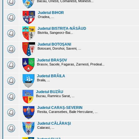
Bacau, Onesti, Comanesti, Moinesti...
Judetul BIHOR
Oradea, ...
Judetul BISTRIŢA-NĂSĂUD
Bistrita, Sangeorz-Bai...
Judetul BOTOŞANI
Botosani, Dorohoi, Saveni, ...
Judetul BRAŞOV
Brasov, Sacele, Fagaras, Zarnesti, Predeal...
Judetul BRĂILA
Braila, ...
Judetul BUZĂU
Buzau, Ramnicu Sarat, ...
Judetul CARAŞ-SEVERIN
Resita, Caransebes, Baile Herculane, ...
Judetul CĂLĂRAŞI
Calarasi, ...