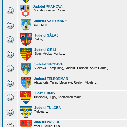
Judetul PRAHOVA
Ploiesti, Campina, Sinaia, ...
Judetul SATU MARE
Satu Mare, ...
Judetul SĂLAJ
Zalau, ...
Judetul SIBIU
Sibiu, Medias, Agnita...
Judetul SUCEAVA
Suceava, Campulung, Radauti, Falticeni, Vatra Dornei, ...
Judetul TELEORMAN
Alexandria, Turnu Magurele, Rosiori, Videle, ...
Judetul TIMIŞ
Timisoara, Lugoj, Sannicolau Mare...
Judetul TULCEA
Tulcea, ...
Judetul VASLUI
Vaslui, Barlad, Husi, ...