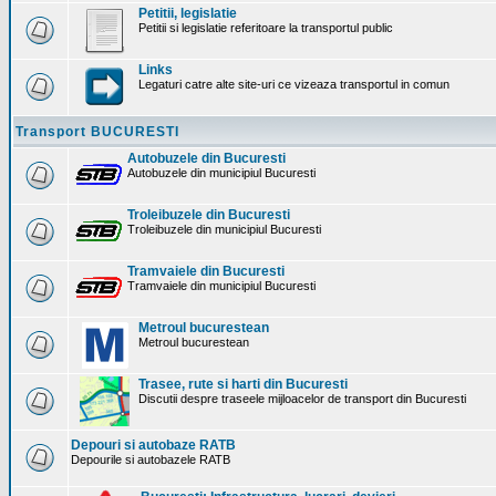
Petitii, legislatie
Petitii si legislatie referitoare la transportul public
Links
Legaturi catre alte site-uri ce vizeaza transportul in comun
Transport BUCURESTI
Autobuzele din Bucuresti
Autobuzele din municipiul Bucuresti
Troleibuzele din Bucuresti
Troleibuzele din municipiul Bucuresti
Tramvaiele din Bucuresti
Tramvaiele din municipiul Bucuresti
Metroul bucurestean
Metroul bucurestean
Trasee, rute si harti din Bucuresti
Discutii despre traseele mijloacelor de transport din Bucuresti
Depouri si autobaze RATB
Depourile si autobazele RATB