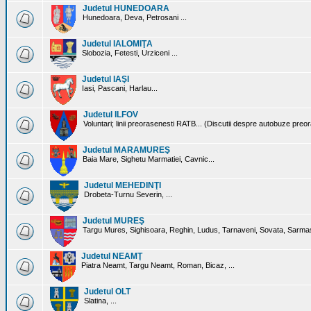
Judetul HUNEDOARA
Hunedoara, Deva, Petrosani ...
Judetul IALOMIŢA
Slobozia, Fetesti, Urziceni ...
Judetul IAŞI
Iasi, Pascani, Harlau...
Judetul ILFOV
Voluntari; linii preorasenesti RATB... (Discutii despre autobuze preo
Judetul MARAMUREŞ
Baia Mare, Sighetu Marmatiei, Cavnic...
Judetul MEHEDINŢI
Drobeta-Turnu Severin, ...
Judetul MUREŞ
Targu Mures, Sighisoara, Reghin, Ludus, Tarnaveni, Sovata, Sarmas
Judetul NEAMŢ
Piatra Neamt, Targu Neamt, Roman, Bicaz, ...
Judetul OLT
Slatina, ...