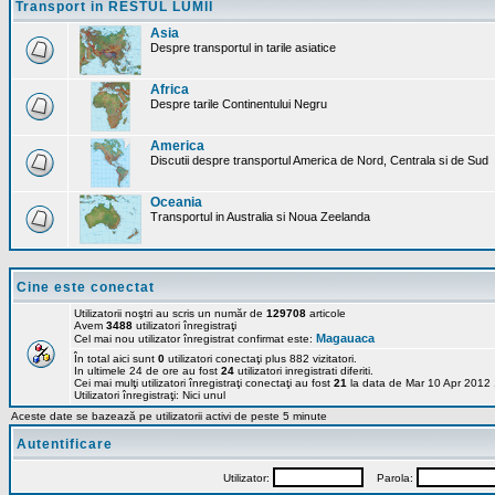
Transport in RESTUL LUMII
Asia
Despre transportul in tarile asiatice
Africa
Despre tarile Continentului Negru
America
Discutii despre transportul America de Nord, Centrala si de Sud
Oceania
Transportul in Australia si Noua Zeelanda
Cine este conectat
Utilizatorii noştri au scris un număr de
129708
articole
Avem
3488
utilizatori înregistraţi
Magauaca
Cel mai nou utilizator înregistrat confirmat este:
În total aici sunt
0
utilizatori conectaţi plus 882 vizitatori.
In ultimele 24 de ore au fost
24
utilizatori inregistrati diferiti.
Cei mai mulţi utilizatori înregistraţi conectaţi au fost
21
la data de Mar 10 Apr 2012
Utilizatori înregistraţi: Nici unul
Aceste date se bazează pe utilizatorii activi de peste 5 minute
Autentificare
Utilizator:
Parola: