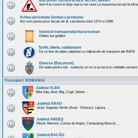
Bucuresti: Infrastructura. lucrari, devieri
Vom fi la curent in timp real cu tot ceea ce inseamna lucrari la infr
Arhiva personala Serban Lacriteanu
Aici vom posta poze facute de dl. Lacriteanu intre 1974 si 1986
Istoricul transportului bucurestean
Oldies but goldies
Tarife, bilete, validatoare
Tot ce tine de plata calatoriei cu mijloacele de transport ale RATB
Diverse (Bucuresti)
De toate pentru toti - subiecte ce nu-si au locul in celelalte sectiun
Transport ROMANIA
Judetul ALBA
Alba Iulia, Aiud, Blaj, Cugir, Sebes ...
Judetul ARAD
Arad, Sageata Verde (Arad - Ghioroc), Lipova, ...
Judetul ARGEŞ
Pitesti, Mioveni, Curtea de Arges, Campulung Muscel, ...
Judetul BACĂU