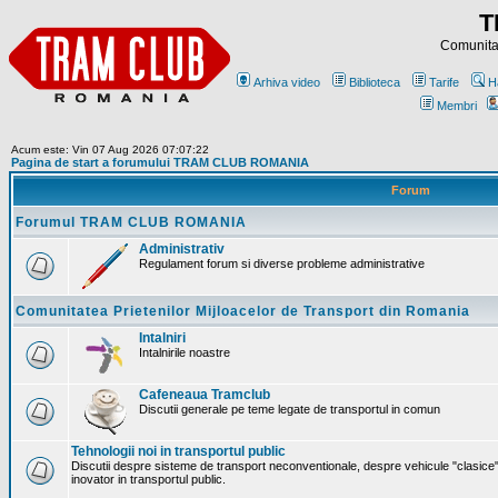
T
Comunitat
Arhiva video
Biblioteca
Tarife
H
Membri
Acum este: Vin 07 Aug 2026 07:07:22
Pagina de start a forumului TRAM CLUB ROMANIA
Forum
Forumul TRAM CLUB ROMANIA
Administrativ
Regulament forum si diverse probleme administrative
Comunitatea Prietenilor Mijloacelor de Transport din Romania
Intalniri
Intalnirile noastre
Cafeneaua Tramclub
Discutii generale pe teme legate de transportul in comun
Tehnologii noi in transportul public
Discutii despre sisteme de transport neconventionale, despre vehicule "clasice"
inovator in transportul public.