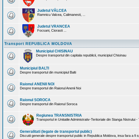
Judetul VÂLCEA
Ramnicu Valcea, Calimanesti, ...
Judetul VRANCEA
Focsani, Ciorasti ...
Transport REPUBLICA MOLDOVA
Municipiul CHISINAU
Despre transportul din capitala republicii, municipiul Chisinau
Municipiul BALTI
Despre transportul din municipiul Balti
Raionul ANENII NOI
Despre transportul din Raionul Anenii Noi
Raionul SOROCA
Despre transportul din Raionul Soroca
Regiunea TRANSNISTRIA
Transportul in Unitatile Administrativ-Teritoriale din Stanga Nistrului -
Generalitati (legate de transportul public)
Discutii generale despre transportul public in Republica Moldova, insa fara a fi s