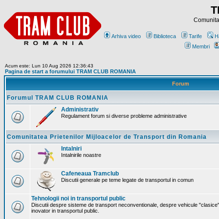
T
Comunitat
Arhiva video
Biblioteca
Tarife
H
Membri
Acum este: Lun 10 Aug 2026 12:36:43
Pagina de start a forumului TRAM CLUB ROMANIA
Forum
Forumul TRAM CLUB ROMANIA
Administrativ
Regulament forum si diverse probleme administrative
Comunitatea Prietenilor Mijloacelor de Transport din Romania
Intalniri
Intalnirile noastre
Cafeneaua Tramclub
Discutii generale pe teme legate de transportul in comun
Tehnologii noi in transportul public
Discutii despre sisteme de transport neconventionale, despre vehicule "clasice"
inovator in transportul public.