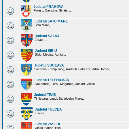
Judetul PRAHOVA
Ploiesti, Campina, Sinaia, ...
Judetul SATU MARE
Satu Mare, ...
Judetul SĂLAJ
Zalau, ...
Judetul SIBIU
Sibiu, Medias, Agnita...
Judetul SUCEAVA
Suceava, Campulung, Radauti, Falticeni, Vatra Dornei, ...
Judetul TELEORMAN
Alexandria, Turnu Magurele, Rosiori, Videle, ...
Judetul TIMIŞ
Timisoara, Lugoj, Sannicolau Mare...
Judetul TULCEA
Tulcea, ...
Judetul VASLUI
Vaslui, Barlad, Husi, ...