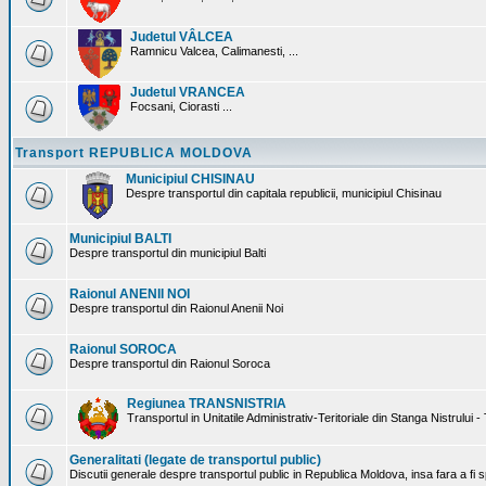
Judetul VÂLCEA
Ramnicu Valcea, Calimanesti, ...
Judetul VRANCEA
Focsani, Ciorasti ...
Transport REPUBLICA MOLDOVA
Municipiul CHISINAU
Despre transportul din capitala republicii, municipiul Chisinau
Municipiul BALTI
Despre transportul din municipiul Balti
Raionul ANENII NOI
Despre transportul din Raionul Anenii Noi
Raionul SOROCA
Despre transportul din Raionul Soroca
Regiunea TRANSNISTRIA
Transportul in Unitatile Administrativ-Teritoriale din Stanga Nistrului -
Generalitati (legate de transportul public)
Discutii generale despre transportul public in Republica Moldova, insa fara a fi s