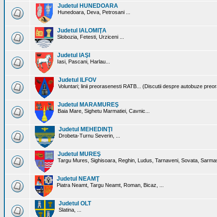
Judetul HUNEDOARA
Hunedoara, Deva, Petrosani ...
Judetul IALOMIŢA
Slobozia, Fetesti, Urziceni ...
Judetul IAŞI
Iasi, Pascani, Harlau...
Judetul ILFOV
Voluntari; linii preorasenesti RATB... (Discutii despre autobuze preo
Judetul MARAMUREŞ
Baia Mare, Sighetu Marmatiei, Cavnic...
Judetul MEHEDINŢI
Drobeta-Turnu Severin, ...
Judetul MUREŞ
Targu Mures, Sighisoara, Reghin, Ludus, Tarnaveni, Sovata, Sarmas
Judetul NEAMŢ
Piatra Neamt, Targu Neamt, Roman, Bicaz, ...
Judetul OLT
Slatina, ...