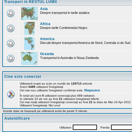
Transport in RESTUL LUMII
Asia
Despre transportul in tarile asiatice
Africa
Despre tarile Continentului Negru
America
Discutii despre transportul America de Nord, Centrala si de Sud
Oceania
Transportul in Australia si Noua Zeelanda
Cine este conectat
Utilizatorii noştri au scris un număr de
129713
articole
Avem
3489
utilizatori înregistraţi
Magauaca
Cel mai nou utilizator înregistrat confirmat este:
În total aici sunt
0
utilizatori conectaţi plus 689 vizitatori.
In ultimele 24 de ore au fost
21
utilizatori inregistrati diferiti.
Cei mai mulţi utilizatori înregistraţi conectaţi au fost
21
la data de Mar 10 Apr 2012
Utilizatori înregistraţi: Nici unul
Aceste date se bazează pe utilizatorii activi de peste 5 minute
Autentificare
Utilizator:
Parola: