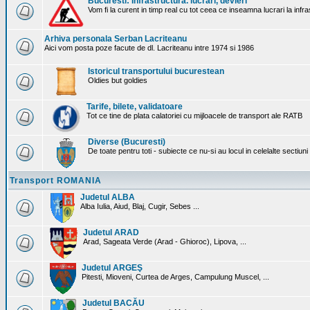
Bucuresti: Infrastructura. lucrari, devieri
Vom fi la curent in timp real cu tot ceea ce inseamna lucrari la infr
Arhiva personala Serban Lacriteanu
Aici vom posta poze facute de dl. Lacriteanu intre 1974 si 1986
Istoricul transportului bucurestean
Oldies but goldies
Tarife, bilete, validatoare
Tot ce tine de plata calatoriei cu mijloacele de transport ale RATB
Diverse (Bucuresti)
De toate pentru toti - subiecte ce nu-si au locul in celelalte sectiun
Transport ROMANIA
Judetul ALBA
Alba Iulia, Aiud, Blaj, Cugir, Sebes ...
Judetul ARAD
Arad, Sageata Verde (Arad - Ghioroc), Lipova, ...
Judetul ARGEŞ
Pitesti, Mioveni, Curtea de Arges, Campulung Muscel, ...
Judetul BACĂU