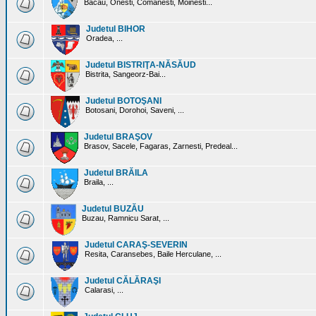
Bacau, Onesti, Comanesti, Moinesti...
Judetul BIHOR
Oradea, ...
Judetul BISTRIŢA-NĂSĂUD
Bistrita, Sangeorz-Bai...
Judetul BOTOŞANI
Botosani, Dorohoi, Saveni, ...
Judetul BRAŞOV
Brasov, Sacele, Fagaras, Zarnesti, Predeal...
Judetul BRĂILA
Braila, ...
Judetul BUZĂU
Buzau, Ramnicu Sarat, ...
Judetul CARAŞ-SEVERIN
Resita, Caransebes, Baile Herculane, ...
Judetul CĂLĂRAŞI
Calarasi, ...