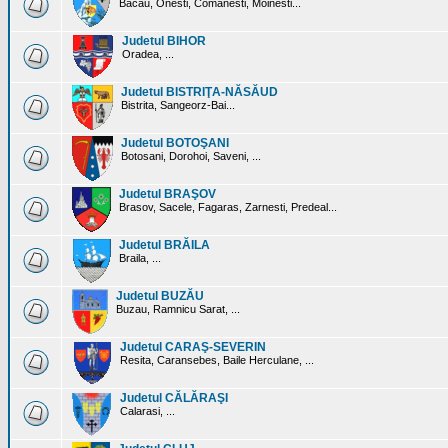
Bacau, Onesti, Comanesti, Moinesti...
Judetul BIHOR
Oradea, ...
Judetul BISTRIŢA-NĂSĂUD
Bistrita, Sangeorz-Bai...
Judetul BOTOŞANI
Botosani, Dorohoi, Saveni, ...
Judetul BRAŞOV
Brasov, Sacele, Fagaras, Zarnesti, Predeal...
Judetul BRĂILA
Braila, ...
Judetul BUZĂU
Buzau, Ramnicu Sarat, ...
Judetul CARAŞ-SEVERIN
Resita, Caransebes, Baile Herculane, ...
Judetul CĂLĂRAŞI
Calarasi, ...