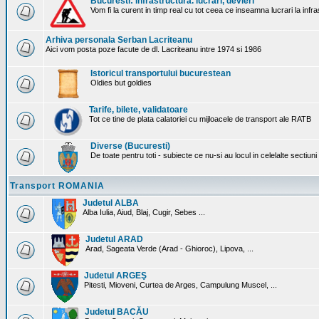
Bucuresti: Infrastructura. lucrari, devieri
Vom fi la curent in timp real cu tot ceea ce inseamna lucrari la infr
Arhiva personala Serban Lacriteanu
Aici vom posta poze facute de dl. Lacriteanu intre 1974 si 1986
Istoricul transportului bucurestean
Oldies but goldies
Tarife, bilete, validatoare
Tot ce tine de plata calatoriei cu mijloacele de transport ale RATB
Diverse (Bucuresti)
De toate pentru toti - subiecte ce nu-si au locul in celelalte sectiun
Transport ROMANIA
Judetul ALBA
Alba Iulia, Aiud, Blaj, Cugir, Sebes ...
Judetul ARAD
Arad, Sageata Verde (Arad - Ghioroc), Lipova, ...
Judetul ARGEŞ
Pitesti, Mioveni, Curtea de Arges, Campulung Muscel, ...
Judetul BACĂU