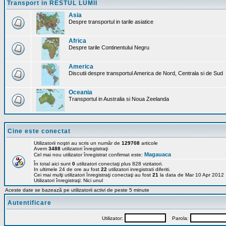
Transport in RESTUL LUMII
Asia
Despre transportul in tarile asiatice
Africa
Despre tarile Continentului Negru
America
Discutii despre transportul America de Nord, Centrala si de Sud
Oceania
Transportul in Australia si Noua Zeelanda
Cine este conectat
Utilizatorii noştri au scris un număr de
129708
articole
Avem
3488
utilizatori înregistraţi
Magauaca
Cel mai nou utilizator înregistrat confirmat este:
În total aici sunt
0
utilizatori conectaţi plus 828 vizitatori.
In ultimele 24 de ore au fost
22
utilizatori inregistrati diferiti.
Cei mai mulţi utilizatori înregistraţi conectaţi au fost
21
la data de Mar 10 Apr 2012
Utilizatori înregistraţi: Nici unul
Aceste date se bazează pe utilizatorii activi de peste 5 minute
Autentificare
Utilizator:
Parola: