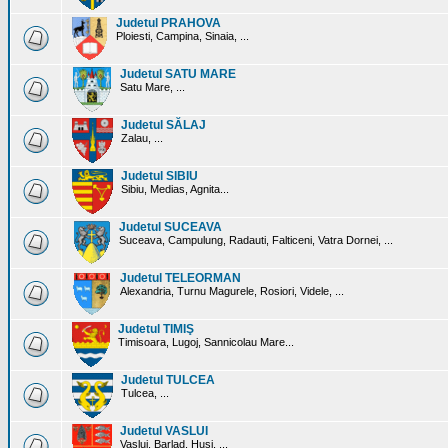
Judetul PRAHOVA
Ploiesti, Campina, Sinaia, ...
Judetul SATU MARE
Satu Mare, ...
Judetul SĂLAJ
Zalau, ...
Judetul SIBIU
Sibiu, Medias, Agnita...
Judetul SUCEAVA
Suceava, Campulung, Radauti, Falticeni, Vatra Dornei, ...
Judetul TELEORMAN
Alexandria, Turnu Magurele, Rosiori, Videle, ...
Judetul TIMIŞ
Timisoara, Lugoj, Sannicolau Mare...
Judetul TULCEA
Tulcea, ...
Judetul VASLUI
Vaslui, Barlad, Husi, ...