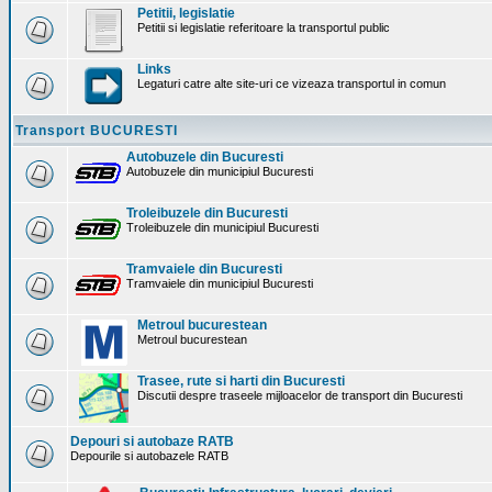
Petitii, legislatie
Petitii si legislatie referitoare la transportul public
Links
Legaturi catre alte site-uri ce vizeaza transportul in comun
Transport BUCURESTI
Autobuzele din Bucuresti
Autobuzele din municipiul Bucuresti
Troleibuzele din Bucuresti
Troleibuzele din municipiul Bucuresti
Tramvaiele din Bucuresti
Tramvaiele din municipiul Bucuresti
Metroul bucurestean
Metroul bucurestean
Trasee, rute si harti din Bucuresti
Discutii despre traseele mijloacelor de transport din Bucuresti
Depouri si autobaze RATB
Depourile si autobazele RATB