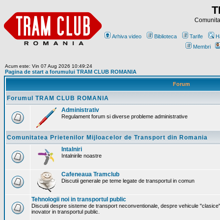
T
Comunitat
Arhiva video
Biblioteca
Tarife
H
Membri
Acum este: Vin 07 Aug 2026 10:49:24
Pagina de start a forumului TRAM CLUB ROMANIA
Forum
Forumul TRAM CLUB ROMANIA
Administrativ
Regulament forum si diverse probleme administrative
Comunitatea Prietenilor Mijloacelor de Transport din Romania
Intalniri
Intalnirile noastre
Cafeneaua Tramclub
Discutii generale pe teme legate de transportul in comun
Tehnologii noi in transportul public
Discutii despre sisteme de transport neconventionale, despre vehicule "clasice"
inovator in transportul public.