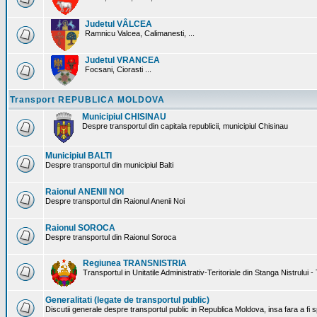
Judetul VÂLCEA
Ramnicu Valcea, Calimanesti, ...
Judetul VRANCEA
Focsani, Ciorasti ...
Transport REPUBLICA MOLDOVA
Municipiul CHISINAU
Despre transportul din capitala republicii, municipiul Chisinau
Municipiul BALTI
Despre transportul din municipiul Balti
Raionul ANENII NOI
Despre transportul din Raionul Anenii Noi
Raionul SOROCA
Despre transportul din Raionul Soroca
Regiunea TRANSNISTRIA
Transportul in Unitatile Administrativ-Teritoriale din Stanga Nistrului -
Generalitati (legate de transportul public)
Discutii generale despre transportul public in Republica Moldova, insa fara a fi s