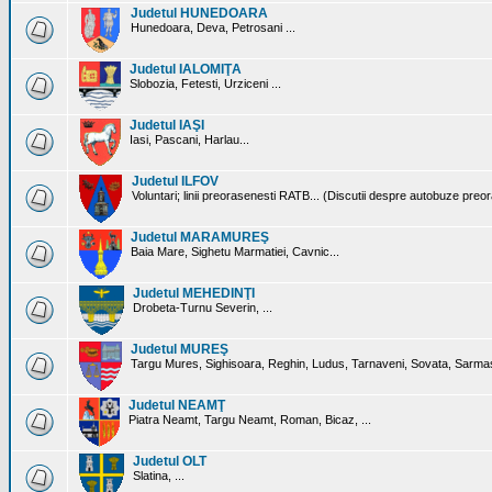
Judetul HUNEDOARA
Hunedoara, Deva, Petrosani ...
Judetul IALOMIŢA
Slobozia, Fetesti, Urziceni ...
Judetul IAŞI
Iasi, Pascani, Harlau...
Judetul ILFOV
Voluntari; linii preorasenesti RATB... (Discutii despre autobuze preo
Judetul MARAMUREŞ
Baia Mare, Sighetu Marmatiei, Cavnic...
Judetul MEHEDINŢI
Drobeta-Turnu Severin, ...
Judetul MUREŞ
Targu Mures, Sighisoara, Reghin, Ludus, Tarnaveni, Sovata, Sarmas
Judetul NEAMŢ
Piatra Neamt, Targu Neamt, Roman, Bicaz, ...
Judetul OLT
Slatina, ...