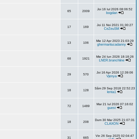
Joi 16 Iul 2026 08:06:52
65
2009
bogdan
Joi 11 Noi 2021 01:30:27
17
169
CeZeuSM
Mie 12 Apr 2023 21:03:29
13
106
ghermanlucadanny
Mie 24 Iun 2026 18:18:26
68
1921
LNER.branchline
Joi 16 Apr 2026 12:39:06
29
570
Vjenya
Sâm 29 Sep 2018 22:52:23
18
128
lenta1
Mar 21 Iul 2026 07:16:02
72
1489
guest
Dum 30 Mar 2025 21:07:31
18
208
CLAXON
Vin 26 Sep 2025 02:04:47
31
665