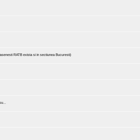
rasenesti RATB exista si in sectiunea Bucuresti)
u...