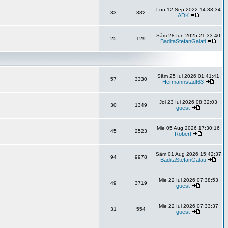
Lun 12 Sep 2022 14:33:34
33
382
ADK
Sâm 28 Iun 2025 21:33:40
25
129
BaditaStefanGalati
Sâm 25 Iul 2026 01:41:41
57
3330
Hermannstadt63
Joi 23 Iul 2026 08:32:03
30
1349
guest
Mie 05 Aug 2026 17:30:16
45
2523
Robert
Sâm 01 Aug 2026 15:42:37
94
9978
BaditaStefanGalati
Mie 22 Iul 2026 07:38:53
49
3719
guest
Mie 22 Iul 2026 07:33:37
31
554
guest