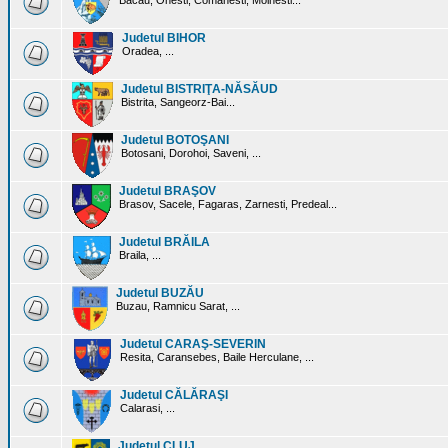
Bacau, Onesti, Comanesti, Moinesti...
Judetul BIHOR
Oradea, ...
Judetul BISTRIŢA-NĂSĂUD
Bistrita, Sangeorz-Bai...
Judetul BOTOŞANI
Botosani, Dorohoi, Saveni, ...
Judetul BRAŞOV
Brasov, Sacele, Fagaras, Zarnesti, Predeal...
Judetul BRĂILA
Braila, ...
Judetul BUZĂU
Buzau, Ramnicu Sarat, ...
Judetul CARAŞ-SEVERIN
Resita, Caransebes, Baile Herculane, ...
Judetul CĂLĂRAŞI
Calarasi, ...
Judetul CLUJ