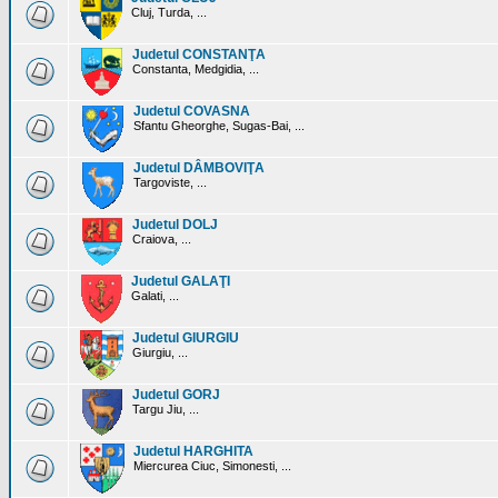
Cluj, Turda, ...
Judetul CONSTANŢA
Constanta, Medgidia, ...
Judetul COVASNA
Sfantu Gheorghe, Sugas-Bai, ...
Judetul DÂMBOVIŢA
Targoviste, ...
Judetul DOLJ
Craiova, ...
Judetul GALAŢI
Galati, ...
Judetul GIURGIU
Giurgiu, ...
Judetul GORJ
Targu Jiu, ...
Judetul HARGHITA
Miercurea Ciuc, Simonesti, ...