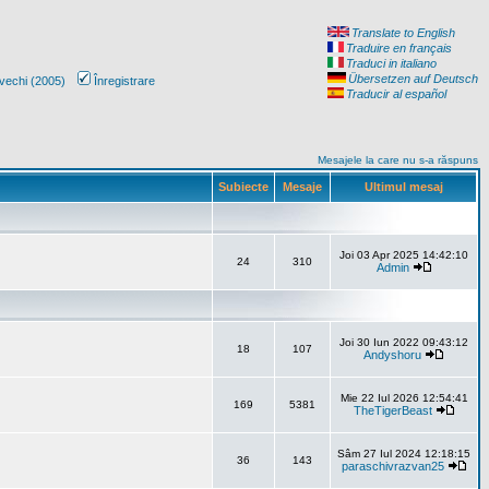
Translate to English
Traduire en français
Traduci in italiano
Übersetzen auf Deutsch
vechi (2005)
Înregistrare
Traducir al español
Mesajele la care nu s-a răspuns
Subiecte
Mesaje
Ultimul mesaj
Joi 03 Apr 2025 14:42:10
24
310
Admin
Joi 30 Iun 2022 09:43:12
18
107
Andyshoru
Mie 22 Iul 2026 12:54:41
169
5381
TheTigerBeast
Sâm 27 Iul 2024 12:18:15
36
143
paraschivrazvan25