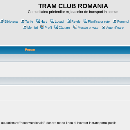
TRAM CLUB ROMANIA
Comunitatea prietenilor mijloacelor de transport in comun
Biblioteca
Tarife
Harti
Locatii
Retele
Planificator rute
Forumul 
Membri
Profil
Căutare
Mesaje private
Autentificare
Forum
cu actionare "neconventionala", despre tot ce-i nou si inovator in transportul public.