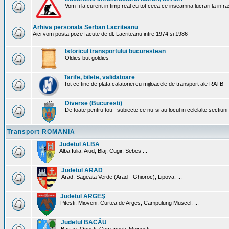
Vom fi la curent in timp real cu tot ceea ce inseamna lucrari la infr
Arhiva personala Serban Lacriteanu
Aici vom posta poze facute de dl. Lacriteanu intre 1974 si 1986
Istoricul transportului bucurestean
Oldies but goldies
Tarife, bilete, validatoare
Tot ce tine de plata calatoriei cu mijloacele de transport ale RATB
Diverse (Bucuresti)
De toate pentru toti - subiecte ce nu-si au locul in celelalte sectiun
Transport ROMANIA
Judetul ALBA
Alba Iulia, Aiud, Blaj, Cugir, Sebes ...
Judetul ARAD
Arad, Sageata Verde (Arad - Ghioroc), Lipova, ...
Judetul ARGEŞ
Pitesti, Mioveni, Curtea de Arges, Campulung Muscel, ...
Judetul BACĂU