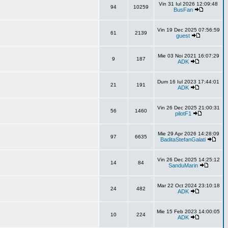
Vin 31 Iul 2026 12:09:48
94
10259
BusFan
Vin 19 Dec 2025 07:56:59
61
2139
guest
Mie 03 Noi 2021 16:07:29
9
187
ADK
Dum 16 Iul 2023 17:44:01
21
191
ADK
Vin 26 Dec 2025 21:00:31
56
1460
pilotF1
Mie 29 Apr 2026 14:28:09
97
6635
BaditaStefanGalati
Vin 26 Dec 2025 14:25:12
14
84
SanduMarin
Mar 22 Oct 2024 23:10:18
24
482
ADK
Mie 15 Feb 2023 14:00:05
10
224
ADK