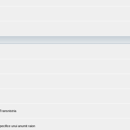
 Transnistria
pecifice unui anumit raion