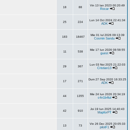
Vin 13 Ian 2023 00:20:49
18
88
Rocar
Lun 14 Oct 2024 22:41:34
25
224
ADK
Mie 01 Iul 2026 09:13:39
183
18467
Cosmin Sandu
Mie 17 Iun 2026 08:58:55
11
538
guest
Lun 03 Noi 2025 21:22:03
29
367
Cristian13
Dum 27 Sep 2020 16:33:25
17
271
ADK
Mie 24 Iun 2026 20:34:19
44
1355
c4n1b4lul
Joi 19 Iun 2025 14:40:43
42
910
MapforPT
Vin 26 Dec 2025 20:05:33
13
73
pilotF1