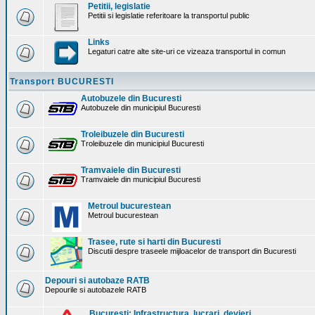
Petitii, legislatie
Petitii si legislatie referitoare la transportul public
Links
Legaturi catre alte site-uri ce vizeaza transportul in comun
Transport BUCURESTI
Autobuzele din Bucuresti
Autobuzele din municipiul Bucuresti
Troleibuzele din Bucuresti
Troleibuzele din municipiul Bucuresti
Tramvaiele din Bucuresti
Tramvaiele din municipiul Bucuresti
Metroul bucurestean
Metroul bucurestean
Trasee, rute si harti din Bucuresti
Discutii despre traseele mijloacelor de transport din Bucuresti
Depouri si autobaze RATB
Depourile si autobazele RATB
Bucuresti: Infrastructura. lucrari, devieri