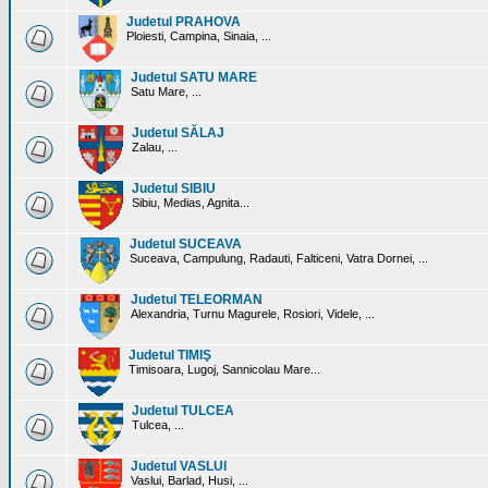
Judetul PRAHOVA
Ploiesti, Campina, Sinaia, ...
Judetul SATU MARE
Satu Mare, ...
Judetul SĂLAJ
Zalau, ...
Judetul SIBIU
Sibiu, Medias, Agnita...
Judetul SUCEAVA
Suceava, Campulung, Radauti, Falticeni, Vatra Dornei, ...
Judetul TELEORMAN
Alexandria, Turnu Magurele, Rosiori, Videle, ...
Judetul TIMIŞ
Timisoara, Lugoj, Sannicolau Mare...
Judetul TULCEA
Tulcea, ...
Judetul VASLUI
Vaslui, Barlad, Husi, ...