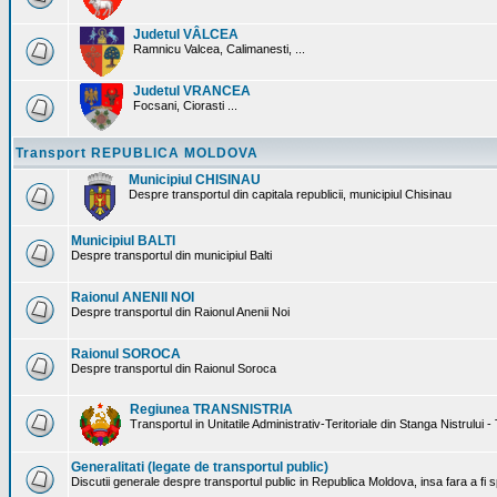
Judetul VÂLCEA
Ramnicu Valcea, Calimanesti, ...
Judetul VRANCEA
Focsani, Ciorasti ...
Transport REPUBLICA MOLDOVA
Municipiul CHISINAU
Despre transportul din capitala republicii, municipiul Chisinau
Municipiul BALTI
Despre transportul din municipiul Balti
Raionul ANENII NOI
Despre transportul din Raionul Anenii Noi
Raionul SOROCA
Despre transportul din Raionul Soroca
Regiunea TRANSNISTRIA
Transportul in Unitatile Administrativ-Teritoriale din Stanga Nistrului -
Generalitati (legate de transportul public)
Discutii generale despre transportul public in Republica Moldova, insa fara a fi s