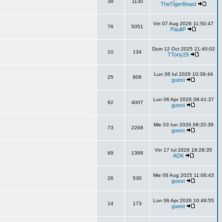
38
1130
TheTigerBeast
Vin 07 Aug 2026 11:50:47
76
5051
PaulIP
Dum 12 Oct 2025 21:40:02
10
134
TTony29
Lun 06 Iul 2026 10:39:44
25
806
guest
Lun 06 Apr 2026 08:41:37
92
4007
guest
Mie 03 Iun 2026 08:20:39
73
2268
guest
Vin 17 Iul 2026 18:28:35
69
1368
ADK
Mie 06 Aug 2025 11:06:43
26
530
guest
Lun 06 Apr 2026 10:48:55
14
173
guest