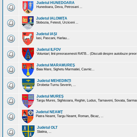
Judetul HUNEDOARA
Hunedoara, Deva, Petrosani ...
Judetul IALOMIŢA
Slobozia, Fetesti, Urziceni ...
Judetul IAŞI
Iasi, Pascani, Harlau...
Judetul ILFOV
Voluntari; linii preorasenesti RATB... (Discutii despre autobuze preo
Judetul MARAMUREŞ
Baia Mare, Sighetu Marmatiei, Cavnic...
Judetul MEHEDINŢI
Drobeta-Turnu Severin, ...
Judetul MUREŞ
Targu Mures, Sighisoara, Reghin, Ludus, Tarnaveni, Sovata, Sarmas
Judetul NEAMŢ
Piatra Neamt, Targu Neamt, Roman, Bicaz, ...
Judetul OLT
Slatina, ...