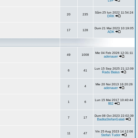
LVF
Sâm 25 Iun 2022 11:54:24
20
235
DRK
Dum 21 Mai 2023 10:19:05
17
128
ADK
Mie 04 Feb 2026 12:31:11
49
1008
adenauer
Lun 15 Sep 2025 21:12:09
6
41
Radu Bialus
Mie 20 Noi 2013 16:20:26
2
4
adenauer
Lun 15 Mai 2017 10:40:44
1
6
fl82
Dum 08 Oct 2023 22:02:39
7
17
BaditaStefanGalati
Vin 25 Aug 2023 14:12:06
11
47
Stefan Tudor