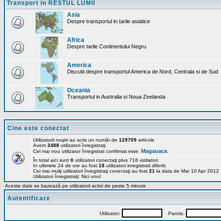
Transport in RESTUL LUMII
Asia
Despre transportul in tarile asiatice
Africa
Despre tarile Continentului Negru
America
Discutii despre transportul America de Nord, Centrala si de Sud
Oceania
Transportul in Australia si Noua Zeelanda
Cine este conectat
Utilizatorii noştri au scris un număr de
129709
articole
Avem
3488
utilizatori înregistraţi
Magauaca
Cel mai nou utilizator înregistrat confirmat este:
În total aici sunt
0
utilizatori conectaţi plus 716 vizitatori.
In ultimele 24 de ore au fost
18
utilizatori inregistrati diferiti.
Cei mai mulţi utilizatori înregistraţi conectaţi au fost
21
la data de Mar 10 Apr 2012
Utilizatori înregistraţi: Nici unul
Aceste date se bazează pe utilizatorii activi de peste 5 minute
Autentificare
Utilizator:
Parola: