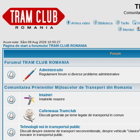
T
Comunitat
Arhiva video
Biblioteca
Tarife
H
Membri
Acum este: Sâm 08 Aug 2026 10:50:27
Pagina de start a forumului TRAM CLUB ROMANIA
Forum
Forumul TRAM CLUB ROMANIA
Administrativ
Regulament forum si diverse probleme administrative
Comunitatea Prietenilor Mijloacelor de Transport din Romania
Intalniri
Intalnirile noastre
Cafeneaua Tramclub
Discutii generale pe teme legate de transportul in comun
Tehnologii noi in transportul public
Discutii despre sisteme de transport neconventionale, despre vehicule "clasice"
inovator in transportul public.