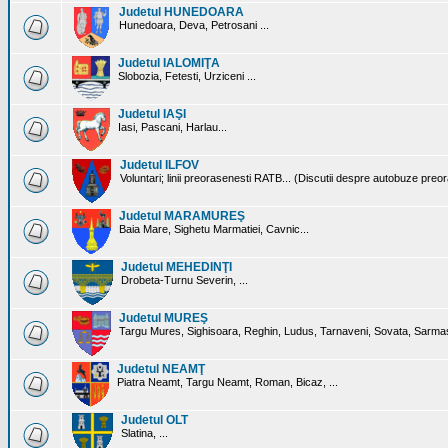
Judetul HUNEDOARA
Hunedoara, Deva, Petrosani ...
Judetul IALOMIŢA
Slobozia, Fetesti, Urziceni ...
Judetul IAŞI
Iasi, Pascani, Harlau...
Judetul ILFOV
Voluntari; linii preorasenesti RATB... (Discutii despre autobuze preo
Judetul MARAMUREŞ
Baia Mare, Sighetu Marmatiei, Cavnic...
Judetul MEHEDINŢI
Drobeta-Turnu Severin, ...
Judetul MUREŞ
Targu Mures, Sighisoara, Reghin, Ludus, Tarnaveni, Sovata, Sarmas
Judetul NEAMŢ
Piatra Neamt, Targu Neamt, Roman, Bicaz, ...
Judetul OLT
Slatina, ...