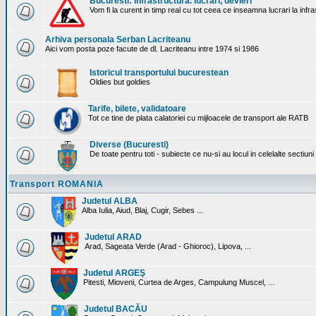
Bucuresti: Infrastructura. lucrari, devieri
Vom fi la curent in timp real cu tot ceea ce inseamna lucrari la infr
Arhiva personala Serban Lacriteanu
Aici vom posta poze facute de dl. Lacriteanu intre 1974 si 1986
Istoricul transportului bucurestean
Oldies but goldies
Tarife, bilete, validatoare
Tot ce tine de plata calatoriei cu mijloacele de transport ale RATB
Diverse (Bucuresti)
De toate pentru toti - subiecte ce nu-si au locul in celelalte sectiun
Transport ROMANIA
Judetul ALBA
Alba Iulia, Aiud, Blaj, Cugir, Sebes ...
Judetul ARAD
Arad, Sageata Verde (Arad - Ghioroc), Lipova, ...
Judetul ARGEŞ
Pitesti, Mioveni, Curtea de Arges, Campulung Muscel, ...
Judetul BACĂU