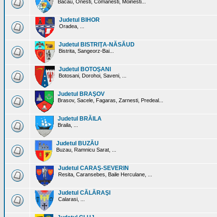
Bacau, Onesti, Comanesti, Moinesti...
Judetul BIHOR
Oradea, ...
Judetul BISTRIŢA-NĂSĂUD
Bistrita, Sangeorz-Bai...
Judetul BOTOŞANI
Botosani, Dorohoi, Saveni, ...
Judetul BRAŞOV
Brasov, Sacele, Fagaras, Zarnesti, Predeal...
Judetul BRĂILA
Braila, ...
Judetul BUZĂU
Buzau, Ramnicu Sarat, ...
Judetul CARAŞ-SEVERIN
Resita, Caransebes, Baile Herculane, ...
Judetul CĂLĂRAŞI
Calarasi, ...