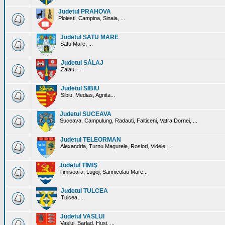
Judetul PRAHOVA
Ploiesti, Campina, Sinaia, ...
Judetul SATU MARE
Satu Mare, ...
Judetul SĂLAJ
Zalau, ...
Judetul SIBIU
Sibiu, Medias, Agnita...
Judetul SUCEAVA
Suceava, Campulung, Radauti, Falticeni, Vatra Dornei, ...
Judetul TELEORMAN
Alexandria, Turnu Magurele, Rosiori, Videle, ...
Judetul TIMIŞ
Timisoara, Lugoj, Sannicolau Mare...
Judetul TULCEA
Tulcea, ...
Judetul VASLUI
Vaslui, Barlad, Husi, ...