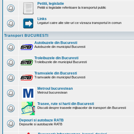
Petitii, legislatie
Petitii si legislatie referitoare la transportul public
Links
Legaturi catre alte site-uri ce vizeaza transportul in comun
Transport BUCURESTI
Autobuzele din Bucuresti
Autobuzele din municipiul Bucuresti
Troleibuzele din Bucuresti
Troleibuzele din municipiul Bucuresti
Tramvaiele din Bucuresti
Tramvaiele din municipiul Bucuresti
Metroul bucurestean
Metroul bucurestean
Trasee, rute si harti din Bucuresti
Discutii despre traseele mijloacelor de transport din Bucuresti
Depouri si autobaze RATB
Depourile si autobazele RATB