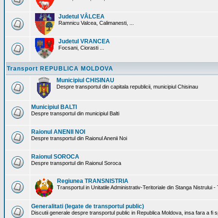
Judetul VÂLCEA
Ramnicu Valcea, Calimanesti, ...
Judetul VRANCEA
Focsani, Ciorasti ...
Transport REPUBLICA MOLDOVA
Municipiul CHISINAU
Despre transportul din capitala republicii, municipiul Chisinau
Municipiul BALTI
Despre transportul din municipiul Balti
Raionul ANENII NOI
Despre transportul din Raionul Anenii Noi
Raionul SOROCA
Despre transportul din Raionul Soroca
Regiunea TRANSNISTRIA
Transportul in Unitatile Administrativ-Teritoriale din Stanga Nistrului -
Generalitati (legate de transportul public)
Discutii generale despre transportul public in Republica Moldova, insa fara a fi s