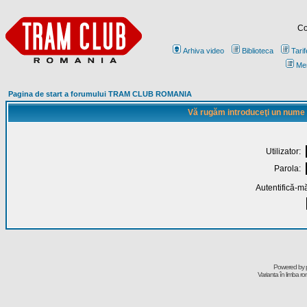
Co
Arhiva video
Biblioteca
Tarif
Me
Pagina de start a forumului TRAM CLUB ROMANIA
Vă rugăm introduceţi un nume de
Utilizator:
Parola:
Autentifică-mă
Powered by
Varianta în limba r