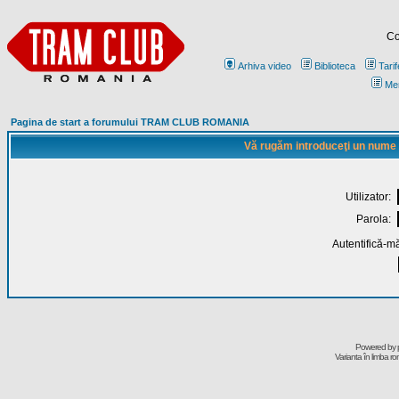
Co
Arhiva video
Biblioteca
Tarif
Me
Pagina de start a forumului TRAM CLUB ROMANIA
Vă rugăm introduceţi un nume de
Utilizator:
Parola:
Autentifică-mă
Powered by
Varianta în limba r