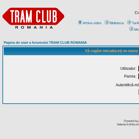
Co
Arhiva video
Biblioteca
Tarif
Me
Pagina de start a forumului TRAM CLUB ROMANIA
Vă rugăm introduceţi un nume de
Utilizator:
Parola:
Autentifică-mă
Powered by
Varianta în limba r