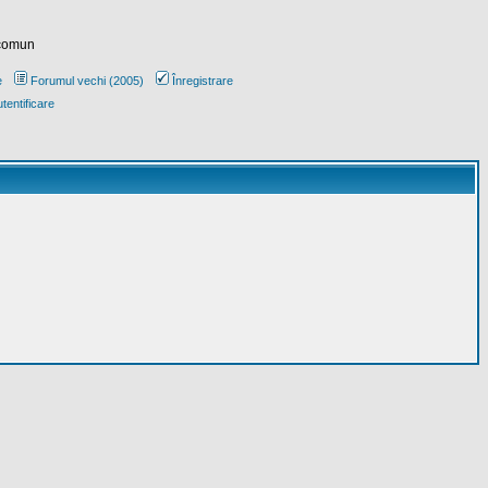
 comun
e
Forumul vechi (2005)
Înregistrare
tentificare