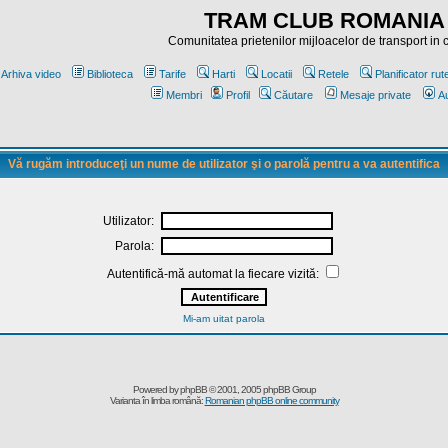
TRAM CLUB ROMANIA
Comunitatea prietenilor mijloacelor de transport in
Arhiva video
Biblioteca
Tarife
Harti
Locatii
Retele
Planificator rut
Membri
Profil
Căutare
Mesaje private
Au
Vă rugăm introduceţi un nume de utilizator şi o parolă pentru a va autentifica
Utilizator:
Parola:
Autentifică-mă automat la fiecare vizită:
Mi-am uitat parola
Powered by
phpBB
© 2001, 2005 phpBB Group
Varianta în limba română:
Romanian phpBB online community