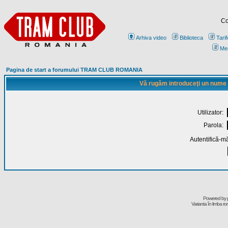
Co
Arhiva video
Biblioteca
Tarif
Me
Pagina de start a forumului TRAM CLUB ROMANIA
Vă rugăm introduceţi un nume de
Utilizator:
Parola:
Autentifică-mă
Powered by
Varianta în limba r