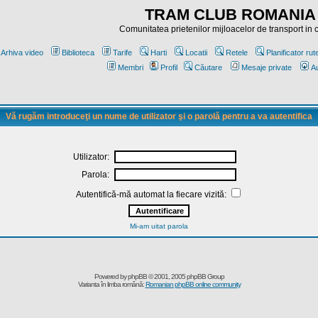
TRAM CLUB ROMANIA
Comunitatea prietenilor mijloacelor de transport in
Arhiva video
Biblioteca
Tarife
Harti
Locatii
Retele
Planificator rut
Membri
Profil
Căutare
Mesaje private
Au
Vă rugăm introduceţi un nume de utilizator şi o parolă pentru a va autentifica
Utilizator:
Parola:
Autentifică-mă automat la fiecare vizită:
Mi-am uitat parola
Powered by
phpBB
© 2001, 2005 phpBB Group
Varianta în limba română:
Romanian phpBB online community