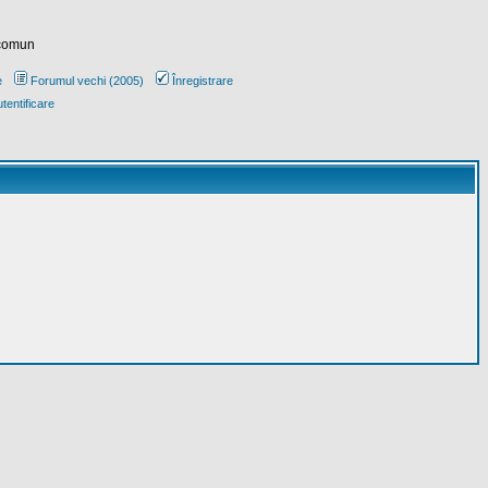
 comun
e
Forumul vechi (2005)
Înregistrare
tentificare