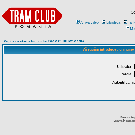
Co
Arhiva video
Biblioteca
Tarif
Me
Pagina de start a forumului TRAM CLUB ROMANIA
Vă rugăm introduceţi un nume de
Utilizator:
Parola:
Autentifică-mă
Powered by
Varianta în limba r