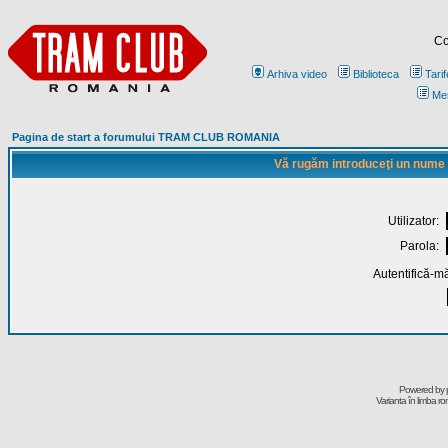
Co
Arhiva video
Biblioteca
Tarif
Me
Pagina de start a forumului TRAM CLUB ROMANIA
Vă rugăm introduceţi un nume de
Utilizator:
Parola:
Autentifică-mă
Powered by
Varianta în limba r