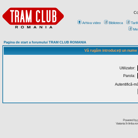
Co
Arhiva video
Biblioteca
Tarif
Me
Pagina de start a forumului TRAM CLUB ROMANIA
Vă rugăm introduceţi un nume de
Utilizator:
Parola:
Autentifică-mă
Powered by
Varianta în limba r