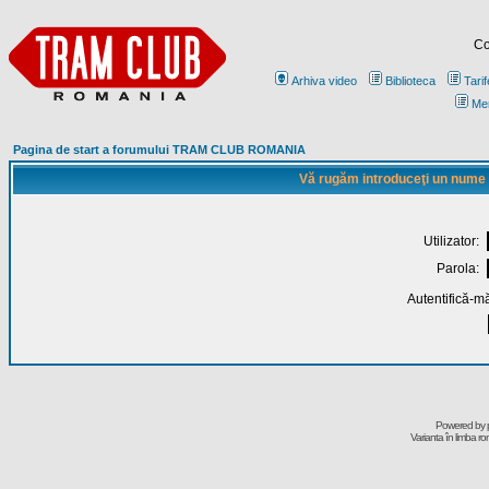
Co
Arhiva video
Biblioteca
Tarif
Me
Pagina de start a forumului TRAM CLUB ROMANIA
Vă rugăm introduceţi un nume de
Utilizator:
Parola:
Autentifică-mă
Powered by
Varianta în limba r