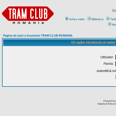
Co
Arhiva video
Biblioteca
Tarif
Me
Pagina de start a forumului TRAM CLUB ROMANIA
Vă rugăm introduceţi un nume de
Utilizator:
Parola:
Autentifică-mă
Powered by
Varianta în limba r