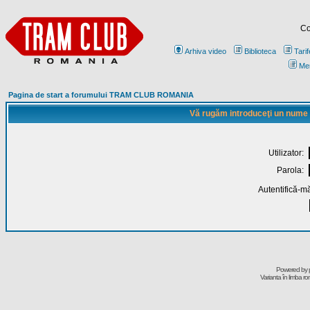
Co
Arhiva video
Biblioteca
Tarif
Me
Pagina de start a forumului TRAM CLUB ROMANIA
Vă rugăm introduceţi un nume de
Utilizator:
Parola:
Autentifică-mă
Powered by
Varianta în limba r