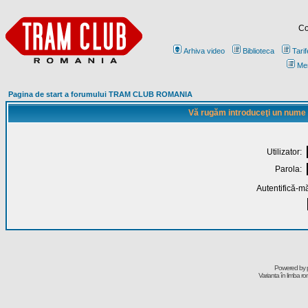
Co
Arhiva video
Biblioteca
Tarif
Me
Pagina de start a forumului TRAM CLUB ROMANIA
Vă rugăm introduceţi un nume de
Utilizator:
Parola:
Autentifică-mă
Powered by
Varianta în limba r