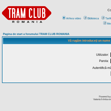
Co
Arhiva video
Biblioteca
Tarif
Me
Pagina de start a forumului TRAM CLUB ROMANIA
Vă rugăm introduceţi un nume de
Utilizator:
Parola:
Autentifică-mă
Powered by
Varianta în limba r