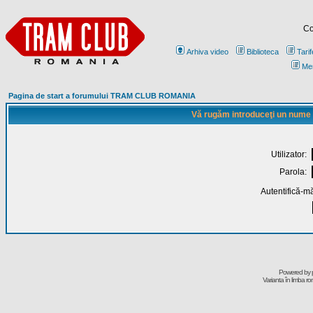
Co
Arhiva video
Biblioteca
Tarif
Me
Pagina de start a forumului TRAM CLUB ROMANIA
Vă rugăm introduceţi un nume de
Utilizator:
Parola:
Autentifică-mă
Powered by
Varianta în limba r