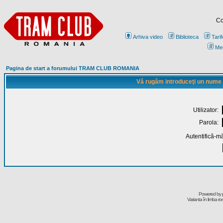
Co
Arhiva video
Biblioteca
Tarif
Me
Pagina de start a forumului TRAM CLUB ROMANIA
Vă rugăm introduceţi un nume de
Utilizator:
Parola:
Autentifică-mă
Powered by
Varianta în limba r