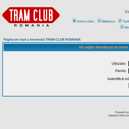
Co
Arhiva video
Biblioteca
Tarif
Me
Pagina de start a forumului TRAM CLUB ROMANIA
Vă rugăm introduceţi un nume de
Utilizator:
Parola:
Autentifică-mă
Powered by
Varianta în limba r