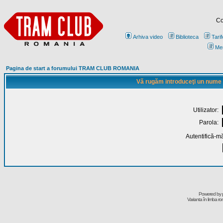
Co
Arhiva video
Biblioteca
Tarif
Me
Pagina de start a forumului TRAM CLUB ROMANIA
Vă rugăm introduceţi un nume de
Utilizator:
Parola:
Autentifică-mă
Powered by
Varianta în limba r