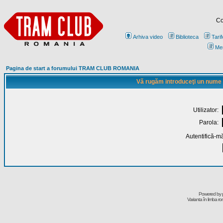
Co
Arhiva video
Biblioteca
Tarif
Me
Pagina de start a forumului TRAM CLUB ROMANIA
Vă rugăm introduceţi un nume de
Utilizator:
Parola:
Autentifică-mă
Powered by
Varianta în limba r