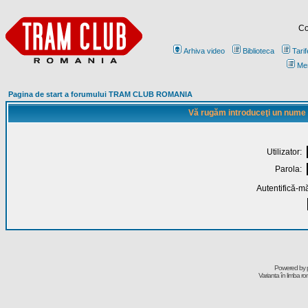
Co
Arhiva video
Biblioteca
Tarif
Me
Pagina de start a forumului TRAM CLUB ROMANIA
Vă rugăm introduceţi un nume de
Utilizator:
Parola:
Autentifică-mă
Powered by
Varianta în limba r