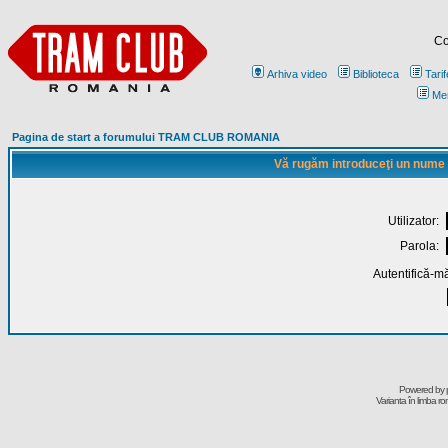
Co
Arhiva video
Biblioteca
Tarif
Me
Pagina de start a forumului TRAM CLUB ROMANIA
Vă rugăm introduceţi un nume de
Utilizator:
Parola:
Autentifică-mă
Powered by
Varianta în limba r