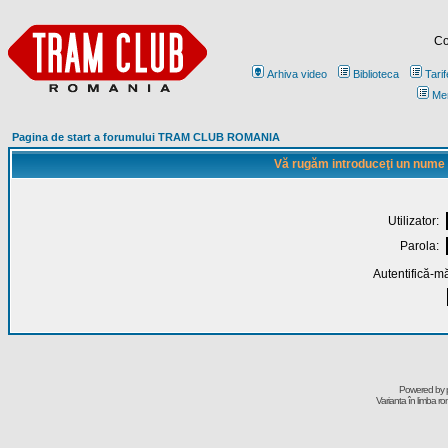
Co
Arhiva video
Biblioteca
Tarif
Me
Pagina de start a forumului TRAM CLUB ROMANIA
Vă rugăm introduceţi un nume de
Utilizator:
Parola:
Autentifică-mă
Powered by
Varianta în limba r