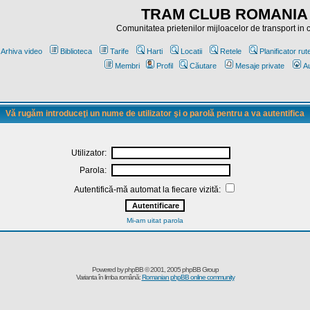
TRAM CLUB ROMANIA
Comunitatea prietenilor mijloacelor de transport in
Arhiva video
Biblioteca
Tarife
Harti
Locatii
Retele
Planificator rut
Membri
Profil
Căutare
Mesaje private
Au
Vă rugăm introduceţi un nume de utilizator şi o parolă pentru a va autentifica
Utilizator:
Parola:
Autentifică-mă automat la fiecare vizită:
Mi-am uitat parola
Powered by
phpBB
© 2001, 2005 phpBB Group
Varianta în limba română:
Romanian phpBB online community