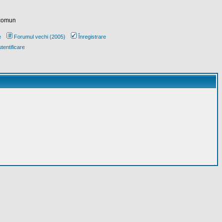
 comun
e
Forumul vechi (2005)
Înregistrare
tentificare