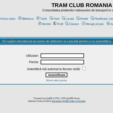
TRAM CLUB ROMANIA
Comunitatea prietenilor mijloacelor de transport in
Arhiva video
Biblioteca
Tarife
Harti
Locatii
Retele
Planificator rut
Membri
Profil
Căutare
Mesaje private
Au
Vă rugăm introduceţi un nume de utilizator şi o parolă pentru a va autentifica
Utilizator:
Parola:
Autentifică-mă automat la fiecare vizită:
Mi-am uitat parola
Powered by
phpBB
© 2001, 2005 phpBB Group
Varianta în limba română:
Romanian phpBB online community