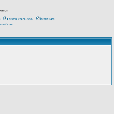
 comun
e
Forumul vechi (2005)
Înregistrare
tentificare